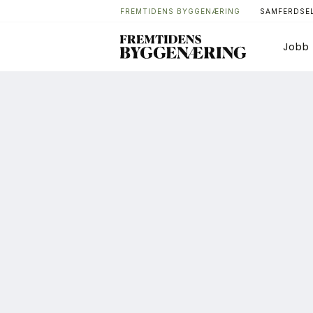
FREMTIDENS BYGGENÆRING
SAMFERDSEL
Jobb
Bygg
T
Arkitektur
A
Bærekraft
A
Digitalisering
A
Eiendom
K
Øvrige
L