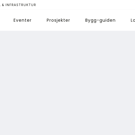
 & INFRASTRUKTUR
Eventer
Prosjekter
Bygg-guiden
L
ips redaksjonen
nnonsering
bonnere magasin
bonnement Pluss
ontakt oss
ogin