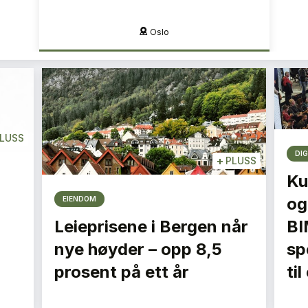
Oslo
LUSS
DIG
+
PLUSS
Ku
og
EIENDOM
Leieprisene i Bergen når
BI
nye høyder – opp 8,5
spe
prosent på ett år
ti