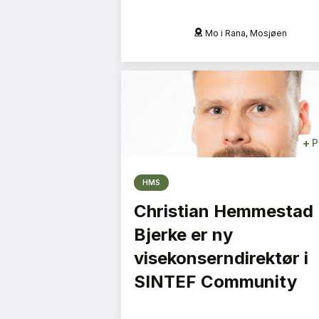
na, Mosjøen
Mo i Rana, Mosjøen
+
P
HMS
Christian Hemmestad
Bjerke er ny
visekonserndirektør i
SINTEF Community