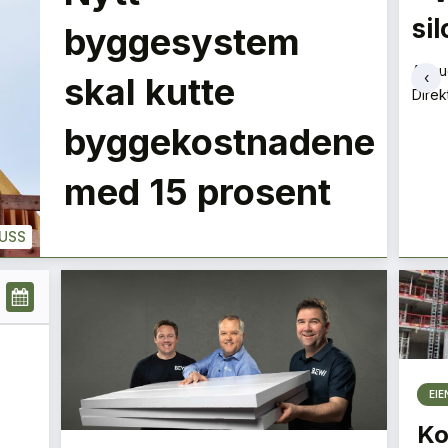
optimistiske
si
LE
byggesystem
Magnus Gåseby
Aslau
‹
skal kutte
Avdelingsleder
Direk
+
PLUSS
PLUSS
byggekostnadene
med 15 prosent
USS
EI
Ko