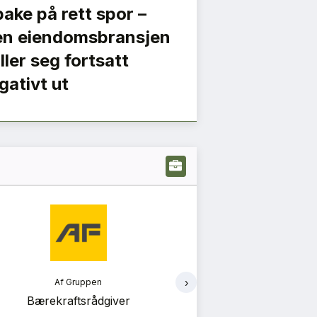
lbake på rett spor –
n eiendomsbransjen
iller seg fortsatt
gativt ut
›
Af Gruppen
Ram
Bærekraftsrådgiver
Energi og bygnin