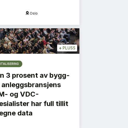
Oslo
Krist
+
PLUSS
ITALISERING
n 3 prosent av bygg-
 anleggsbransjens
M- og VDC-
sialister har full tillit
l egne data