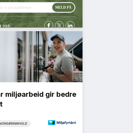
g oss:
r miljøarbeid gir bedre
t
NONSØRINNHOLD