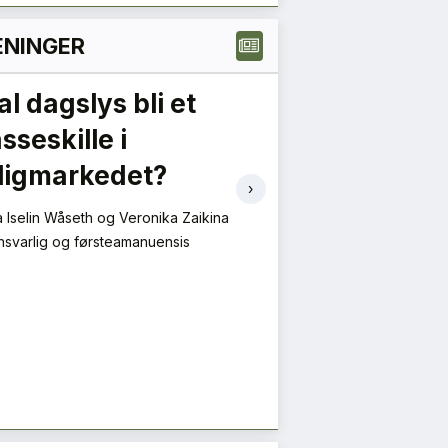
NINGER
al dagslys bli et
Grønne ans
sseskille i
må gi forut
ligmarkedet?
– en oppfor
›
verdikjede
 Iselin Wåseth og Veronika Zaikina
svarlig og førsteamanuensis
Håvard Sveahaugen, Za
Brødremoen Brevig
Public Affairs & Sustai