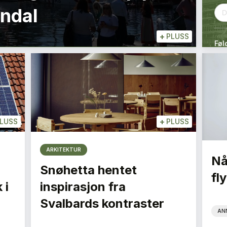
endal
+
PLUSS
Føl
+
LUSS
PLUSS
ARKITEKTUR
Nå
Snøhetta hentet
fly
 i
inspirasjon fra
Svalbards kontraster
AN