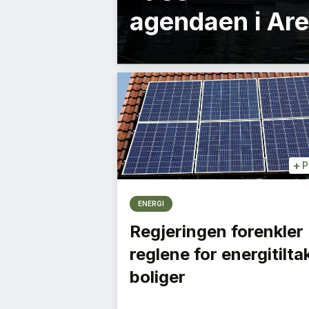
agendaen i Ar
+
P
ENERGI
Regjeringen forenkler
reglene for energitiltak
boliger