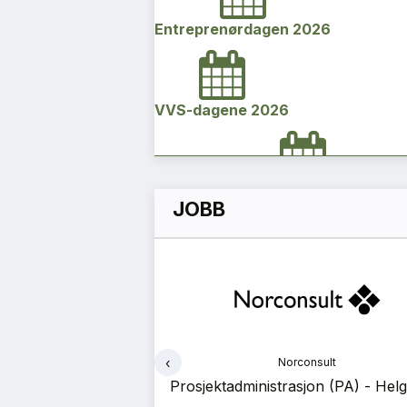
Entreprenørdagen 2026
VVS-dagene 2026
Norges bygg- og eiendomskonfe
JOBB
2026
Vi Bygger Vestland 2026
‹
onsult
Norconsult
Byggenæringens Klimakonferanse
kk (RIB) - Helgeland
Prosjektadministrasjon (PA) - Hel