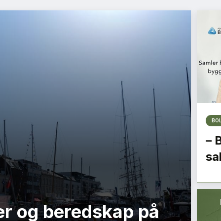
BO
– 
sa
r og beredskap på