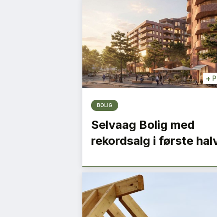
+
P
BOLIG
Selvaag Bolig med
rekordsalg i første hal
ndte
Ombrukets sirkulæ