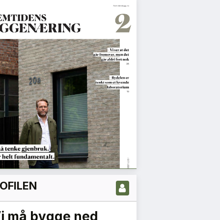
OFILEN
Vi må bygge ned
Flygeleder