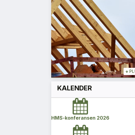
skrotnisse
Rune Stene
Daglig leder
+
+
PLUSS
+
PL
KALENDER
HMS-konferansen 2026