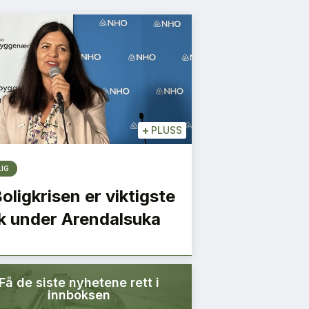
+
PLUSS
LIG
Boligkrisen er viktigste
k under Arendalsuka
Få de siste nyhetene rett i
innboksen