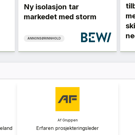
ti
Ny isolasjon tar
me
markedet med storm
sk
ne
ANNONSØRINNHOLD
ranse
Af Gruppen
 2026
geland
Erfaren prosjekteringsleder