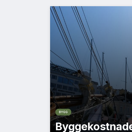
BYGG
Byggekostnade