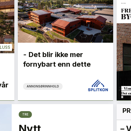
LUSS
- Det blir ikke mer
fornybart enn dette
vår
ANNONSØRINNHOLD
PR
TRE
Nytt
re
Vi må være
– 