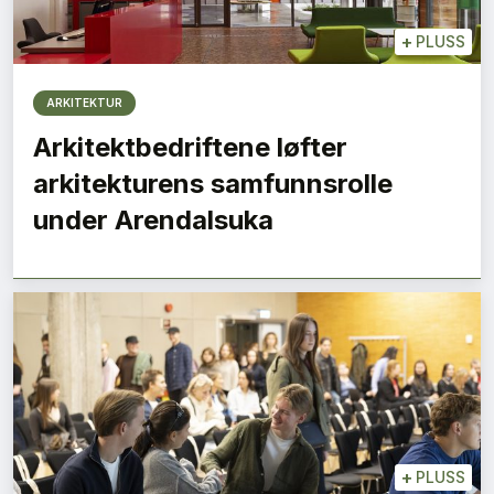
+
PLUSS
ARKITEKTUR
Arkitektbedriftene løfter
arkitekturens samfunnsrolle
under Arendalsuka
+
PLUSS