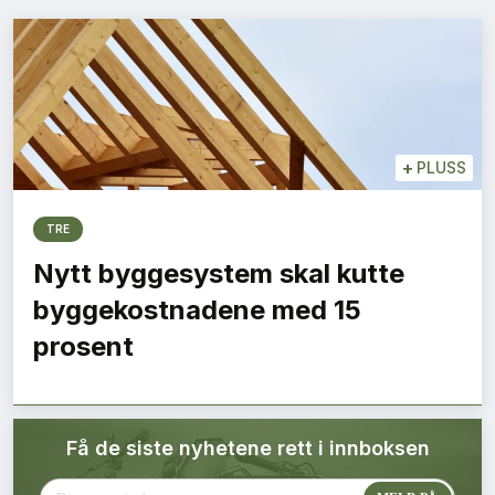
Bærekraft
Digitalisering
Eiendom
+
PLUSS
Øvrige
TRE
Tips redaksjonen
Nytt byggesystem skal kutte
byggekostnadene med 15
Annonsering
prosent
Abonnere magasin
Få de siste nyhetene rett i innboksen
Abonnement Pluss