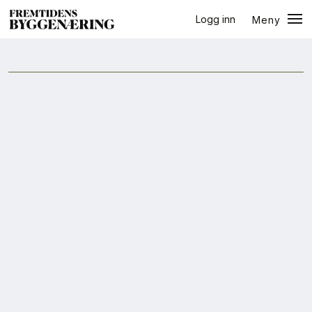
Logg inn
Meny
halvår
Lukk
Jobb
+
PLUSS
Eventer
Prosjekter
Bygg-guiden
Logg inn
Bygg
Arkitektur