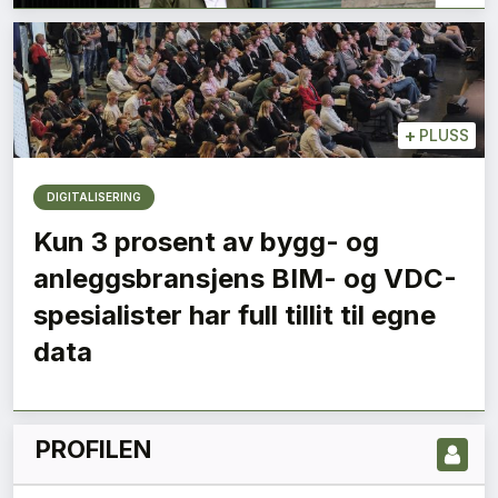
+
PLUSS
DIGITALISERING
Kun 3 prosent av bygg- og
anleggsbransjens BIM- og VDC-
LES NYESTE UTGIVELSE HER
spesialister har full tillit til egne
data
PROFILEN