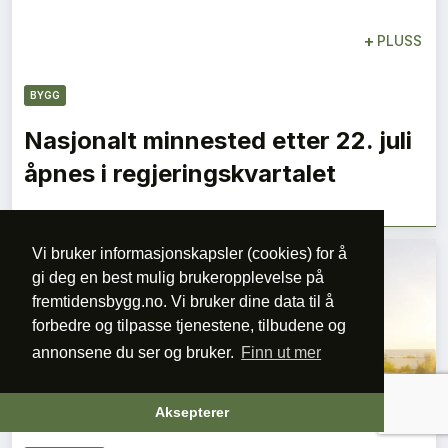
+
PLUSS
BYGG
Nasjonalt minnested etter 22. juli
åpnes i regjeringskvartalet
Vi bruker informasjonskapsler (cookies) for å
gi deg en best mulig brukeropplevelse på
fremtidensbygg.no. Vi bruker dine data til å
forbedre og tilpasse tjenestene, tilbudene og
annonsene du ser og bruker.
Finn ut mer
+
PLUSS
Aksepterer