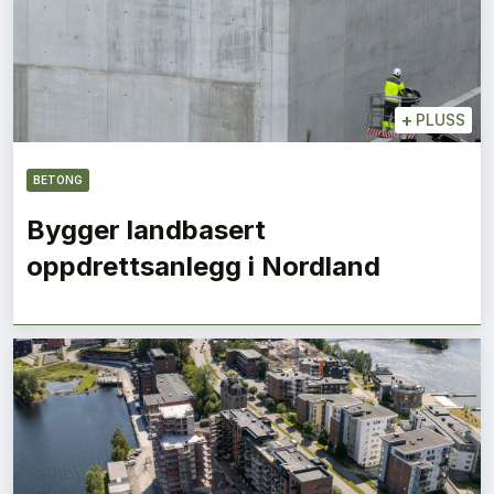
+
PLUSS
BETONG
Bygger landbasert
oppdrettsanlegg i Nordland