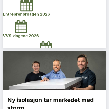
Entreprenørdagen 2026
VVS-dagene 2026
Norges bygg- og eiendomskonferanse 2026
Vi Bygger Vestland 2026
Ny isolasjon tar markedet med
Byggenæringens Klimakonferanse 2026
storm