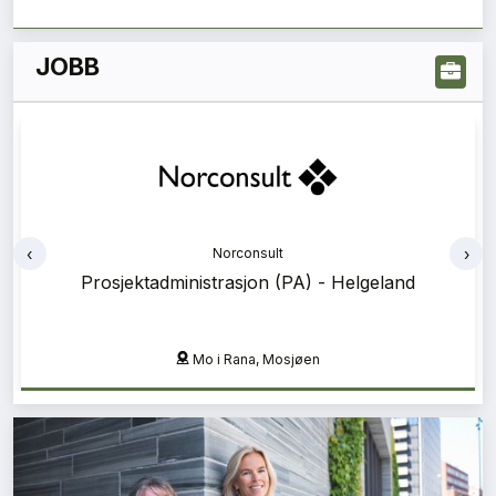
JOBB
‹
›
Af Gruppen
Erfaren prosjekteringsleder
Oslo