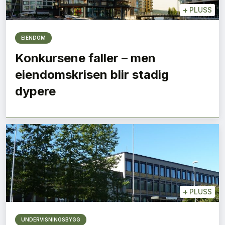
+
PLUSS
EIENDOM
Konkursene faller – men
eiendomskrisen blir stadig
dypere
+
PLUSS
UNDERVISNINGSBYGG