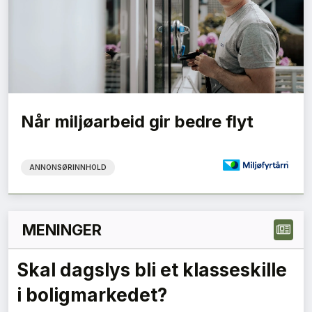
Når miljøarbeid gir bedre flyt
ANNONSØRINNHOLD
MENINGER
Grønne anskaffelser må gi
forutsigbare krav – en