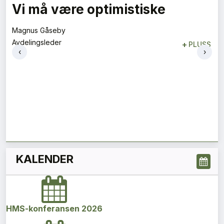
– Vi må bygge ned siloene
Aslaug Koksvik
Direktør
+
PLUSS
‹
›
KALENDER
HMS-konferansen 2026