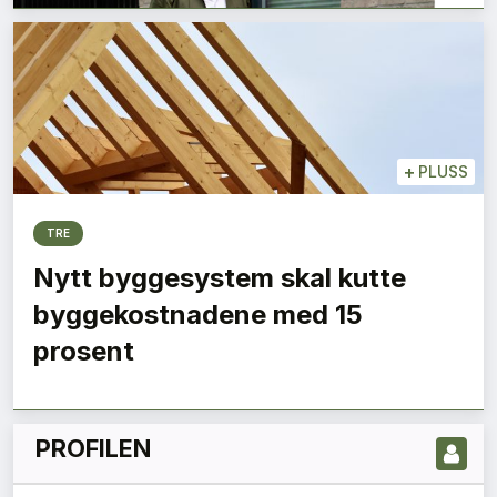
+
PLUSS
TRE
Nytt byggesystem skal kutte
LES NYESTE UTGIVELSE HER
byggekostnadene med 15
prosent
PROFILEN