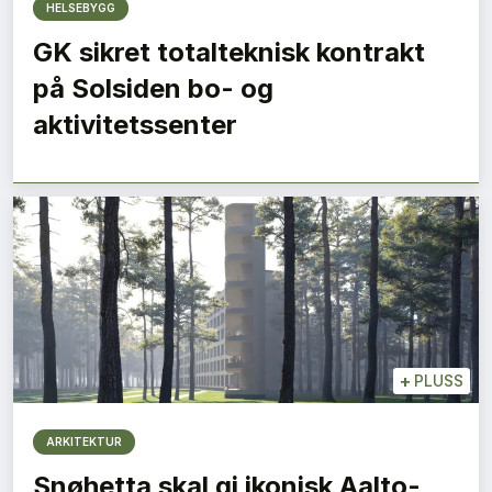
HELSEBYGG
GK sikret totalteknisk kontrakt
på Solsiden bo- og
aktivitetssenter
+
PLUSS
ARKITEKTUR
Snøhetta skal gi ikonisk Aalto-