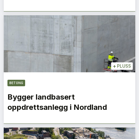
+
PLUSS
BETONG
Bygger landbasert
oppdrettsanlegg i Nordland