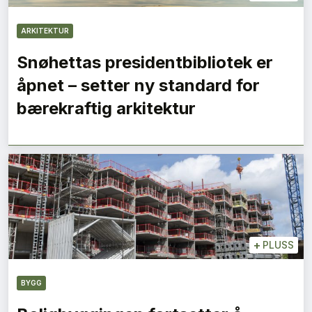
ARKITEKTUR
Snøhettas presidentbibliotek er
åpnet – setter ny standard for
bærekraftig arkitektur
+
PLUSS
BYGG