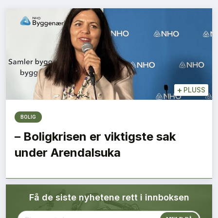
Bærekraft
Digitalisering
Eiendom
Øvrige
+
PLUSS
Tips redaksjonen
BOLIG
– Boligkrisen er viktigste sak
Annonsering
under Arendalsuka
Abonnere magasin
Få de siste nyhetene rett i innboksen
Abonnement Pluss