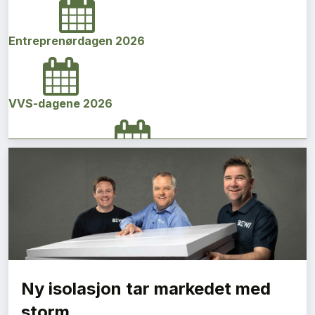
Entreprenørdagen 2026
VVS-dagene 2026
Norges bygg- og eiendomskonferanse 2026
Vi Bygger Vestland 2026
Ny isolasjon tar markedet med
Byggenæringens Klimakonferanse 2026
storm