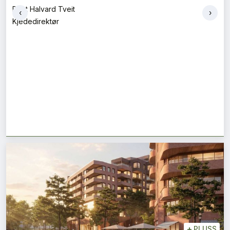
Bent Halvard Tveit
‹
›
Kjededirektør
+
PLUSS