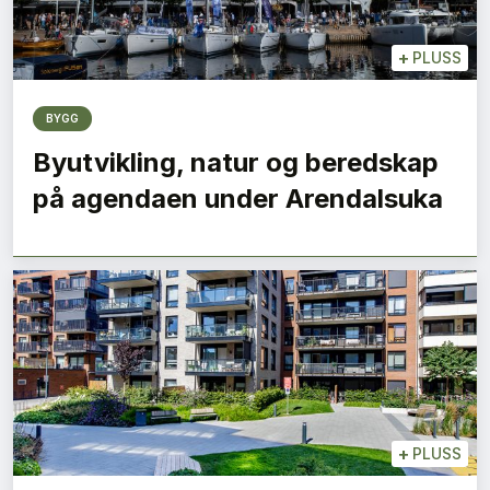
+
PLUSS
BYGG
Byutvikling, natur og beredskap
på agendaen under Arendalsuka
+
PLUSS