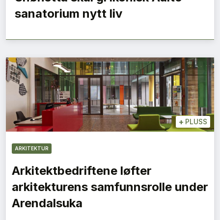
sanatorium nytt liv
+
PLUSS
ARKITEKTUR
Arkitektbedriftene løfter
arkitekturens samfunnsrolle under
Arendalsuka