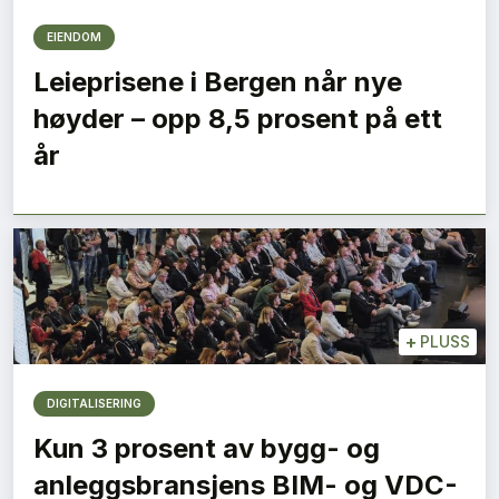
EIENDOM
Leieprisene i Bergen når nye
høyder – opp 8,5 prosent på ett
år
+
PLUSS
DIGITALISERING
Kun 3 prosent av bygg- og
anleggsbransjens BIM- og VDC-