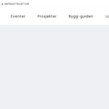
 & INFRASTRUKTUR
Eventer
Prosjekter
Bygg-guiden
L
ips redaksjonen
nnonsering
bonnere magasin
bonnement Pluss
ontakt oss
ogin