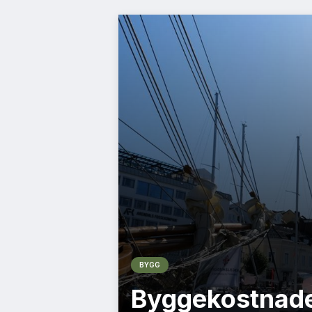
BYGG
Byggekostnade