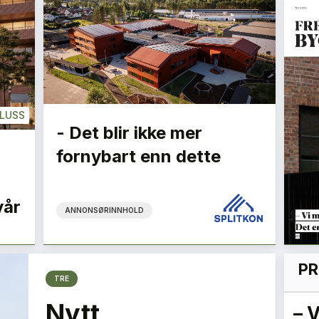
LUSS
- Det blir ikke mer
fornybart enn dette
vår
ANNONSØRINNHOLD
PR
TRE
Nytt
re
Vi må være
– 