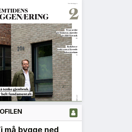
OFILEN
Vi må bygge ned
Flygeleder