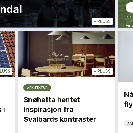
endal
+
PLUSS
Føl
+
LUSS
PLUSS
ARKITEKTUR
Nå
Snøhetta hentet
fly
 i
inspirasjon fra
Svalbards kontraster
AN