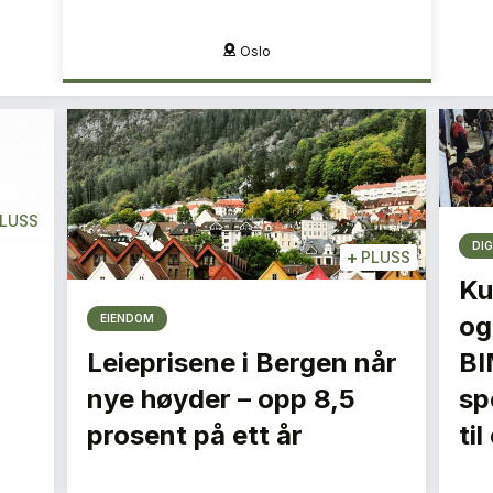
Oslo
LUSS
DIG
+
PLUSS
Ku
og
EIENDOM
Leieprisene i Bergen når
BI
nye høyder – opp 8,5
spe
prosent på ett år
ti