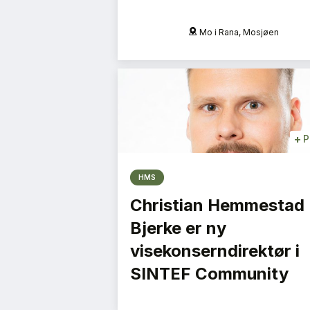
na, Mosjøen
Mo i Rana, Mosjøen
+
P
HMS
Christian Hemmestad
Bjerke er ny
visekonserndirektør i
SINTEF Community