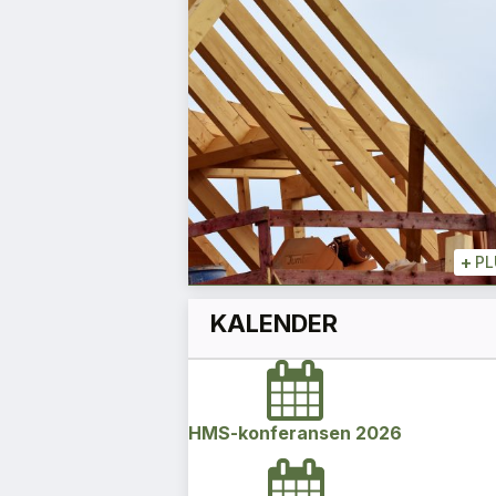
skrotnisse
Rune Stene
Daglig leder
+
+
PLUSS
+
PL
KALENDER
HMS-konferansen 2026