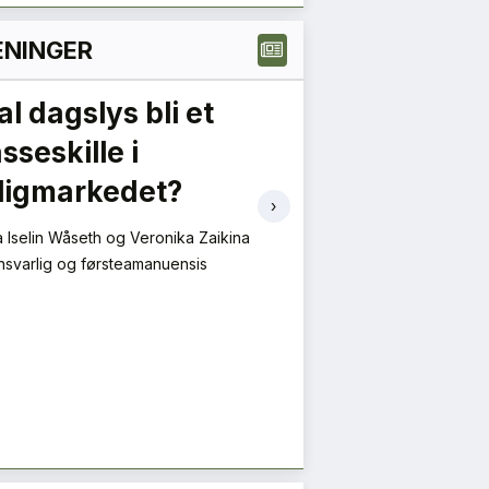
NINGER
al dagslys bli et
Grønne ans
sseskille i
må gi forut
ligmarkedet?
– en oppfor
›
verdikjede
 Iselin Wåseth og Veronika Zaikina
svarlig og førsteamanuensis
Håvard Sveahaugen, Za
Brødremoen Brevig
Public Affairs & Sustai