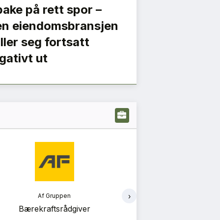
lbake på rett spor –
n eiendomsbransjen
iller seg fortsatt
gativt ut
›
Af Gruppen
Ram
Bærekraftsrådgiver
Energi og bygnin