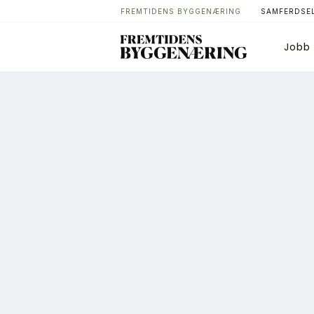
FREMTIDENS BYGGENÆRING
SAMFERDSEL
Jobb
Bygg
T
Arkitektur
A
Bærekraft
A
Digitalisering
A
Eiendom
K
Øvrige
L