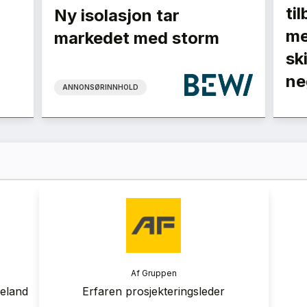
ti
Ny isolasjon tar
me
markedet med storm
sk
ne
ANNONSØRINNHOLD
ranse
Af Gruppen
 2026
geland
Erfaren prosjekteringsleder