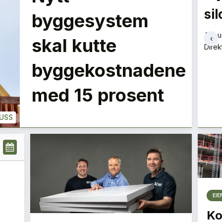
optimistiske
si
LE
byggesystem
Magnus Gåseby
Aslau
‹
skal kutte
Avdelingsleder
Direk
+
PLUSS
PLUSS
byggekostnadene
med 15 prosent
USS
EI
Ko