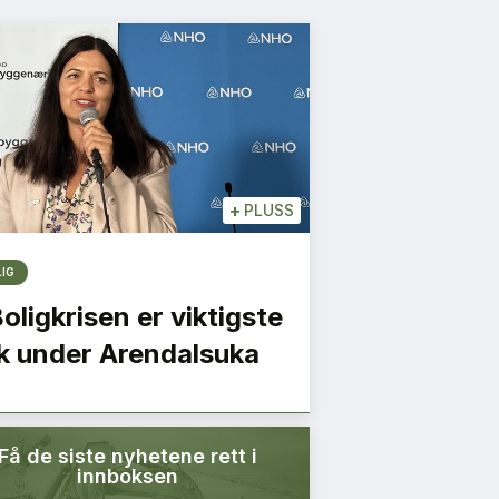
+
PLUSS
LIG
Boligkrisen er viktigste
k under Arendalsuka
Få de siste nyhetene rett i
innboksen