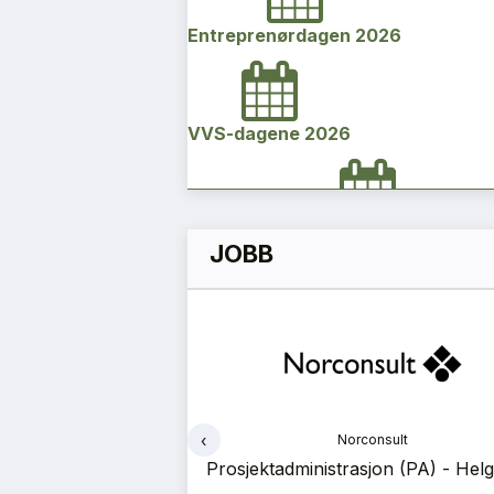
Entreprenørdagen 2026
VVS-dagene 2026
Norges bygg- og eiendomskonfe
JOBB
2026
Vi Bygger Vestland 2026
‹
onsult
Norconsult
Byggenæringens Klimakonferanse
kk (RIB) - Helgeland
Prosjektadministrasjon (PA) - Hel