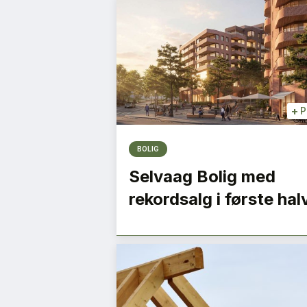
+
P
BOLIG
Selvaag Bolig med
rekordsalg i første hal
ndte
Ombrukets sirkulæ