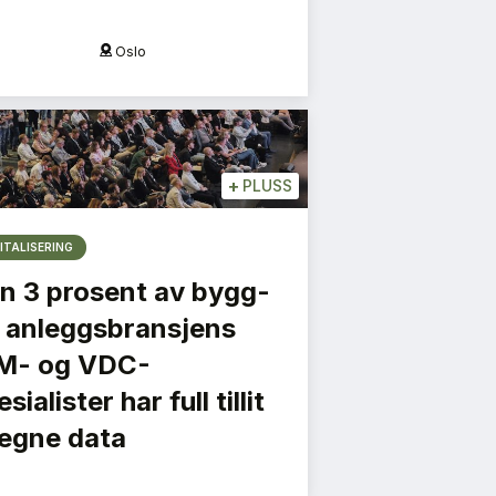
Oslo
Krist
+
PLUSS
ITALISERING
n 3 prosent av bygg-
 anleggsbransjens
M- og VDC-
sialister har full tillit
l egne data