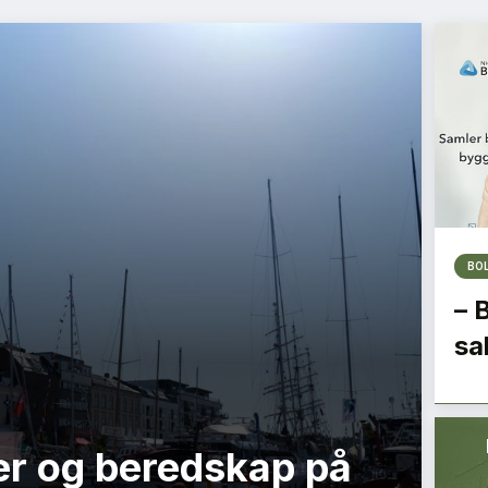
BO
– 
sa
r og beredskap på