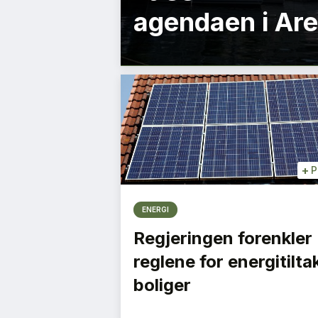
agendaen i Ar
+
P
ENERGI
Regjeringen forenkler
reglene for energitiltak
boliger