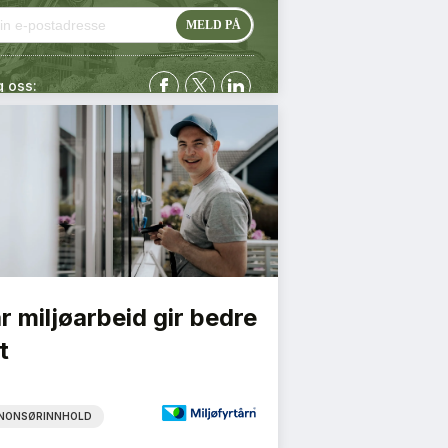
g oss:
r miljøarbeid gir bedre
t
NONSØRINNHOLD