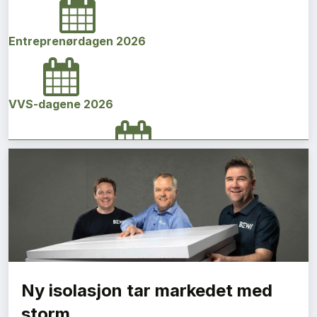
Entreprenørdagen 2026
VVS-dagene 2026
Norges bygg- og eiendomskonferanse 2026
Vi Bygger Vestland 2026
Ny isolasjon tar markedet med
Byggenæringens Klimakonferanse 2026
storm