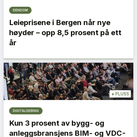
EIENDOM
Leieprisene i Bergen når nye
høyder – opp 8,5 prosent på ett
år
+
PLUSS
DIGITALISERING
Kun 3 prosent av bygg- og
anleggsbransjens BIM- og VDC-