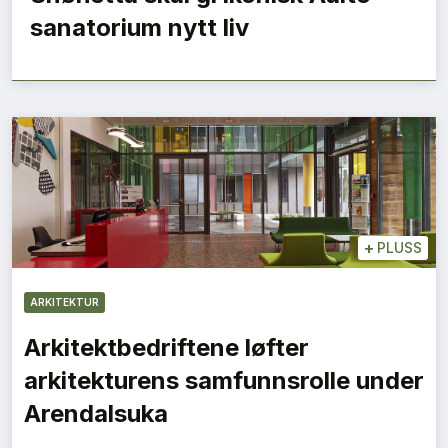
sanatorium nytt liv
+
PLUSS
ARKITEKTUR
Arkitektbedriftene løfter
arkitekturens samfunnsrolle under
Arendalsuka