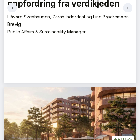
oppfordring fra verdikjeden
‹
›
Håvard Sveahaugen, Zarah Inderdahl og Line Brødremoen
Brevig
Public Affairs & Sustainability Manager
+
PLUSS