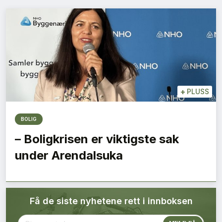
Bærekraft
Digitalisering
Eiendom
Øvrige
+
PLUSS
Tips redaksjonen
BOLIG
– Boligkrisen er viktigste sak
Annonsering
under Arendalsuka
Abonnere magasin
Få de siste nyhetene rett i innboksen
Abonnement Pluss