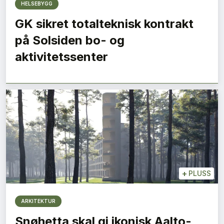
HELSEBYGG
GK sikret totalteknisk kontrakt
på Solsiden bo- og
aktivitetssenter
+
PLUSS
ARKITEKTUR
Snøhetta skal gi ikonisk Aalto-