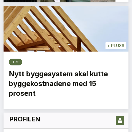
+
PLUSS
TRE
Nytt byggesystem skal kutte
LES NYESTE UTGIVELSE HER
byggekostnadene med 15
prosent
PROFILEN