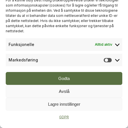
For å kunne tilby best mulig brukeropplevelse bruker vi teknologier
som informasjonskapsler (cookies) for å lagre og/eller få tilgang til
informasjon på enheten din. Ved å samtykke til disse teknologiene
+
PLUSS
tillater du at vi behandler data som nettleseratferd eller unike ID-er
på dette nettstedet. Hvis du ikke samtykker, eller trekker tilbake
samtykket, kan dette påvirke enkelte funksjoner og tjenester på
RÅDGIVNING
nettstedet.
Sweco økte omsetningen til over
Funksjonelle
Alltid aktiv
én milliard kroner i andre kvartal
Markedsføring
Markeds
Godta
Avslå
Lagre innstillinger
+
PLUSS
GDPR