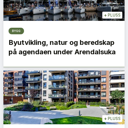
+
PLUSS
BYGG
Byutvikling, natur og beredskap
på agendaen under Arendalsuka
+
PLUSS