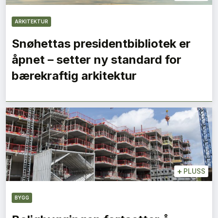
ARKITEKTUR
Snøhettas presidentbibliotek er
åpnet – setter ny standard for
bærekraftig arkitektur
+
PLUSS
BYGG