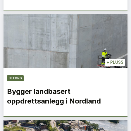
+
PLUSS
BETONG
Bygger landbasert
oppdrettsanlegg i Nordland