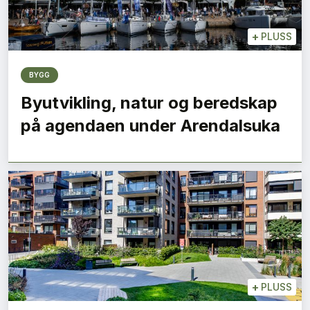
+
PLUSS
BYGG
Byutvikling, natur og beredskap
på agendaen under Arendalsuka
+
PLUSS