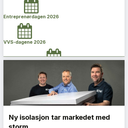
Entreprenørdagen 2026
VVS-dagene 2026
Norges bygg- og eiendomskonferanse 2026
Vi Bygger Vestland 2026
Ny isolasjon tar markedet med
Byggenæringens Klimakonferanse 2026
storm