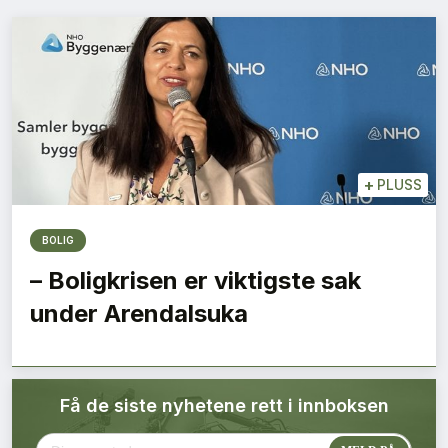
Bærekraft
Digitalisering
Eiendom
Øvrige
+
PLUSS
Tips redaksjonen
BOLIG
– Boligkrisen er viktigste sak
Annonsering
under Arendalsuka
Abonnere magasin
Få de siste nyhetene rett i innboksen
Abonnement Pluss