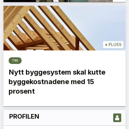
+
PLUSS
TRE
Nytt byggesystem skal kutte
LES NYESTE UTGIVELSE HER
byggekostnadene med 15
prosent
PROFILEN