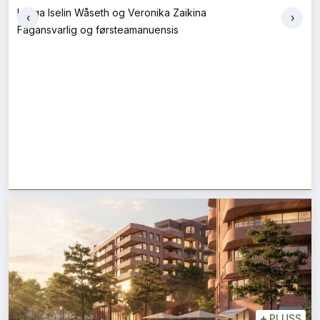
Helga Iselin Wåseth og Veronika Zaikina
‹
›
Fagansvarlig og førsteamanuensis
+
PLUSS