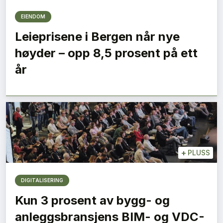
EIENDOM
Leieprisene i Bergen når nye
høyder – opp 8,5 prosent på ett
år
+
PLUSS
DIGITALISERING
Kun 3 prosent av bygg- og
anleggsbransjens BIM- og VDC-