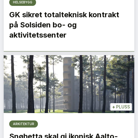
HELSEBYGG
GK sikret totalteknisk kontrakt
på Solsiden bo- og
aktivitetssenter
+
PLUSS
ARKITEKTUR
Snøhetta skal gi ikonisk Aalto-