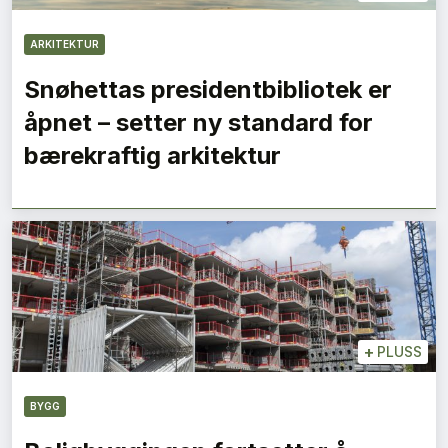
ARKITEKTUR
Snøhettas presidentbibliotek er
åpnet – setter ny standard for
bærekraftig arkitektur
+
PLUSS
BYGG