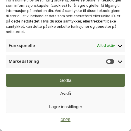
For å kunne tilby best mulig brukeropplevelse bruker vi teknologier
som informasjonskapsler (cookies) for å lagre og/eller få tilgang til
informasjon på enheten din. Ved å samtykke til disse teknologiene
+
PLUSS
tillater du at vi behandler data som nettleseratferd eller unike ID-er
på dette nettstedet. Hvis du ikke samtykker, eller trekker tilbake
samtykket, kan dette påvirke enkelte funksjoner og tjenester på
RÅDGIVNING
nettstedet.
Sweco økte omsetningen til over
Funksjonelle
Alltid aktiv
én milliard kroner i andre kvartal
Markedsføring
Markeds
Godta
Avslå
Lagre innstillinger
+
PLUSS
GDPR