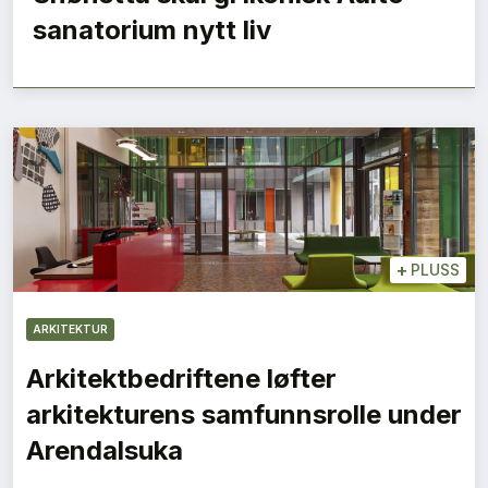
sanatorium nytt liv
+
PLUSS
ARKITEKTUR
Arkitektbedriftene løfter
arkitekturens samfunnsrolle under
Arendalsuka