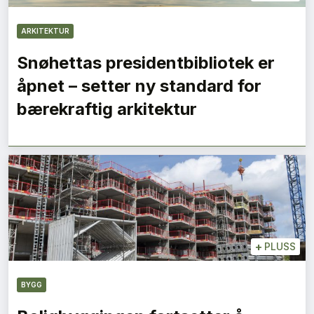
ARKITEKTUR
Snøhettas presidentbibliotek er
åpnet – setter ny standard for
bærekraftig arkitektur
+
PLUSS
BYGG