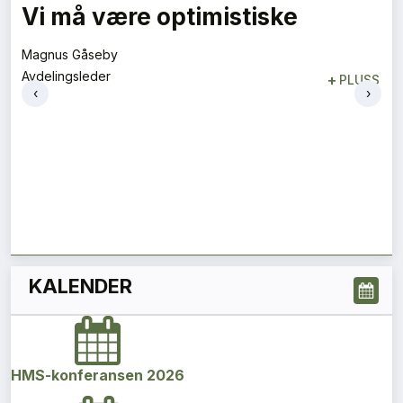
– Vi må bygge ned siloene
Aslaug Koksvik
Direktør
+
PLUSS
‹
›
KALENDER
HMS-konferansen 2026