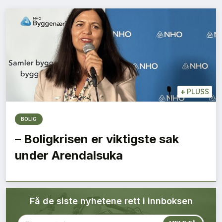
Bærekraft
Digitalisering
Eiendom
Øvrige
+
PLUSS
Tips redaksjonen
BOLIG
– Boligkrisen er viktigste sak
Annonsering
under Arendalsuka
Abonnere magasin
Få de siste nyhetene rett i innboksen
Abonnement Pluss