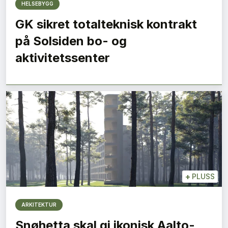
HELSEBYGG
GK sikret totalteknisk kontrakt
på Solsiden bo- og
aktivitetssenter
+
PLUSS
ARKITEKTUR
Snøhetta skal gi ikonisk Aalto-