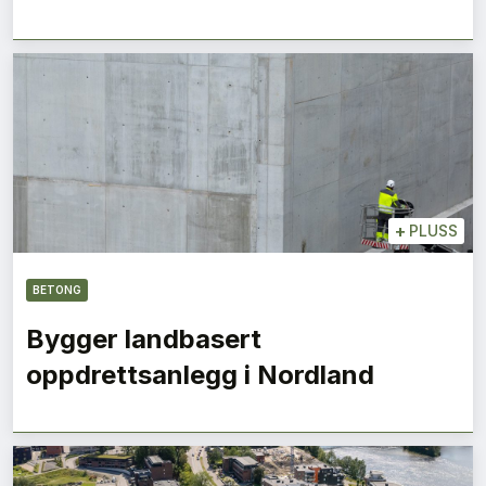
+
PLUSS
BETONG
Bygger landbasert
oppdrettsanlegg i Nordland