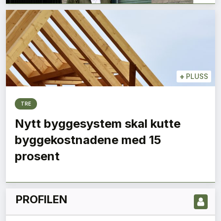
+
PLUSS
TRE
Nytt byggesystem skal kutte
LES NYESTE UTGIVELSE HER
byggekostnadene med 15
prosent
PROFILEN