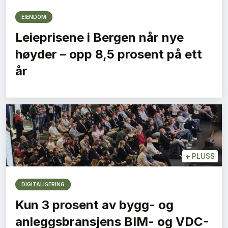
EIENDOM
Leieprisene i Bergen når nye
høyder – opp 8,5 prosent på ett
år
+
PLUSS
DIGITALISERING
Kun 3 prosent av bygg- og
anleggsbransjens BIM- og VDC-