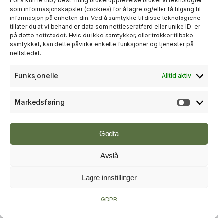
For å kunne tilby best mulig brukeropplevelse bruker vi teknologier
som informasjonskapsler (cookies) for å lagre og/eller få tilgang til
informasjon på enheten din. Ved å samtykke til disse teknologiene
+
PLUSS
tillater du at vi behandler data som nettleseratferd eller unike ID-er
på dette nettstedet. Hvis du ikke samtykker, eller trekker tilbake
samtykket, kan dette påvirke enkelte funksjoner og tjenester på
RÅDGIVNING
nettstedet.
Sweco økte omsetningen til over
Funksjonelle
Alltid aktiv
én milliard kroner i andre kvartal
Markedsføring
Markeds
Godta
Avslå
Lagre innstillinger
+
PLUSS
GDPR