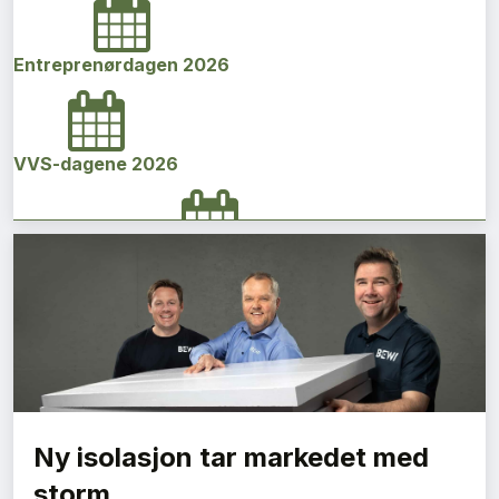
Entreprenørdagen 2026
VVS-dagene 2026
Norges bygg- og eiendomskonferanse 2026
Vi Bygger Vestland 2026
Ny isolasjon tar markedet med
Byggenæringens Klimakonferanse 2026
storm