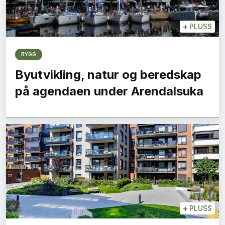
+
PLUSS
BYGG
Byutvikling, natur og beredskap
på agendaen under Arendalsuka
+
PLUSS