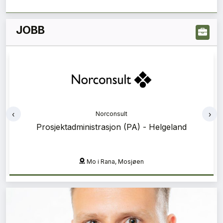
JOBB
‹
›
Af Gruppen
Erfaren prosjekteringsleder
Oslo