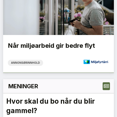
Når miljøarbeid gir bedre flyt
ANNONSØRINNHOLD
MENINGER
Skal dagslys bli et klasseskille
i boligmarkedet?