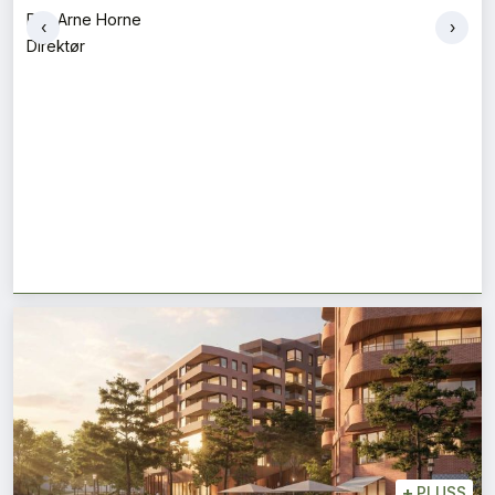
Helga Iselin Wåseth og Veronika Zaikina
‹
›
Fagansvarlig og førsteamanuensis
+
PLUSS