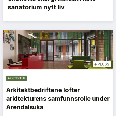
sanatorium nytt liv
+
PLUSS
ARKITEKTUR
Arkitektbedriftene løfter
arkitekturens samfunnsrolle under
Arendalsuka