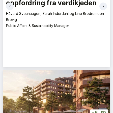
oppfordring fra verdikjeden
‹
›
Håvard Sveahaugen, Zarah Inderdahl og Line Brødremoen
Brevig
Public Affairs & Sustainability Manager
+
PLUSS