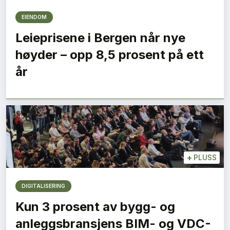
EIENDOM
Leieprisene i Bergen når nye
høyder – opp 8,5 prosent på ett
år
+
PLUSS
DIGITALISERING
Kun 3 prosent av bygg- og
anleggsbransjens BIM- og VDC-