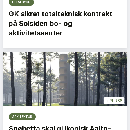
HELSEBYGG
GK sikret totalteknisk kontrakt
på Solsiden bo- og
aktivitetssenter
+
PLUSS
ARKITEKTUR
Snøhetta skal gi ikonisk Aalto-