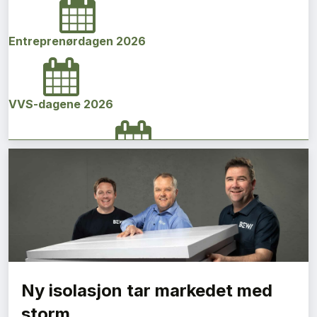
Entreprenørdagen 2026
VVS-dagene 2026
Norges bygg- og eiendomskonferanse 2026
Vi Bygger Vestland 2026
Ny isolasjon tar markedet med
Byggenæringens Klimakonferanse 2026
storm