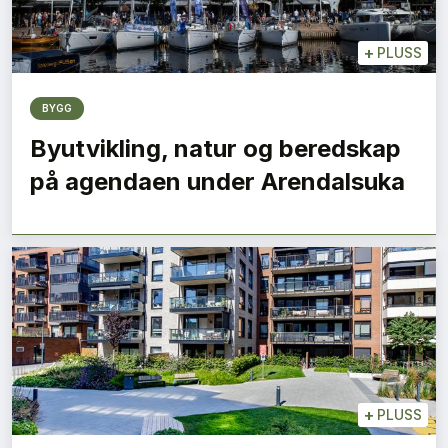
+
PLUSS
BYGG
Byutvikling, natur og beredskap
på agendaen under Arendalsuka
+
PLUSS