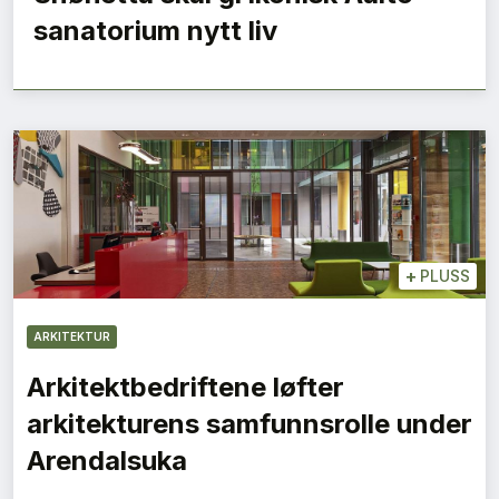
sanatorium nytt liv
+
PLUSS
ARKITEKTUR
Arkitektbedriftene løfter
arkitekturens samfunnsrolle under
Arendalsuka