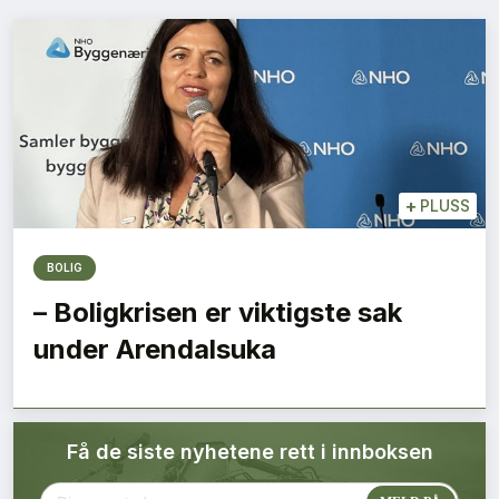
Bærekraft
Digitalisering
Eiendom
Øvrige
+
PLUSS
Tips redaksjonen
BOLIG
– Boligkrisen er viktigste sak
Annonsering
under Arendalsuka
Abonnere magasin
Få de siste nyhetene rett i innboksen
Abonnement Pluss