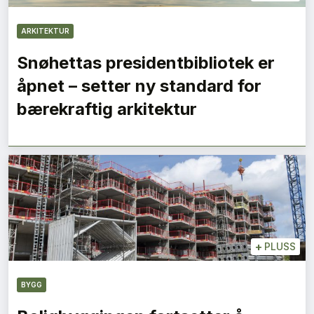
ARKITEKTUR
Snøhettas presidentbibliotek er
åpnet – setter ny standard for
bærekraftig arkitektur
+
PLUSS
BYGG