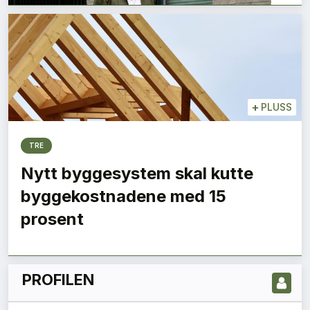
+
PLUSS
TRE
Nytt byggesystem skal kutte
LES NYESTE UTGIVELSE HER
byggekostnadene med 15
prosent
PROFILEN