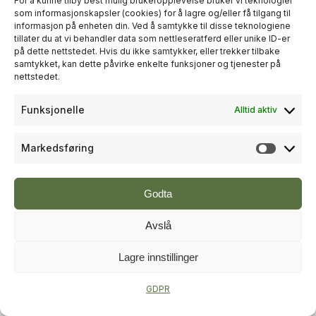
For å kunne tilby best mulig brukeropplevelse bruker vi teknologier
som informasjonskapsler (cookies) for å lagre og/eller få tilgang til
informasjon på enheten din. Ved å samtykke til disse teknologiene
+
PLUSS
tillater du at vi behandler data som nettleseratferd eller unike ID-er
på dette nettstedet. Hvis du ikke samtykker, eller trekker tilbake
samtykket, kan dette påvirke enkelte funksjoner og tjenester på
RÅDGIVNING
nettstedet.
Sweco økte omsetningen til over
Funksjonelle
Alltid aktiv
én milliard kroner i andre kvartal
Markedsføring
Markeds
Godta
Avslå
Lagre innstillinger
+
PLUSS
GDPR