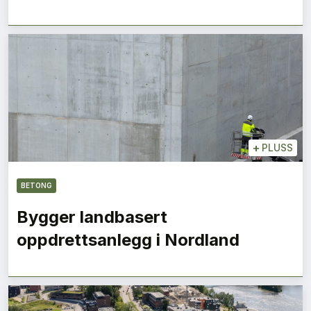
+
PLUSS
BETONG
Bygger landbasert
oppdrettsanlegg i Nordland