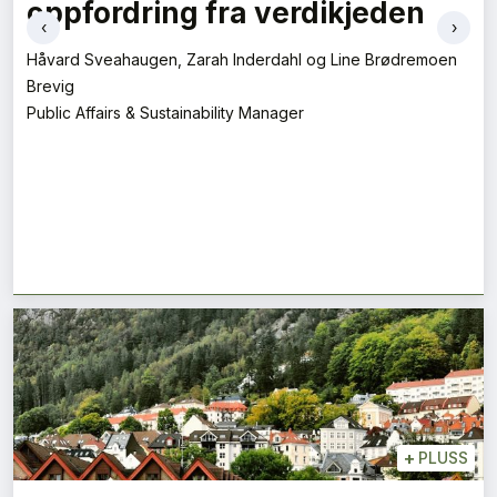
oppfordring fra verdikjeden
‹
›
Håvard Sveahaugen, Zarah Inderdahl og Line Brødremoen
Brevig
Public Affairs & Sustainability Manager
+
PLUSS