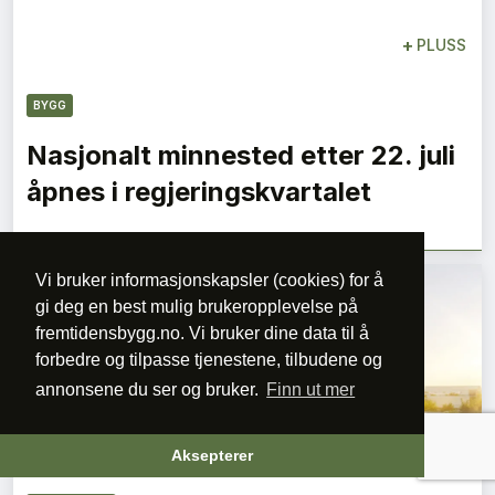
+
PLUSS
BYGG
Nasjonalt minnested etter 22. juli
åpnes i regjeringskvartalet
Vi bruker informasjonskapsler (cookies) for å
gi deg en best mulig brukeropplevelse på
fremtidensbygg.no. Vi bruker dine data til å
forbedre og tilpasse tjenestene, tilbudene og
annonsene du ser og bruker.
Finn ut mer
+
PLUSS
Aksepterer