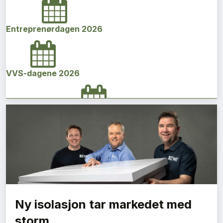
Entreprenørdagen 2026
VVS-dagene 2026
Norges bygg- og eiendomskonferanse 2026
Vi Bygger Vestland 2026
Ny isolasjon tar markedet med
Byggenæringens Klimakonferanse 2026
storm