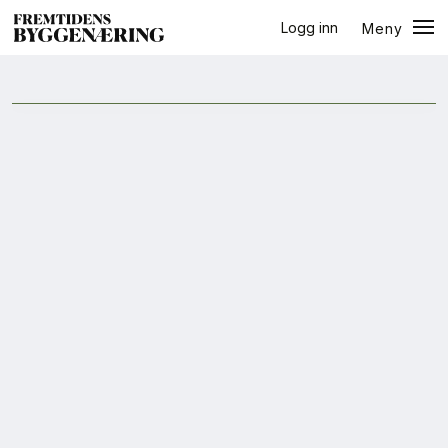
Logg inn
Meny
halvår
Lukk
Jobb
+
PLUSS
Eventer
Prosjekter
Bygg-guiden
Logg inn
Bygg
Arkitektur