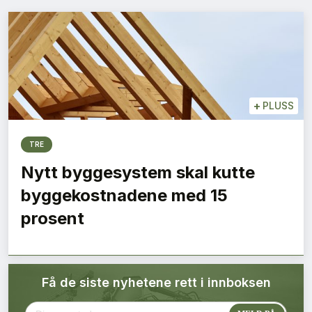
Bærekraft
Digitalisering
Eiendom
+
PLUSS
Øvrige
TRE
Tips redaksjonen
Nytt byggesystem skal kutte
byggekostnadene med 15
Annonsering
prosent
Abonnere magasin
Få de siste nyhetene rett i innboksen
Abonnement Pluss