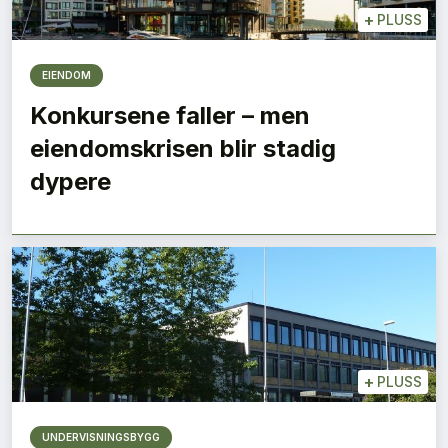
+
PLUSS
EIENDOM
Konkursene faller – men
eiendomskrisen blir stadig
dypere
+
PLUSS
UNDERVISNINGSBYGG