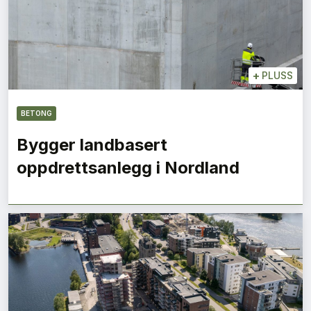
+
PLUSS
BETONG
Bygger landbasert
oppdrettsanlegg i Nordland