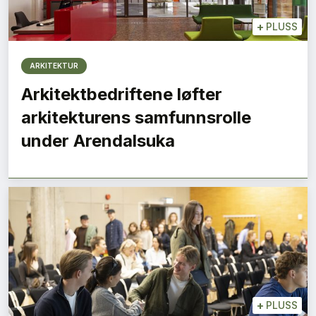
+
PLUSS
ARKITEKTUR
Arkitektbedriftene løfter
arkitekturens samfunnsrolle
under Arendalsuka
+
PLUSS