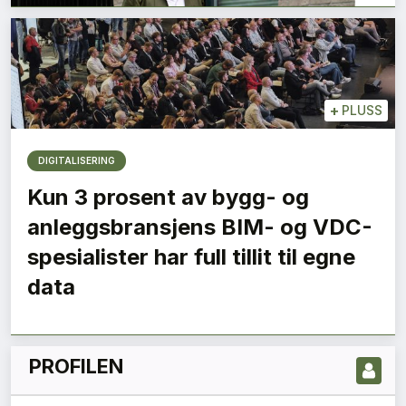
+
PLUSS
DIGITALISERING
Kun 3 prosent av bygg- og
anleggsbransjens BIM- og VDC-
LES NYESTE UTGIVELSE HER
spesialister har full tillit til egne
data
PROFILEN