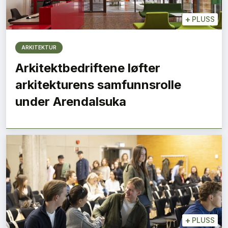
+
PLUSS
ARKITEKTUR
Arkitektbedriftene løfter
arkitekturens samfunnsrolle
under Arendalsuka
+
PLUSS