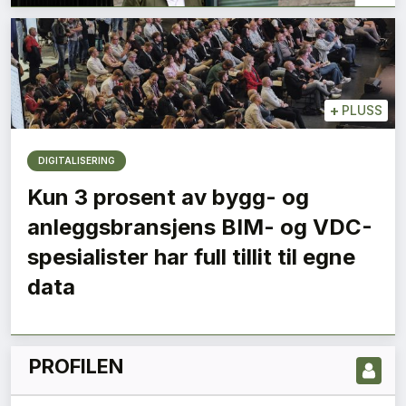
+
PLUSS
DIGITALISERING
Kun 3 prosent av bygg- og
anleggsbransjens BIM- og VDC-
LES NYESTE UTGIVELSE HER
spesialister har full tillit til egne
data
PROFILEN