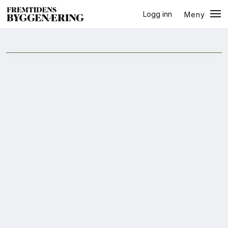
Logg inn
Meny
halvår
Lukk
Jobb
+
PLUSS
Eventer
Prosjekter
Bygg-guiden
Logg inn
Bygg
Arkitektur