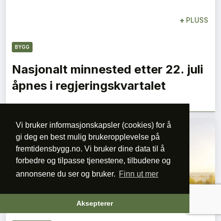
+
PLUSS
BYGG
Nasjonalt minnested etter 22. juli
åpnes i regjeringskvartalet
Vi bruker informasjonskapsler (cookies) for å
gi deg en best mulig brukeropplevelse på
fremtidensbygg.no. Vi bruker dine data til å
forbedre og tilpasse tjenestene, tilbudene og
annonsene du ser og bruker.
Finn ut mer
+
PLUSS
Aksepterer