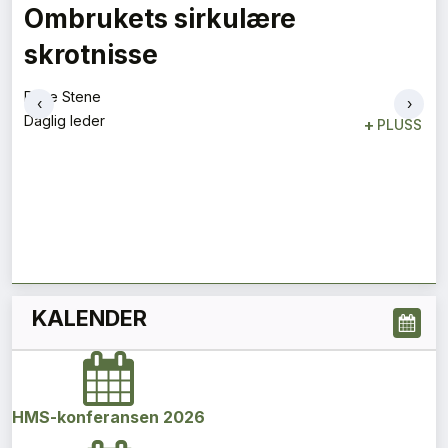
Vi må være optimistiske
Magnus Gåseby
Avdelingsleder
+
PLUSS
‹
›
KALENDER
HMS-konferansen 2026