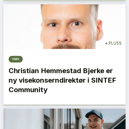
+
PLUSS
HMS
Christian Hemmestad Bjerke er
SE BLADARKIV
ny visekonserndirektør i SINTEF
Community