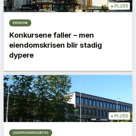
+
PLUSS
EIENDOM
Konkursene faller – men
eiendomskrisen blir stadig
dypere
+
PLUSS
UNDERVISNINGSBYGG