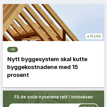
Bærekraft
Digitalisering
Eiendom
+
PLUSS
Øvrige
TRE
Tips redaksjonen
Nytt byggesystem skal kutte
byggekostnadene med 15
Annonsering
prosent
Abonnere magasin
Få de siste nyhetene rett i innboksen
Abonnement Pluss