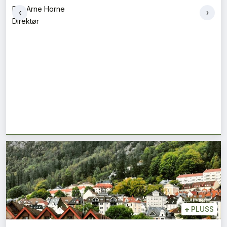
Helga Iselin Wåseth og Veronika Zaikina
‹
›
Fagansvarlig og førsteamanuensis
+
PLUSS