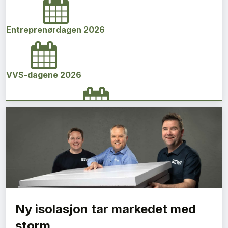
Entreprenørdagen 2026
VVS-dagene 2026
Norges bygg- og eiendomskonferanse 2026
Vi Bygger Vestland 2026
Ny isolasjon tar markedet med
Byggenæringens Klimakonferanse 2026
storm