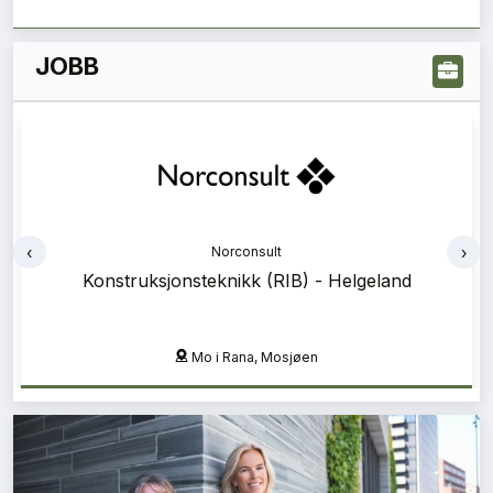
JOBB
‹
›
Norconsult
Prosjektadministrasjon (PA) - Helgeland
Mo i Rana, Mosjøen