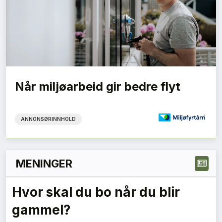
Når miljøarbeid gir bedre flyt
ANNONSØRINNHOLD
MENINGER
Skal dagslys bli et klasseskille
i boligmarkedet?