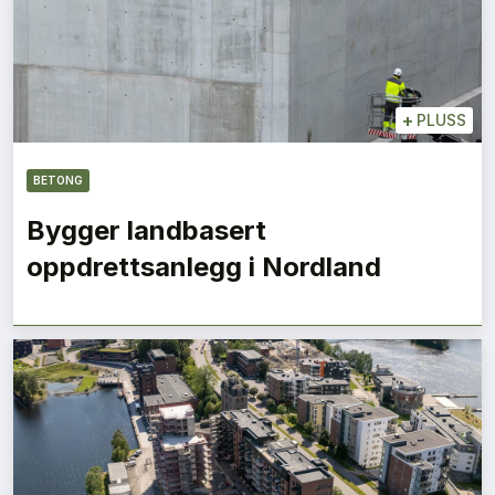
+
PLUSS
BETONG
Bygger landbasert
oppdrettsanlegg i Nordland