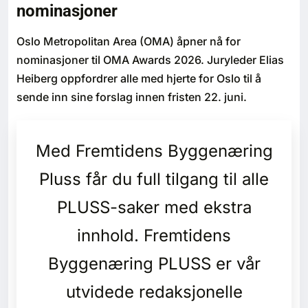
nominasjoner
Bærekraft
Oslo Metropolitan Area (OMA) åpner nå for
Digitalisering
nominasjoner til OMA Awards 2026. Juryleder Elias
Heiberg oppfordrer alle med hjerte for Oslo til å
Eiendom
sende inn sine forslag innen fristen 22. juni.
Øvrige
Med Fremtidens Byggenæring
Tips redaksjonen
Pluss får du full tilgang til alle
Annonsering
PLUSS-saker med ekstra
innhold. Fremtidens
Abonnere magasin
Byggenæring PLUSS er vår
Abonnement Pluss
utvidede redaksjonelle