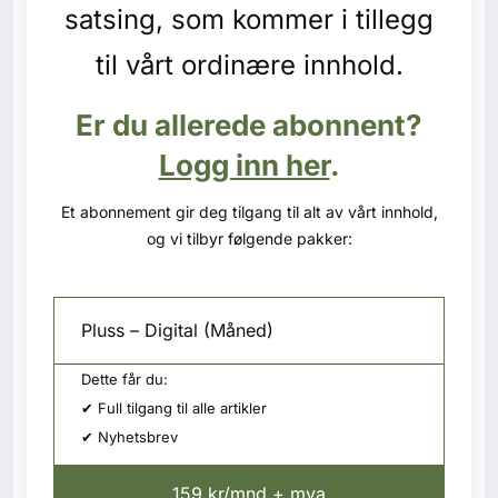
Kontakt oss
satsing, som kommer i tillegg
til vårt ordinære innhold.
Login
Er du allerede abonnent?
Logg inn her
.
Et abonnement gir deg tilgang til alt av vårt innhold,
og vi tilbyr følgende pakker:
Pluss – Digital (Måned)
Dette får du:
✔ Full tilgang til alle artikler
✔ Nyhetsbrev
SE BLADARKIV
159 kr/mnd + mva