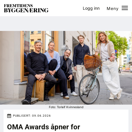
Logg inn
Meny
Lukk
Jobb
Eventer
Prosjekter
Bygg-guiden
Logg inn
Bygg
Foto: Torleif Kvinnesland
PUBLISERT:
09.06.2026
Arkitektur
OMA Awards åpner for