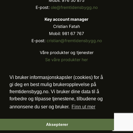
Mobil: 976 50 875
E-post:
ole@fremtidensbygg.no
Key account manager
Cristian Fatah
Mobil: 981 67 767
E-post:
cristian@fremtidensbygg.no
Våre produkter og tjenester
Se våre produkter her
Følg oss:
Vi bruker informasjonskapsler (cookies) for å
gi deg en best mulig brukeropplevelse på
fremtidensbygg.no. Vi bruker dine data til å
forbedre og tilpasse tjenestene, tilbudene og
Vi arbeider etter Vær Varsom-plakatens regler for
annonsene du ser og bruker.
Finn ut mer
god presseskikk.
©2007 - 2026 Value Publishing AS. All Rights
Reserved.
Aksepterer