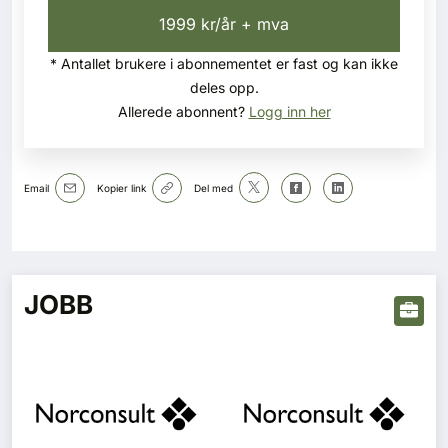
1999 kr/år + mva
* Antallet brukere i abonnementet er fast og kan ikke
deles opp.
Allerede abonnent?
Logg inn her
Email
Kopier link
Del med
JOBB