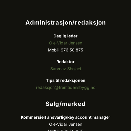
Administrasjon/redaksjon
Daglig leder
Ole-Vidar Jensen
Mobil: 976 50 875
Redaktør
Sarvnaz Shojaei
Tips til redaksjonen
redaksjon@fremtidensbygg.no
Salg/marked
Kommersielt ansvarlig/k
ey account manager
Ole-Vidar Jensen