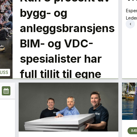
best på bakken
LE
bygg- og
Espe
Lede
Tore Tveit
‹
anleggsbransjens
Direktør
+
PLUSS
PLUSS
BIM- og VDC-
spesialister har
full tillit til egne
LUSS
data
BÆ