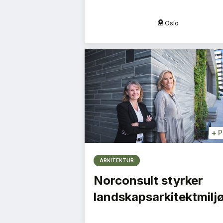
Oslo
Oslo
+
P
ARKITEKTUR
Norconsult styrker
landskapsarkitektmilj