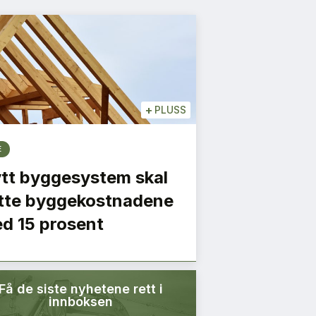
+
PLUSS
E
tt byggesystem skal
tte byggekostnadene
d 15 prosent
Få de siste nyhetene rett i
innboksen