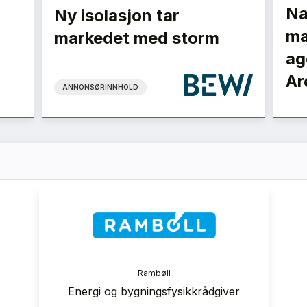
Na
Ny isolasjon tar
ma
markedet med storm
ag
Ar
ANNONSØRINNHOLD
ranse
Rambøll
 2026
Energi og bygningsfysikkrådgiver