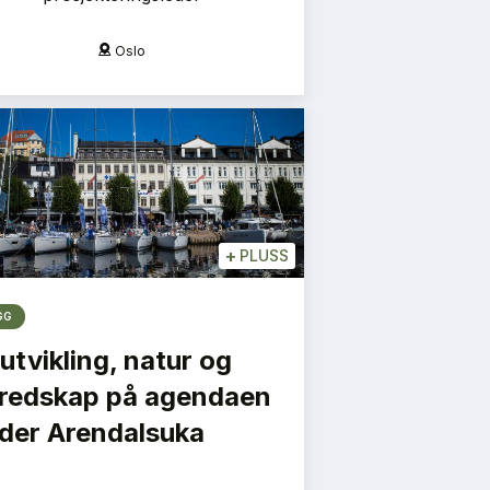
Oslo
O
+
PLUSS
GG
utvikling, natur og
redskap på agendaen
der Arendalsuka