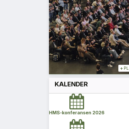
ke
siloene
Aslaug Koksvik
Direktør
+
+
PLUSS
+
P
KALENDER
HMS-konferansen 2026