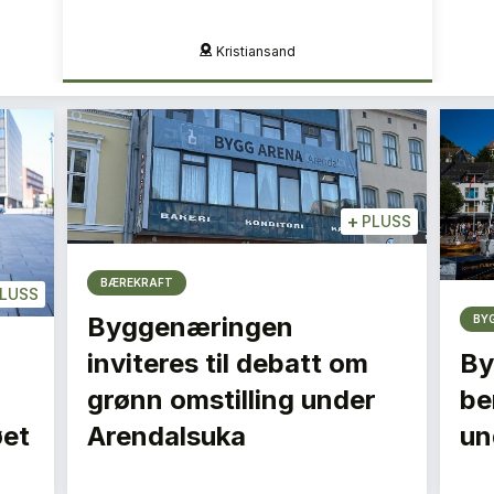
Kristiansand
+
PLUSS
BÆREKRAFT
LUSS
Byggenæringen
BY
inviteres til debatt om
By
grønn omstilling under
be
øet
Arendalsuka
un