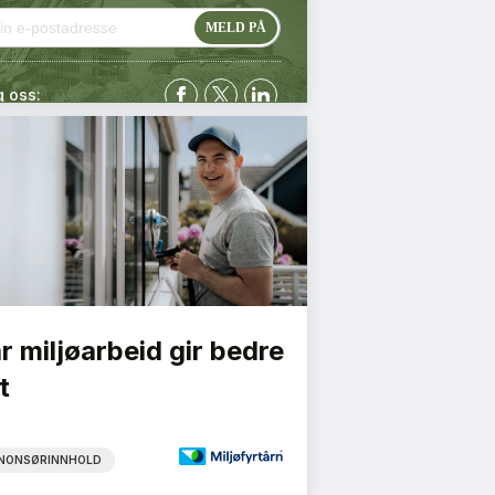
g oss:
r miljøarbeid gir bedre
t
NONSØRINNHOLD