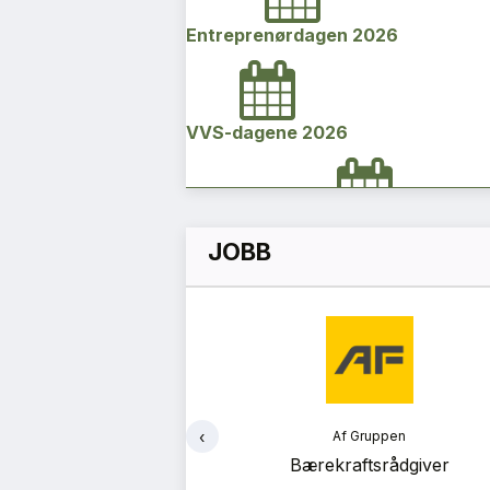
Entreprenørdagen 2026
VVS-dagene 2026
Norges bygg- og eiendomskonfe
JOBB
2026
Vi Bygger Vestland 2026
‹
ruppen
Af Gruppen
Byggenæringens Klimakonferanse
ekteringsleder
Bærekraftsrådgiver