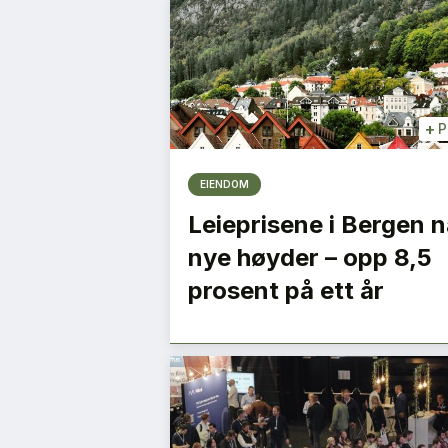
+
P
EIENDOM
Leieprisene i Bergen n
nye høyder – opp 8,5
prosent på ett år
e
– Vi må bygge ned