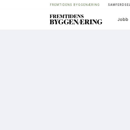
FREMTIDENS BYGGENÆRING
SAMFERDSEL
Jobb
Bygg
T
Arkitektur
A
Bærekraft
A
Digitalisering
A
Eiendom
K
Øvrige
L