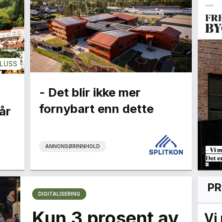
LUSS
- Det blir ikke mer
fornybart enn dette
år
ANNONSØRINNHOLD
PR
DIGITALISERING
Kun 3 prosent av
Flygelederen som ble
Vi