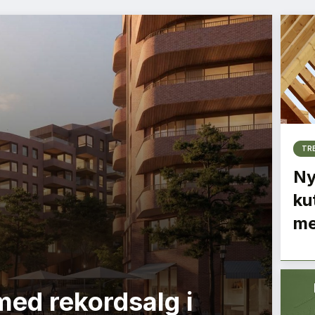
TR
Ny
ku
me
med rekordsalg i