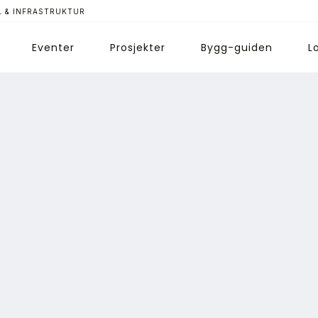
 & INFRASTRUKTUR
Eventer
Prosjekter
Bygg-guiden
L
ips redaksjonen
nnonsering
bonnere magasin
bonnement Pluss
ontakt oss
ogin