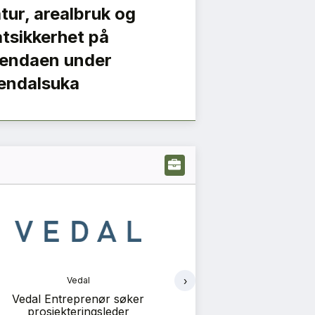
tur, arealbruk og
tsikkerhet på
endaen under
endalsuka
›
Vedal
Ve
Vedal Entreprenør søker
Vedal Entreprenør 
prosjekteringsleder