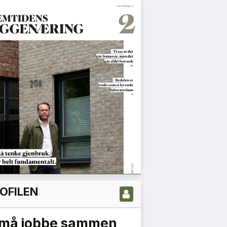
OFILEN
 må jobbe sammen
Det er nå vi