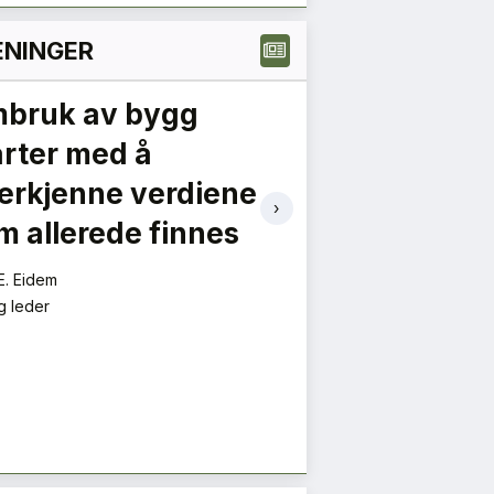
NINGER
bruk av bygg
Hvorfor lytt
arter med å
politikerne t
erkjenne verdiene
byggebrans
›
m allerede finnes
Bent Halvard Tveit
Kjededirektør
E. Eidem
g leder