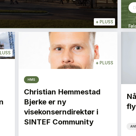
+
PLUSS
Føl
LUSS
+
PLUSS
HMS
Christian Hemmestad
Nå
n
Bjerke er ny
fly
visekonserndirektør i
SINTEF Community
AN