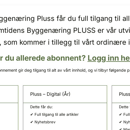
enæring Pluss får du full tilgang til 
emtidens Byggenæring PLUSS er vår utv
, som kommer i tillegg til vårt ordinære 
r du allerede abonnent?
Logg inn he
nnement gir deg tilgang til alt av vårt innhold, og vi tilbyr følgende 
Pluss – Digital (År)
Pluss
Dette får du:
Dette 
✔ Full tilgang til alle artikler
✔ Full 
✔ Nyhetsbrev
✔ Nyh
✔ Mag