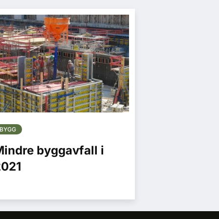
BYGG
indre byggavfall i
2021