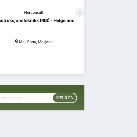
›
Norconsult
and
Prosjektadministrasjon (PA) - Helgeland
Mo i Rana, Mosjøen