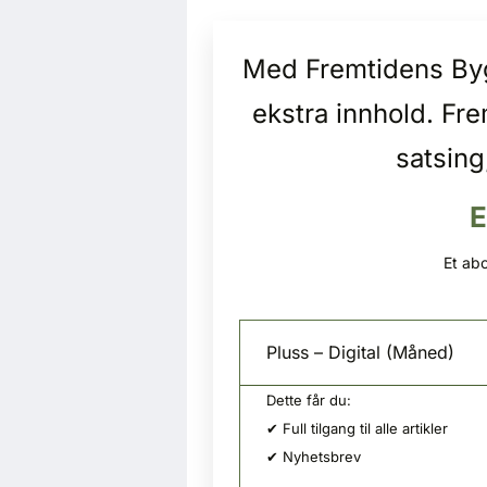
Med Fremtidens Bygg
ekstra innhold. Fr
satsing
E
Et abo
Pluss – Digital (Måned)
Dette får du:
✔ Full tilgang til alle artikler
✔ Nyhetsbrev