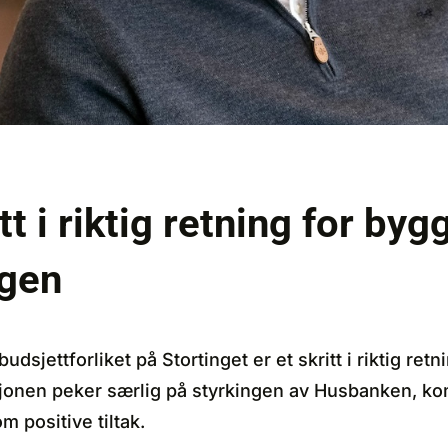
tt i riktig retning for byg
gen
jettforliket på Stortinget er et skritt i riktig retn
onen peker særlig på styrkingen av Husbanken, ko
m positive tiltak.