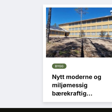
BYGG
Nytt moderne og
miljømessig
bærekraftig
kontorbygg tatt i
bruk i Rena leir