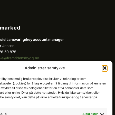
/marked
ielt ansvarlig/k
ey account manager
r Jensen
76 50 875
ole@fremtidensbygg.no
Administrer samtykke
ount manager
 Fatah
 tilby best mulig brukeropplevelse bruker vi teknologier som
81 67 767
kapsler (cookies) for å lagre og/eller få tilgang til informasjon på enheten
cristian@fremtidensbygg.no
amtykke til disse teknologiene tillater du at vi behandler data som
erd eller unike ID-er på dette nettstedet. Hvis du ikke samtykker, eller
dukter og tjenester
ake samtykket, kan dette påvirke enkelte funksjoner og tjenester på
produkter her
elle
Alltid aktiv