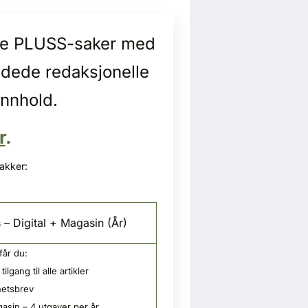
alle PLUSS-saker med
idede redaksjonelle
innhold.
r
.
pakker:
 – Digital + Magasin (År)
får du:
tilgang til alle artikler
etsbrev
asin – 4 utgaver per år