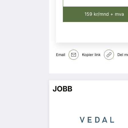
159 kr/mnd + mva
Email
Kopier link
Del m
JOBB