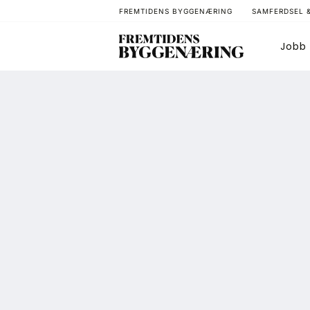
FREMTIDENS BYGGENÆRING
SAMFERDSEL 
Jobb
Bygg
T
Arkitektur
A
Bærekraft
A
Digitalisering
A
Eiendom
K
Øvrige
L