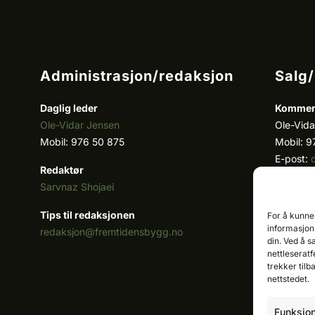
Administrasjon/redaksjon
Salg
Daglig leder
Kommers
Ole-Vidar Jensen
Ole-Vida
Mobil: 976 50 875
Mobil: 9
E-post:
Redaktør
Sarvnaz Shojaei
Key acc
Cristian
Tips til redaksjonen
For å kunne
Mobil: 9
informasjons
redaksjon@fremtidensbygg.no
E-post:
din. Ved å s
nettleseratf
Våre pro
trekker tilb
nettstedet.
Se våre 
Funksjon