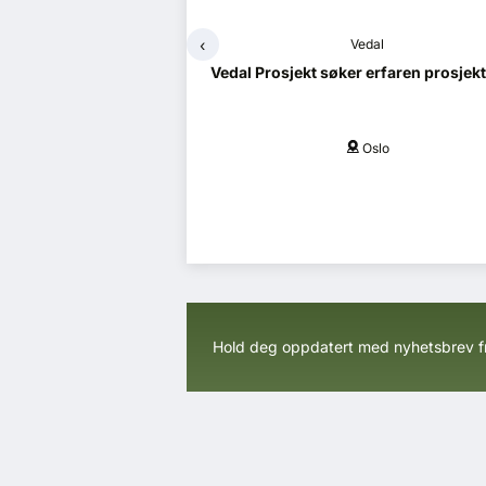
‹
Vedal
Norco
l Prosjekt søker erfaren prosjektleder
Brannrådgiver / R
brannsikke
Oslo
Flere
Hold deg oppdatert med nyhetsbrev 