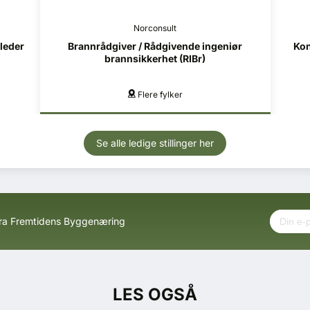
nsult
Norconsult
ådgivende ingeniør
Konstruksjonsteknikk (RIB) - Helgel
rhet (RIBr)
 fylker
Mo i Rana, Mosjøen
Se alle ledige stillinger her
fra Fremtidens Byggenæring
LES OGSÅ