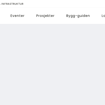
& INFRASTRUKTUR
Eventer
Prosjekter
Bygg-guiden
L
ips redaksjonen
nnonsering
bonnere magasin
bonnement Pluss
ontakt oss
ogin