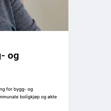
g- og
ing for bygg- og
mmunale boligkjøp og økte