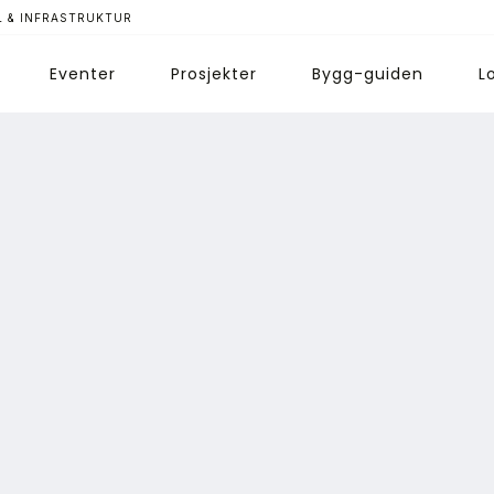
 & INFRASTRUKTUR
Eventer
Prosjekter
Bygg-guiden
L
ips redaksjonen
nnonsering
bonnere magasin
bonnement Pluss
ontakt oss
ogin