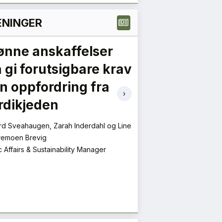
NINGER
ønne anskaffelser
En ny vår fo
 gi forutsigbare krav
transforma
en oppfordring fra
Mie Fuglseth
›
rdikjeden
Daglig leder
d Sveahaugen, Zarah Inderdahl og Line
remoen Brevig
c Affairs & Sustainability Manager