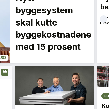
siloene
be
LE
byggesystem
Aslaug Koksvik
Tore 
‹
skal kutte
Direktør
Direk
+
PLUSS
PLUSS
byggekostnadene
med 15 prosent
USS
EI
Ko