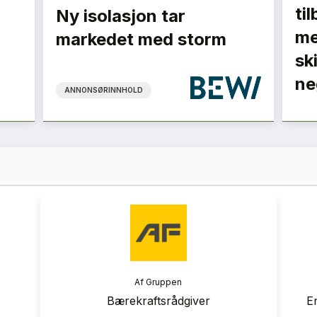
ti
Ny isolasjon tar
me
markedet med storm
sk
ne
ANNONSØRINNHOLD
ranse
Af Gruppen
 2026
Bærekraftsrådgiver
E