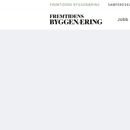
FREMTIDENS BYGGENÆRING
SAMFERDSEL
Jobb
Bygg
T
Arkitektur
A
Bærekraft
A
Digitalisering
A
Eiendom
K
Øvrige
L