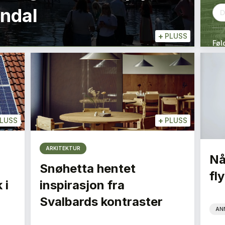
endal
+
PLUSS
Føl
+
LUSS
PLUSS
ARKITEKTUR
Nå
Snøhetta hentet
fly
 i
inspirasjon fra
Svalbards kontraster
AN