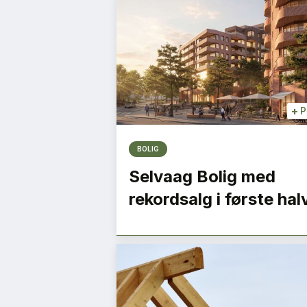
+
P
BOLIG
Selvaag Bolig med
rekordsalg i første hal
 sirkulære
Vi må være