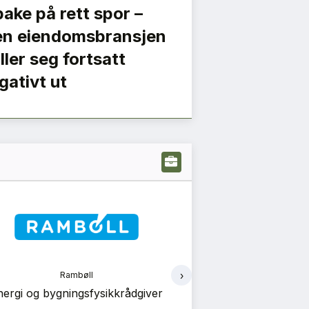
lbake på rett spor –
n eiendomsbransjen
iller seg fortsatt
gativt ut
›
Rambøll
Ve
nergi og bygningsfysikkrådgiver
Vedal Entre
prosjekte