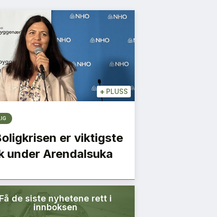
+
PLUSS
LIG
Boligkrisen er viktigste
k under Arendalsuka
Få de siste nyhetene rett i
innboksen