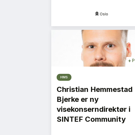
na, Mosjøen
Oslo
+
P
HMS
Christian Hemmestad
Bjerke er ny
visekonserndirektør i
SINTEF Community