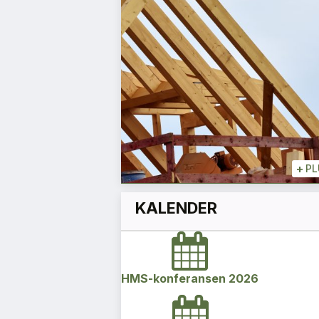
optimistiske
Magnus Gåseby
Avdelingsleder
+
+
PLUSS
+
PL
KALENDER
HMS-konferansen 2026