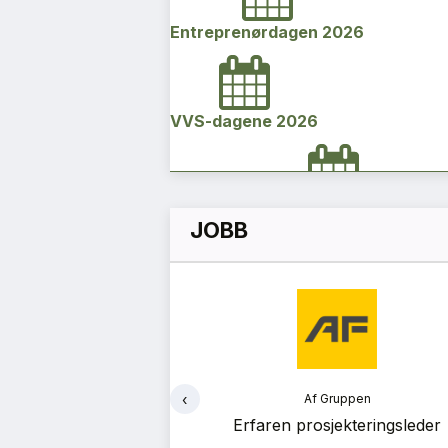
Entreprenørdagen 2026
VVS-dagene 2026
Norges bygg- og eiendomskonfe
JOBB
2026
Vi Bygger Vestland 2026
‹
onsult
Af Gruppen
Byggenæringens Klimakonferanse
jon (PA) - Helgeland
Erfaren prosjekteringsleder