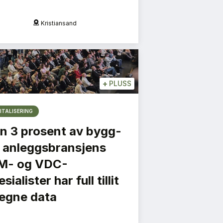
Kristiansand
O
+
PLUSS
ITALISERING
n 3 prosent av bygg-
 anleggsbransjens
M- og VDC-
sialister har full tillit
l egne data