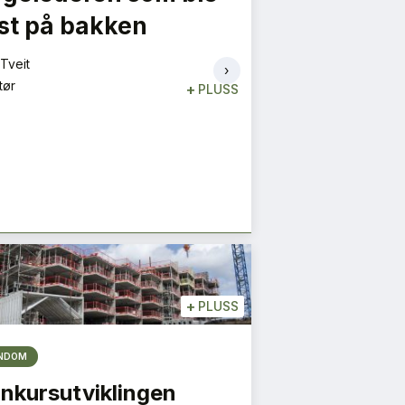
st på bakken
S NYESTE UTGIVELSE
Espen Schulze
HER
Leder
Tveit
›
tør
+
PLUSS
+
PLUSS
ENDOM
nkursutviklingen