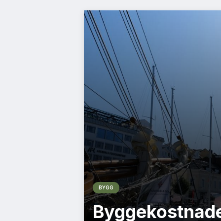
BYGG
Byggekostnade