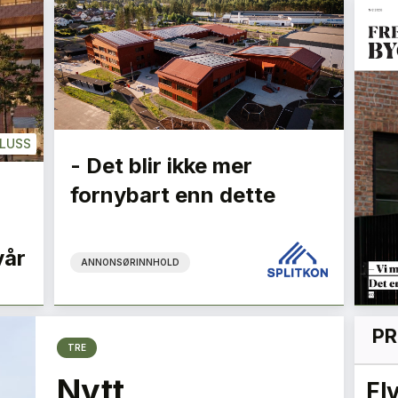
LUSS
- Det blir ikke mer
fornybart enn dette
vår
ANNONSØRINNHOLD
PR
TRE
Nytt
– Vi må bygge ned
Fl