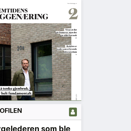
OFILEN
ygelederen som ble
Vi må jobb