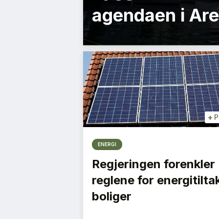
agendaen i Ar
+
P
ENERGI
Regjeringen forenkler
reglene for energitiltak
boliger