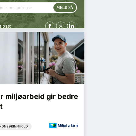
g oss:
r miljøarbeid gir bedre
t
NONSØRINNHOLD