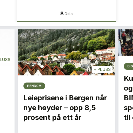
Oslo
LUSS
DIG
+
PLUSS
Ku
og
EIENDOM
Leieprisene i Bergen når
BI
nye høyder – opp 8,5
spe
prosent på ett år
ti