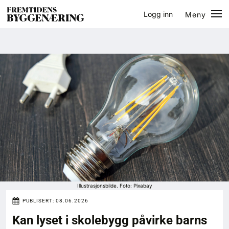
Logg inn
Meny
Lukk
Jobb
Eventer
Prosjekter
Bygg-guiden
Logg inn
Bygg
Illustrasjonsbilde. Foto: Pixabay
PUBLISERT:
08.06.2026
Arkitektur
Kan lyset i skolebygg påvirke barns