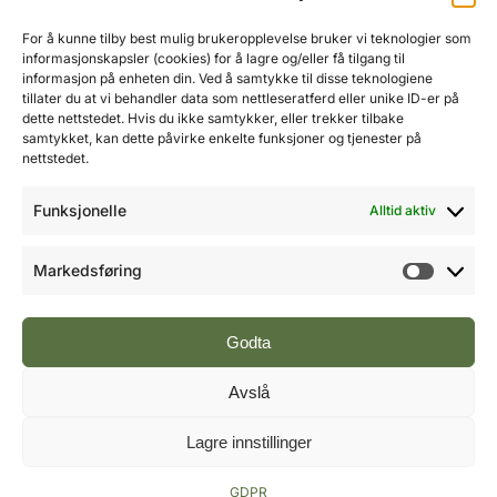
Ole-Vidar Jensen
Mobil: 976 50 875
For å kunne tilby best mulig brukeropplevelse bruker vi teknologier som
E-post:
ole@fremtidensbygg.no
informasjonskapsler (cookies) for å lagre og/eller få tilgang til
informasjon på enheten din. Ved å samtykke til disse teknologiene
tillater du at vi behandler data som nettleseratferd eller unike ID-er på
Key account manager
dette nettstedet. Hvis du ikke samtykker, eller trekker tilbake
Cristian Fatah
samtykket, kan dette påvirke enkelte funksjoner og tjenester på
Mobil: 981 67 767
nettstedet.
E-post:
cristian@fremtidensbygg.no
Funksjonelle
Alltid aktiv
Våre produkter og tjenester
Se våre produkter her
Markedsføring
Markeds
Følg oss:
Godta
Avslå
Vi arbeider etter Vær Varsom-plakatens regler for
Lagre innstillinger
god presseskikk.
©2007 - 2026 Value Publishing AS. All Rights
Reserved.
GDPR