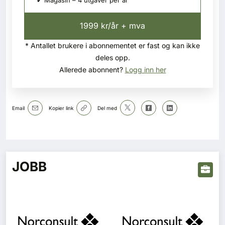
✔ Magasin – 4 utgaver per år
1999 kr/år + mva
* Antallet brukere i abonnementet er fast og kan ikke
deles opp.
Allerede abonnent?
Logg inn her
Email
Kopier link
Del med
JOBB