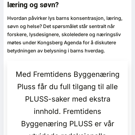
læring og søvn?
Bærekraft
Hvordan påvirker lys barns konsentrasjon, læring,
Digitalisering
søvn og helse? Det spørsmålet står sentralt når
forskere, lysdesignere, skoleledere og næringsliv
Eiendom
møtes under Kongsberg Agenda for å diskutere
betydningen av belysning i barns hverdag.
Øvrige
Tips redaksjonen
Med Fremtidens Byggenæring
Pluss får du full tilgang til alle
Annonsering
PLUSS-saker med ekstra
Abonnere magasin
innhold. Fremtidens
Abonnement Pluss
Byggenæring PLUSS er vår