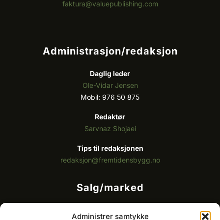
faktura@valuepublishing.com
Administrasjon/redaksjon
Daglig leder
Ole-Vidar Jensen
Mobil: 976 50 875
Redaktør
Sarvnaz Shojaei
Tips til redaksjonen
redaksjon@fremtidensbygg.no
Salg/marked
Kommersielt ansvarlig/k
ey account manager
Administrer samtykke