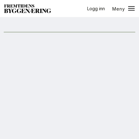
Logg inn
Meny
ressursbruk
Lukk
Jobb
+
PLUSS
Eventer
Prosjekter
Bygg-guiden
Logg inn
Bygg
Arkitektur