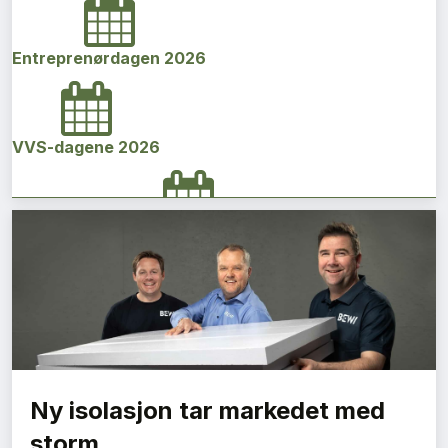
Entreprenørdagen 2026
VVS-dagene 2026
Norges bygg- og eiendomskonferanse 2026
Vi Bygger Vestland 2026
Ny isolasjon tar markedet med
Byggenæringens Klimakonferanse 2026
storm