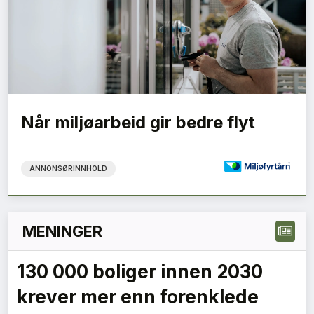
Når miljøarbeid gir bedre flyt
ANNONSØRINNHOLD
MENINGER
Karbon er karbon – også når
det lagres i bygg