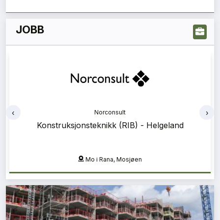
JOBB
‹
›
Norconsult
Prosjektadministrasjon (PA) - Helgeland
Mo i Rana, Mosjøen