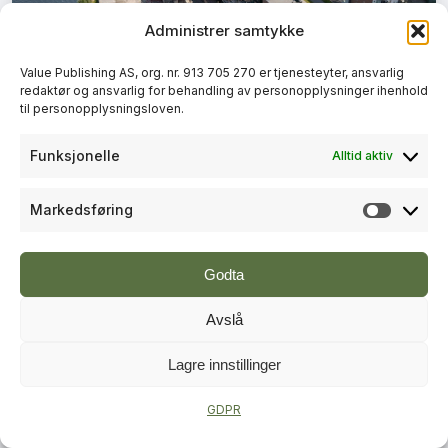
Administrer samtykke
+
PLUSS
Value Publishing AS, org. nr. 913 705 270 er tjenesteyter, ansvarlig
redaktør og ansvarlig for behandling av personopplysninger ihenhold
BYUTVIKLING
til personopplysningsloven.
Lokal vinner fra Skien og
Funksjonelle
Alltid aktiv
Porsgrunn i Norges beste bygrep
Markedsføring
Markeds
Godta
Avslå
Lagre innstillinger
+
PLUSS
GDPR