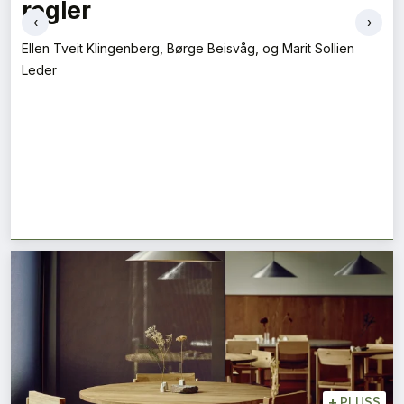
Conrad Lehne Drangsland
‹
›
Konsernsjef
+
PLUSS