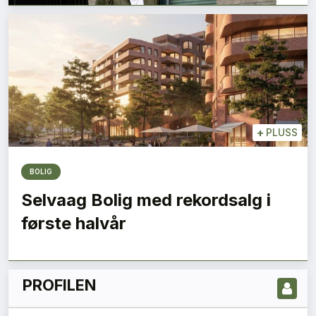
+
PLUSS
BOLIG
LES NYESTE UTGIVELSE HER
Selvaag Bolig med rekordsalg i
første halvår
PROFILEN