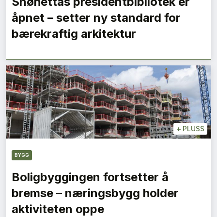
Snøhettas presidentbibliotek er
åpnet – setter ny standard for
bærekraftig arkitektur
+
PLUSS
BYGG
Boligbyggingen fortsetter å
bremse – næringsbygg holder
aktiviteten oppe