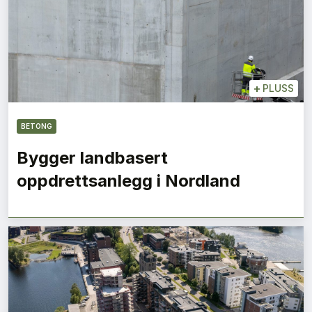
+
PLUSS
BETONG
Bygger landbasert
oppdrettsanlegg i Nordland