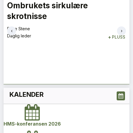
Vi må være optimistiske
Magnus Gåseby
Avdelingsleder
+
PLUSS
‹
›
KALENDER
HMS-konferansen 2026