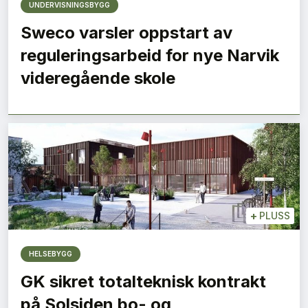
UNDERVISNINGSBYGG
Sweco varsler oppstart av
reguleringsarbeid for nye Narvik
videregående skole
+
PLUSS
HELSEBYGG
GK sikret totalteknisk kontrakt
på Solsiden bo- og