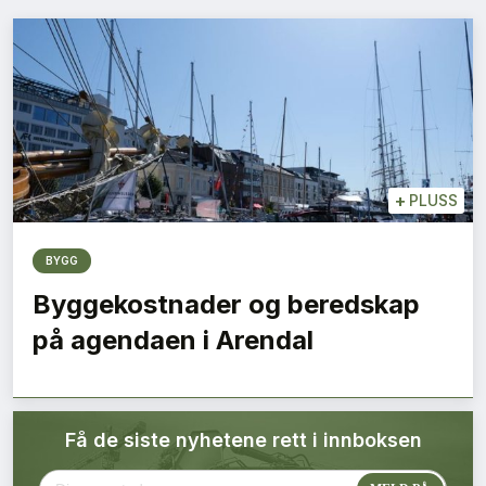
Bærekraft
Digitalisering
Eiendom
Øvrige
+
PLUSS
Tips redaksjonen
BYGG
Byggekostnader og beredskap
Annonsering
på agendaen i Arendal
Abonnere magasin
Få de siste nyhetene rett i innboksen
Abonnement Pluss