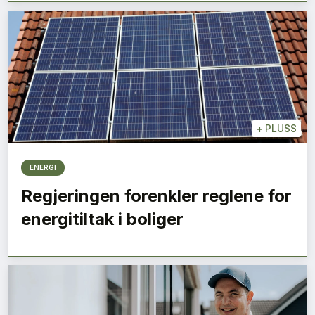
+
PLUSS
ENERGI
SE BLADARKIV
Regjeringen forenkler reglene for
energitiltak i boliger