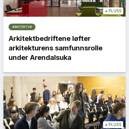
+
PLUSS
ARKITEKTUR
Arkitektbedriftene løfter
arkitekturens samfunnsrolle
under Arendalsuka
+
PLUSS