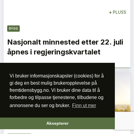
+
PLUSS
BYGG
Nasjonalt minnested etter 22. juli
åpnes i regjeringskvartalet
Vi bruker informasjonskapsler (cookies) for å
gi deg en best mulig brukeropplevelse på
fremtidensbygg.no. Vi bruker dine data til å
forbedre og tilpasse tjenestene, tilbudene og
annonsene du ser og bruker.
Finn ut mer
+
PLUSS
Aksepterer