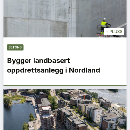
+
PLUSS
BETONG
Bygger landbasert
oppdrettsanlegg i Nordland