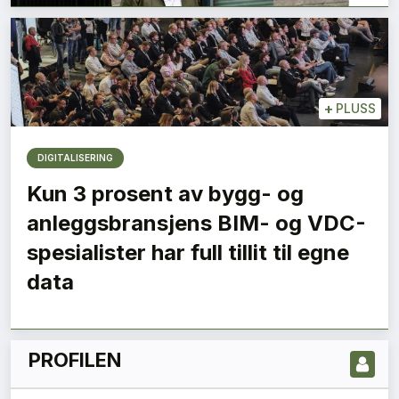
+
PLUSS
DIGITALISERING
Kun 3 prosent av bygg- og
anleggsbransjens BIM- og VDC-
LES NYESTE UTGIVELSE HER
spesialister har full tillit til egne
data
PROFILEN
1
2
3
Neste »