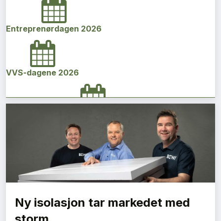
Entreprenørdagen 2026
VVS-dagene 2026
Norges bygg- og eiendomskonferanse 2026
Vi Bygger Vestland 2026
Ny isolasjon tar markedet med
Byggenæringens Klimakonferanse 2026
storm