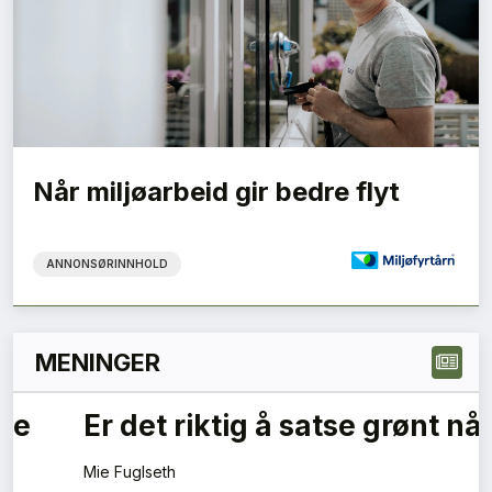
Når miljøarbeid gir bedre flyt
ANNONSØRINNHOLD
MENINGER
1
2
3
Neste »