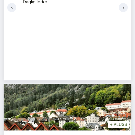
‹
›
+
PLUSS