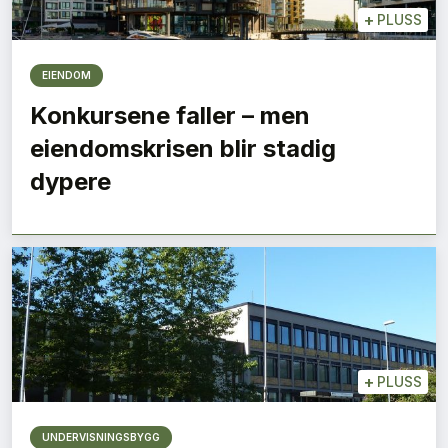
+
PLUSS
EIENDOM
Konkursene faller – men
eiendomskrisen blir stadig
dypere
+
PLUSS
UNDERVISNINGSBYGG