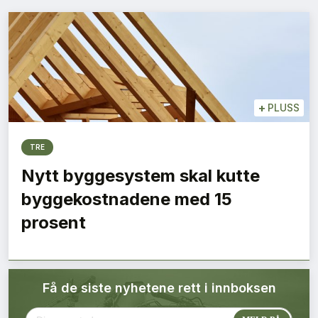
Bærekraft
Digitalisering
Eiendom
+
PLUSS
Øvrige
TRE
Tips redaksjonen
Nytt byggesystem skal kutte
byggekostnadene med 15
Annonsering
prosent
Abonnere magasin
Få de siste nyhetene rett i innboksen
Abonnement Pluss