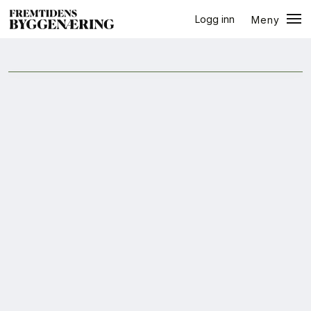
Logg inn
Meny
halvår
Lukk
Jobb
+
PLUSS
Eventer
Prosjekter
Bygg-guiden
Logg inn
Bygg
Arkitektur