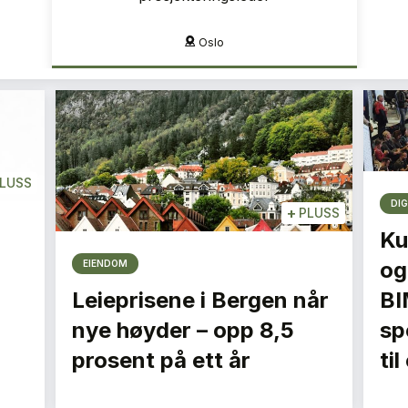
Oslo
LUSS
DIG
+
PLUSS
Ku
og
EIENDOM
Leieprisene i Bergen når
BI
nye høyder – opp 8,5
spe
prosent på ett år
ti