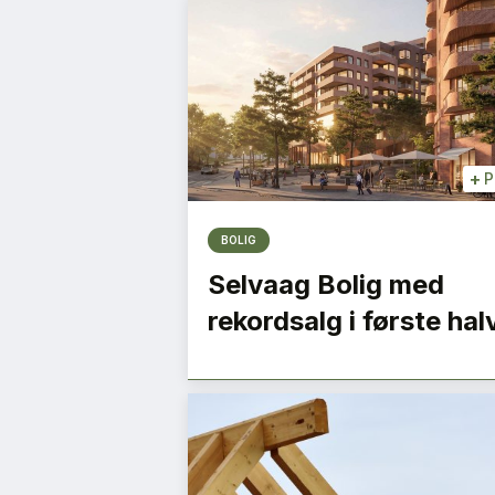
+
P
BOLIG
Selvaag Bolig med
rekordsalg i første hal
en som ble
Vi må jobbe samme