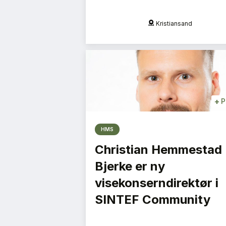
tiansand
Oslo
+
P
HMS
Christian Hemmestad
Bjerke er ny
visekonserndirektør i
SINTEF Community