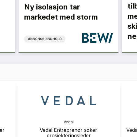
ti
Ny isolasjon tar
me
markedet med storm
sk
ne
ANNONSØRINNHOLD
ranse
Vedal
 2026
Vedal Entreprenør søker prosjektleder
Ve