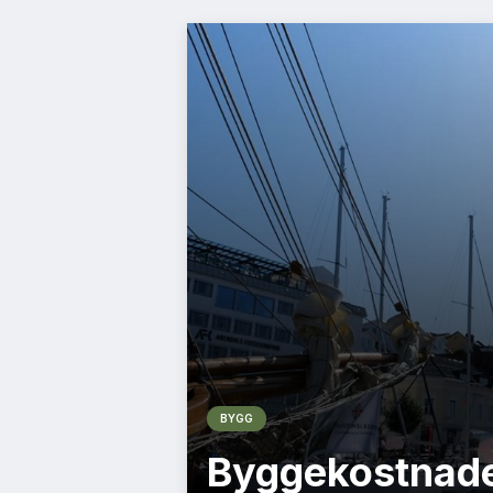
BYGG
Byggekostnade