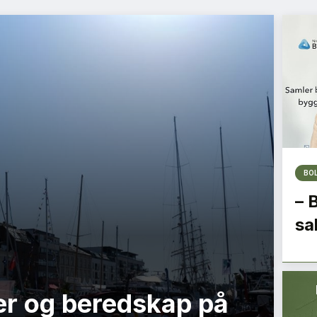
BO
– 
sa
r og beredskap på