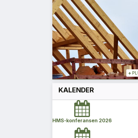
akken
Espen Schulze
Leder
+
+
PLUSS
+
PL
KALENDER
HMS-konferansen 2026