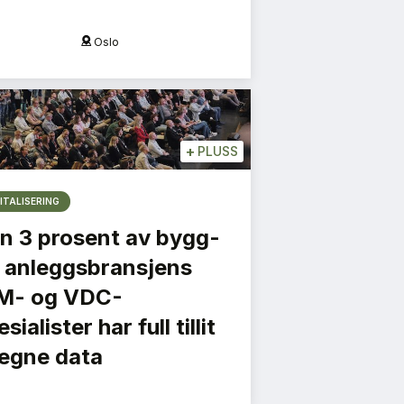
Oslo
O
+
PLUSS
ITALISERING
n 3 prosent av bygg-
 anleggsbransjens
M- og VDC-
sialister har full tillit
l egne data