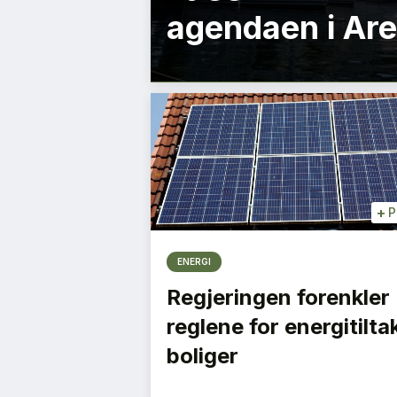
agendaen i Ar
+
P
ENERGI
Regjeringen forenkler
reglene for energitiltak
boliger