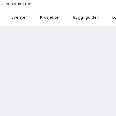
 & INFRASTRUKTUR
Eventer
Prosjekter
Bygg-guiden
L
ips redaksjonen
nnonsering
bonnere magasin
bonnement Pluss
ontakt oss
ogin