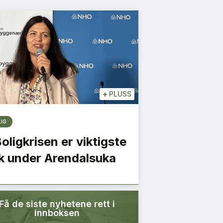
+
PLUSS
LIG
Boligkrisen er viktigste
k under Arendalsuka
Få de siste nyhetene rett i
innboksen