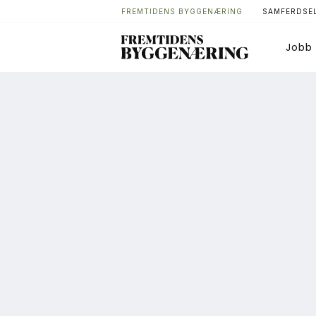
FREMTIDENS BYGGENÆRING
SAMFERDSEL
Jobb
Bygg
T
Arkitektur
A
Bærekraft
A
Digitalisering
A
Eiendom
K
Øvrige
L