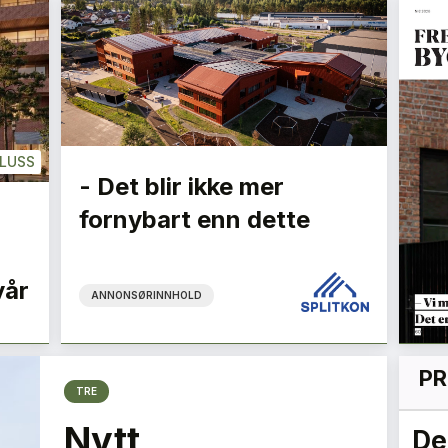
LUSS
- Det blir ikke mer
fornybart enn dette
vår
ANNONSØRINNHOLD
PR
TRE
Nytt
n
Det er nå vi kan gjøre
Gr