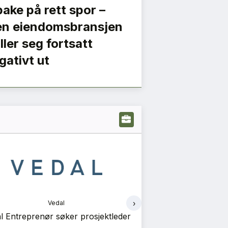
lbake på rett spor –
n eiendomsbransjen
iller seg fortsatt
gativt ut
›
Vedal
Ve
dal Prosjekt søker prosjektleder
Vedal Prosjekt
prosje