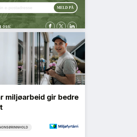
g oss:
r miljøarbeid gir bedre
t
NONSØRINNHOLD