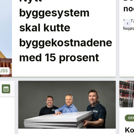
noe med det
fo
LE
byggesystem
PLUSS
Siv Tallang-Vold
Chris
‹
skal kutte
Miljøsjef
Rekru
+
PLUSS
byggekostnadene
med 15 prosent
USS
EI
Ko