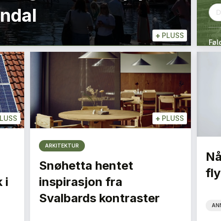
endal
+
PLUSS
Føl
+
LUSS
PLUSS
ARKITEKTUR
Nå
Snøhetta hentet
fly
 i
inspirasjon fra
Svalbards kontraster
AN