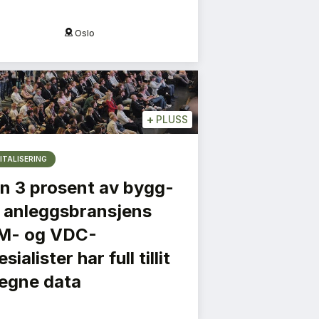
Kristiansand
O
+
PLUSS
ITALISERING
n 3 prosent av bygg-
 anleggsbransjens
M- og VDC-
sialister har full tillit
l egne data