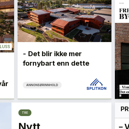
LUSS
- Det blir ikke mer
fornybart enn dette
vår
ANNONSØRINNHOLD
PR
TRE
Nytt
– Vi må bygge ned
Fl