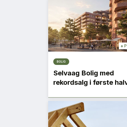
+
P
BOLIG
Selvaag Bolig med
rekordsalg i første hal
 sirkulære
Vi må være