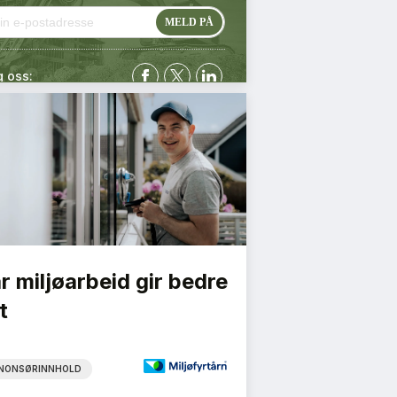
g oss:
r miljøarbeid gir bedre
t
NONSØRINNHOLD