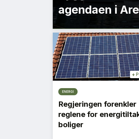
agendaen i Ar
+
P
ENERGI
Regjeringen forenkler
reglene for energitiltak
boliger