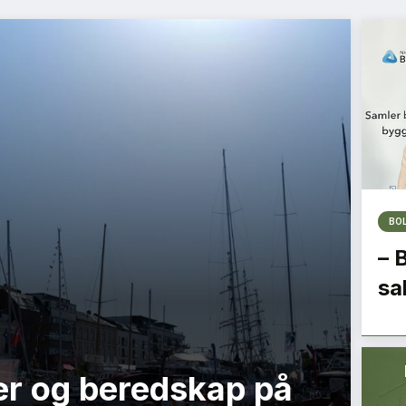
BO
– 
sa
r og beredskap på