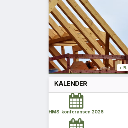
optimistiske
Magnus Gåseby
Avdelingsleder
+
+
PLUSS
+
PL
KALENDER
HMS-konferansen 2026