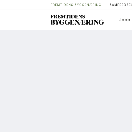
FREMTIDENS BYGGENÆRING
SAMFERDSEL
Jobb
Bygg
T
Arkitektur
A
Bærekraft
A
Digitalisering
A
Eiendom
K
Øvrige
L