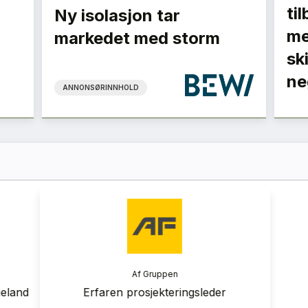
ti
Ny isolasjon tar
me
markedet med storm
sk
ne
ANNONSØRINNHOLD
ranse
Af Gruppen
 2026
Bærekraftsrådgiver
E