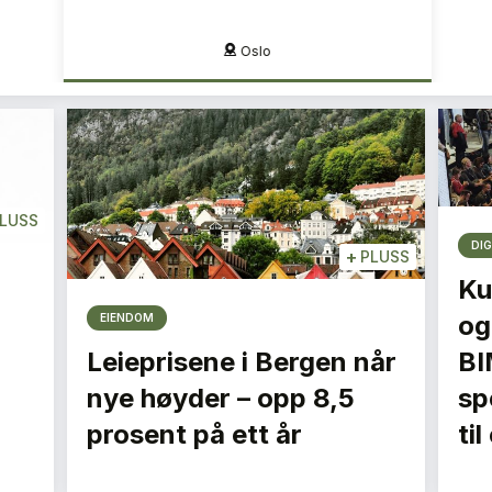
Oslo
LUSS
DIG
+
PLUSS
Ku
og
EIENDOM
Leieprisene i Bergen når
BI
nye høyder – opp 8,5
spe
prosent på ett år
ti