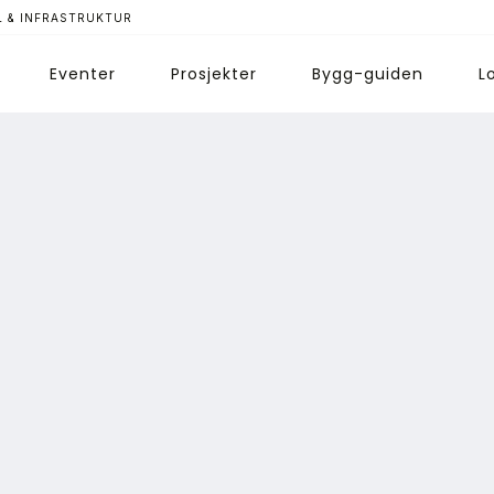
 & INFRASTRUKTUR
Eventer
Prosjekter
Bygg-guiden
L
ips redaksjonen
nnonsering
bonnere magasin
bonnement Pluss
ontakt oss
ogin