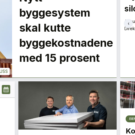
siloene
be
LE
byggesystem
Aslaug Koksvik
Tore 
‹
skal kutte
Direktør
Direk
+
PLUSS
PLUSS
byggekostnadene
med 15 prosent
USS
EI
Ko