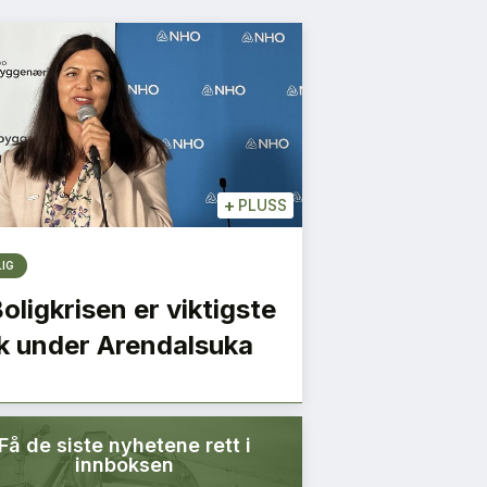
+
PLUSS
LIG
Boligkrisen er viktigste
k under Arendalsuka
Få de siste nyhetene rett i
innboksen