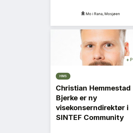
na, Mosjøen
Oslo
+
P
HMS
Christian Hemmestad
Bjerke er ny
visekonserndirektør i
SINTEF Community