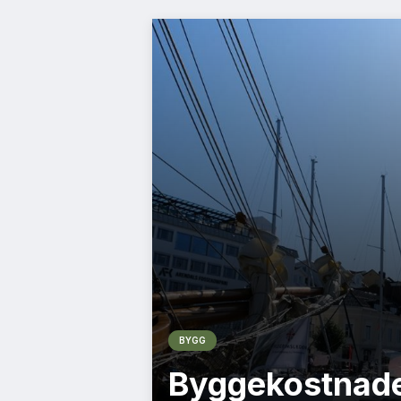
BYGG
Byggekostnade