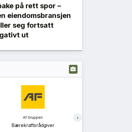
lbake på rett spor –
n eiendomsbransjen
iller seg fortsatt
gativt ut
›
Rambøll
Ve
nergi og bygningsfysikkrådgiver
Vedal Entre
prosjekte