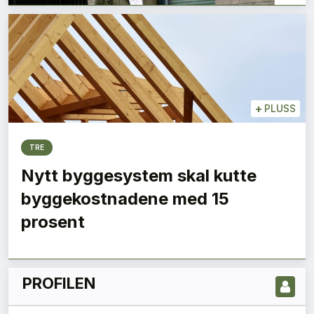
+
PLUSS
TRE
Nytt byggesystem skal kutte
LES NYESTE UTGIVELSE HER
byggekostnadene med 15
prosent
PROFILEN