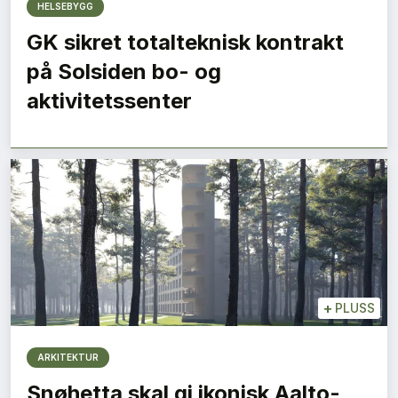
HELSEBYGG
GK sikret totalteknisk kontrakt
på Solsiden bo- og
aktivitetssenter
+
PLUSS
ARKITEKTUR
Snøhetta skal gi ikonisk Aalto-