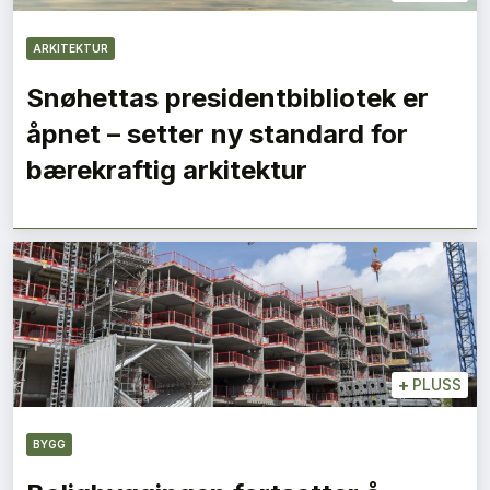
ARKITEKTUR
Snøhettas presidentbibliotek er
åpnet – setter ny standard for
bærekraftig arkitektur
+
PLUSS
BYGG