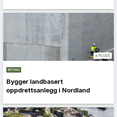
+
PLUSS
BETONG
Bygger landbasert
oppdrettsanlegg i Nordland