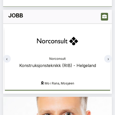
JOBB
‹
›
Norconsult
Prosjektadministrasjon (PA) - Helgeland
Mo i Rana, Mosjøen