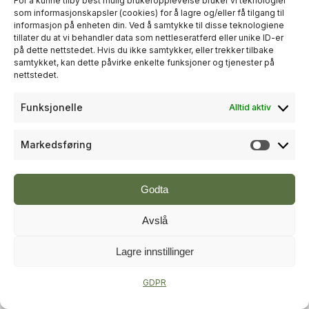
For å kunne tilby best mulig brukeropplevelse bruker vi teknologier
som informasjonskapsler (cookies) for å lagre og/eller få tilgang til
informasjon på enheten din. Ved å samtykke til disse teknologiene
+
PLUSS
tillater du at vi behandler data som nettleseratferd eller unike ID-er
på dette nettstedet. Hvis du ikke samtykker, eller trekker tilbake
samtykket, kan dette påvirke enkelte funksjoner og tjenester på
RÅDGIVNING
nettstedet.
Sweco økte omsetningen til over
Funksjonelle
Alltid aktiv
én milliard kroner i andre kvartal
Markedsføring
Markeds
Godta
Avslå
Lagre innstillinger
+
PLUSS
GDPR