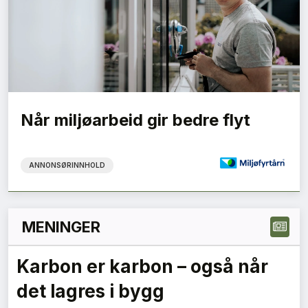
Når miljøarbeid gir bedre flyt
ANNONSØRINNHOLD
MENINGER
Hvor skal du bo når du blir
gammel?