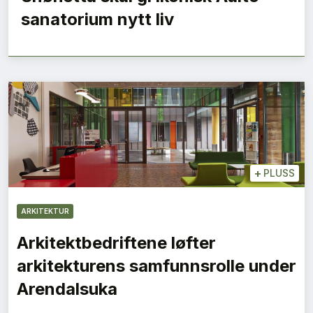
sanatorium nytt liv
+
PLUSS
ARKITEKTUR
Arkitektbedriftene løfter
arkitekturens samfunnsrolle under
Arendalsuka