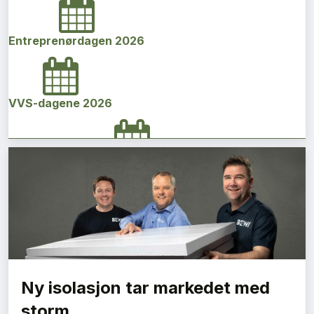
Entreprenørdagen 2026
VVS-dagene 2026
Norges bygg- og eiendomskonferanse 2026
Vi Bygger Vestland 2026
Ny isolasjon tar markedet med
Byggenæringens Klimakonferanse 2026
storm