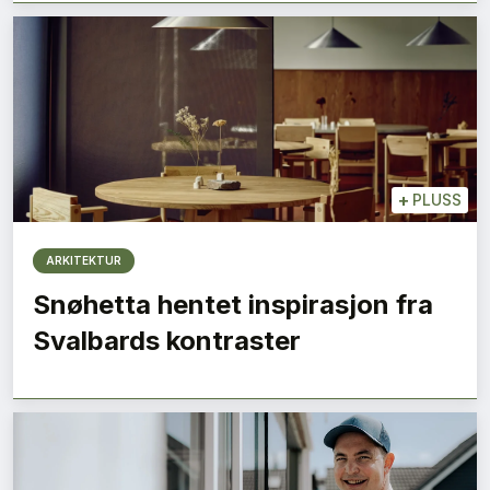
+
PLUSS
ARKITEKTUR
SE BLADARKIV
Snøhetta hentet inspirasjon fra
Svalbards kontraster