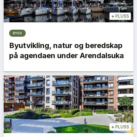
+
PLUSS
BYGG
Byutvikling, natur og beredskap
på agendaen under Arendalsuka
+
PLUSS