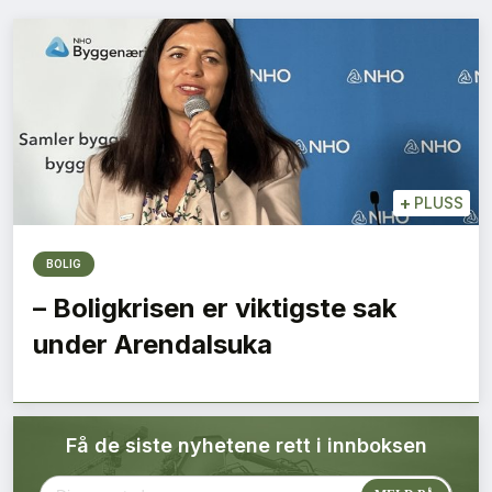
Bærekraft
Digitalisering
Eiendom
Øvrige
+
PLUSS
Tips redaksjonen
BOLIG
– Boligkrisen er viktigste sak
Annonsering
under Arendalsuka
Abonnere magasin
Få de siste nyhetene rett i innboksen
Abonnement Pluss