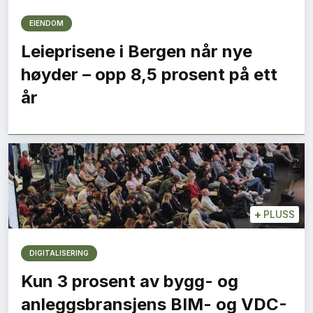
EIENDOM
Leieprisene i Bergen når nye
høyder – opp 8,5 prosent på ett
år
+
PLUSS
DIGITALISERING
Kun 3 prosent av bygg- og
anleggsbransjens BIM- og VDC-