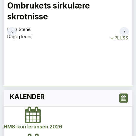
Vi må være optimistiske
Magnus Gåseby
Avdelingsleder
+
PLUSS
‹
›
KALENDER
HMS-konferansen 2026