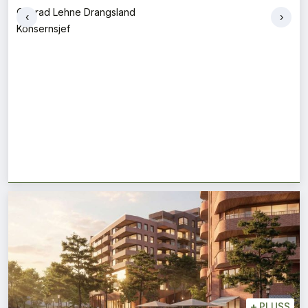
Per-Arne Horne
‹
›
Direktør
+
PLUSS