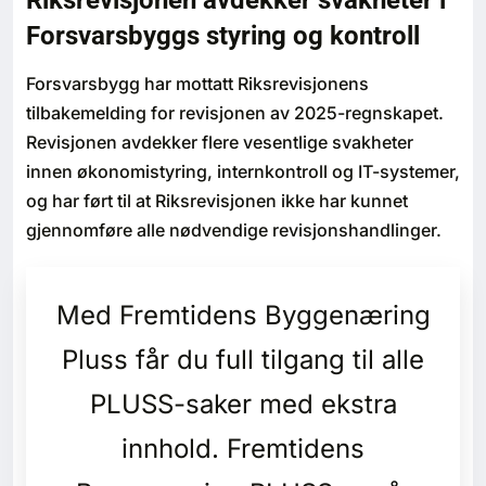
Riksrevisjonen avdekker svakheter i
Bærekraft
Forsvarsbyggs styring og kontroll
Digitalisering
Forsvarsbygg har mottatt Riksrevisjonens
tilbakemelding for revisjonen av 2025-regnskapet.
Eiendom
Revisjonen avdekker flere vesentlige svakheter
innen økonomistyring, internkontroll og IT-systemer,
Øvrige
og har ført til at Riksrevisjonen ikke har kunnet
gjennomføre alle nødvendige revisjonshandlinger.
Tips redaksjonen
Med Fremtidens Byggenæring
Annonsering
Pluss får du full tilgang til alle
Abonnere magasin
PLUSS-saker med ekstra
Abonnement Pluss
innhold. Fremtidens