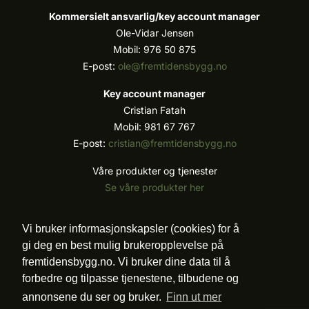
Kommersielt ansvarlig/k
ey account manager
Ole-Vidar Jensen
Mobil: 976 50 875
E-post:
ole@fremtidensbygg.no
Key account manager
Cristian Fatah
Mobil: 981 67 767
E-post:
cristian@fremtidensbygg.no
Våre produkter og tjenester
Se våre produkter her
Følg oss:
Vi bruker informasjonskapsler (cookies) for å
gi deg en best mulig brukeropplevelse på
fremtidensbygg.no. Vi bruker dine data til å
forbedre og tilpasse tjenestene, tilbudene og
Vi arbeider etter Vær Varsom-plakatens regler for
annonsene du ser og bruker.
Finn ut mer
god presseskikk.