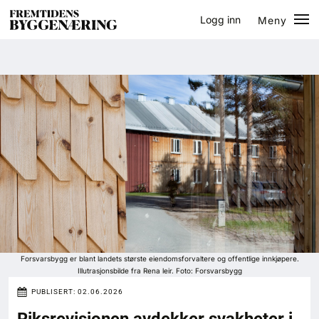
Logg inn
Meny
Lukk
Jobb
Eventer
Prosjekter
Bygg-guiden
Logg inn
Bygg
Forsvarsbygg er blant landets største eiendomsforvaltere og offentlige innkjøpere.
Illutrasjonsbilde fra Rena leir. Foto: Forsvarsbygg
Arkitektur
PUBLISERT:
02.06.2026