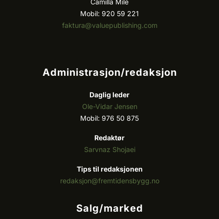
Camilla Mile
Mobil: 920 59 221
faktura@valuepublishing.com
Administrasjon/redaksjon
Daglig leder
Ole-Vidar Jensen
Mobil: 976 50 875
Redaktør
Sarvnaz Shojaei
Tips til redaksjonen
redaksjon@fremtidensbygg.no
Salg/marked