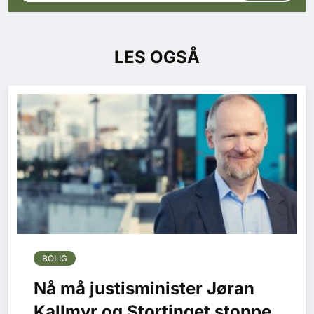
LES OGSÅ
BOLIG
Nå må justisminister Jøran
Kallmyr og Stortinget stoppe