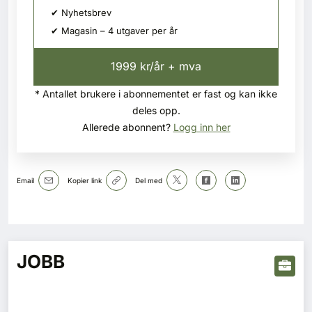
✔ Nyhetsbrev
✔ Magasin – 4 utgaver per år
1999 kr/år + mva
* Antallet brukere i abonnementet er fast og kan ikke
deles opp.
Allerede abonnent?
Logg inn her
Email
Kopier link
Del med
JOBB