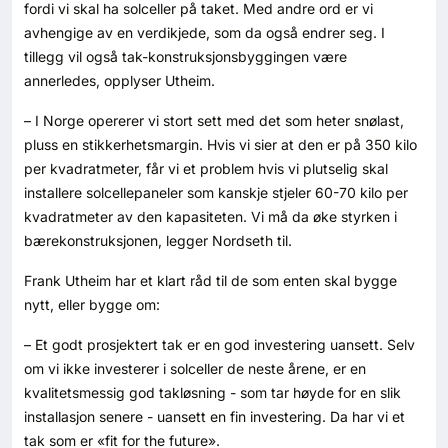
fordi vi skal ha solceller på taket. Med andre ord er vi
avhengige av en verdikjede, som da også endrer seg. I
tillegg vil også tak-konstruksjonsbyggingen være
annerledes, opplyser Utheim.
– I Norge opererer vi stort sett med det som heter snølast,
pluss en stikkerhetsmargin. Hvis vi sier at den er på 350 kilo
per kvadratmeter, får vi et problem hvis vi plutselig skal
installere solcellepaneler som kanskje stjeler 60-70 kilo per
kvadratmeter av den kapasiteten. Vi må da øke styrken i
bærekonstruksjonen, legger Nordseth til.
Frank Utheim har et klart råd til de som enten skal bygge
nytt, eller bygge om:
– Et godt prosjektert tak er en god investering uansett. Selv
om vi ikke investerer i solceller de neste årene, er en
kvalitetsmessig god takløsning - som tar høyde for en slik
installasjon senere - uansett en fin investering. Da har vi et
tak som er «fit for the future».