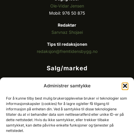
Ole-Vidar Jensen
Mobil: 976 50 875
Redaktør
Sarvnaz Shojaei
Tips til redaksjonen
redaksjon@fremtidensbygg.no
Salg/marked
Kommersielt ansvarlig/k
ey account manager
Administrer samtykke
Ole-Vidar Jensen
Mobil: 976 50 875
For å kunne tilby best mulig brukeropplevelse bruker vi teknologier som
E-post:
ole@fremtidensbygg.no
informasjonskapsler (cookies) for å lagre og/eller få tilgang til
informasjon på enheten din. Ved å samtykke til disse teknologiene
tillater du at vi behandler data som nettleseratferd eller unike ID-er på
Key account manager
dette nettstedet. Hvis du ikke samtykker, eller trekker tilbake
Cristian Fatah
samtykket, kan dette påvirke enkelte funksjoner og tjenester på
Mobil: 981 67 767
nettstedet.