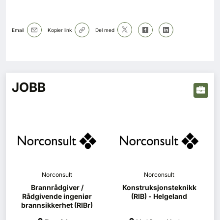
Email
Kopier link
Del med
JOBB
Norconsult
Norconsult
Brannrådgiver /
Konstruksjonsteknikk
Rådgivende ingeniør
(RIB) - Helgeland
brannsikkerhet (RIBr)