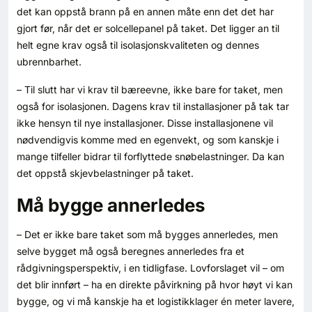
det kan oppstå brann på en annen måte enn det det har
gjort før, når det er solcellepanel på taket. Det ligger an til
helt egne krav også til isolasjonskvaliteten og dennes
ubrennbarhet.
– Til slutt har vi krav til bæreevne, ikke bare for taket, men
også for isolasjonen. Dagens krav til installasjoner på tak tar
ikke hensyn til nye installasjoner. Disse installasjonene vil
nødvendigvis komme med en egenvekt, og som kanskje i
mange tilfeller bidrar til forflyttede snøbelastninger. Da kan
det oppstå skjevbelastninger på taket.
Må bygge annerledes
– Det er ikke bare taket som må bygges annerledes, men
selve bygget må også beregnes annerledes fra et
rådgivningsperspektiv, i en tidligfase. Lovforslaget vil – om
det blir innført – ha en direkte påvirkning på hvor høyt vi kan
bygge, og vi må kanskje ha et logistikklager én meter lavere,