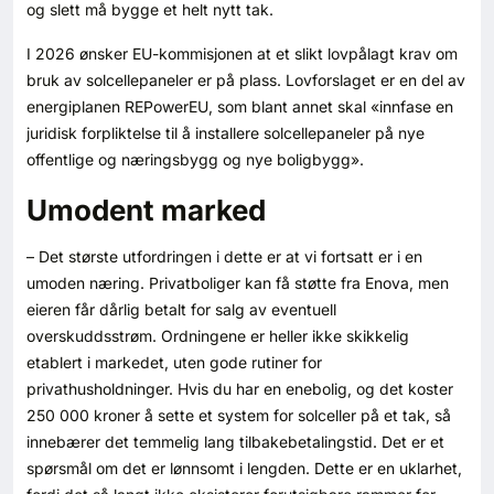
og slett må bygge et helt nytt tak.
Kontakt oss
I 2026 ønsker EU-kommisjonen at et slikt lovpålagt krav om
Login
bruk av solcellepaneler er på plass. Lovforslaget er en del av
energiplanen REPowerEU, som blant annet skal «innfase en
juridisk forpliktelse til å installere solcellepaneler på nye
offentlige og næringsbygg og nye boligbygg».
Umodent marked
– Det største utfordringen i dette er at vi fortsatt er i en
umoden næring. Privatboliger kan få støtte fra Enova, men
eieren får dårlig betalt for salg av eventuell
overskuddsstrøm. Ordningene er heller ikke skikkelig
etablert i markedet, uten gode rutiner for
privathusholdninger. Hvis du har en enebolig, og det koster
250 000 kroner å sette et system for solceller på et tak, så
innebærer det temmelig lang tilbakebetalingstid. Det er et
spørsmål om det er lønnsomt i lengden. Dette er en uklarhet,
SE BLADARKIV