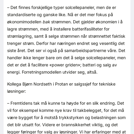
– Det finnes forskjellige typer solcellepaneler, men de er
standardiserte og ganske like. Nå er det mer fokus på
økonomimodellen
bak
strømmen. Det gjelder økonomien i å
lagre strømmen, med å installere batterifasiliteter for
strømlagring, samt å selge strømmen når strømnettet faktisk
trenger strøm. Derfor har næringen endret seg vesentlig det
siste året. Det ser vi også på samarbeidspartnerne våre. Det
handler ikke lenger bare om det å selge solcellepaneler, men
det er det å facilitere «power griden»; batteri og salg av
energi. Forretningsmodellen utvider seg, altså.
Kollega Bjørn Nordseth i Protan er salgssjef for tekniske
løsninger:
– Fremtidens tak må kunne ta høyde for en slik endring. Det
vil for eksempel komme nye krav til takbelegget, for det må
være bygget for å motstå trykkstyrken og belastningen som
det blir utsatt for. Videre er brannsikkerhet viktig, og det
legger føringer for valg av løsninger. Vi har erfaringer med at