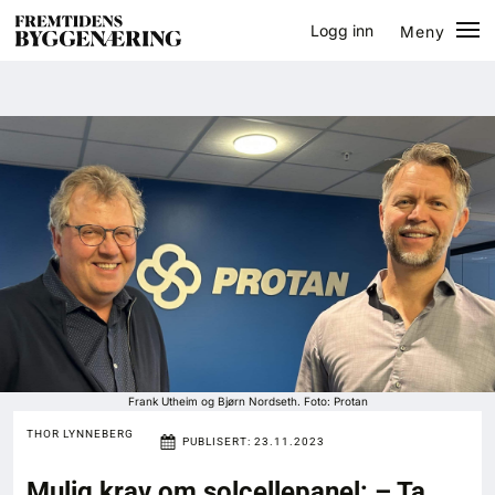
Logg inn
Meny
Lukk
Jobb
Eventer
Prosjekter
Bygg-guiden
Logg inn
Bygg
Frank Utheim og Bjørn Nordseth. Foto: Protan
THOR LYNNEBERG
PUBLISERT:
23.11.2023
Arkitektur
Mulig krav om solcellepanel: – Ta