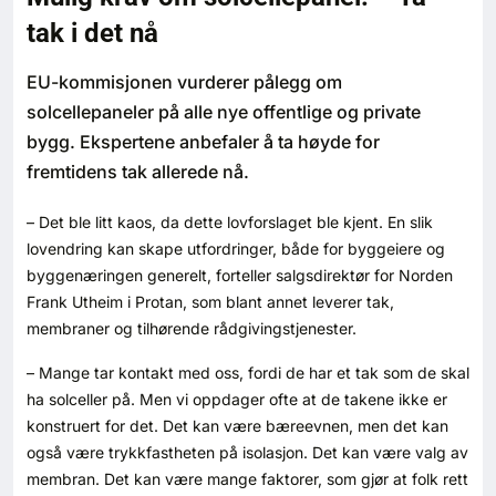
Bærekraft
tak i det nå
EU-kommisjonen vurderer pålegg om
Digitalisering
solcellepaneler på alle nye offentlige og private
bygg. Ekspertene anbefaler å ta høyde for
Eiendom
fremtidens tak allerede nå.
Øvrige
– Det ble litt kaos, da dette lovforslaget ble kjent. En slik
lovendring kan skape utfordringer, både for byggeiere og
Tips redaksjonen
byggenæringen generelt, forteller salgsdirektør for Norden
Frank Utheim i Protan, som blant annet leverer tak,
Annonsering
membraner og tilhørende rådgivingstjenester.
– Mange tar kontakt med oss, fordi de har et tak som de skal
Abonnere magasin
ha solceller på. Men vi oppdager ofte at de takene ikke er
konstruert for det. Det kan være bæreevnen, men det kan
Abonnement Pluss
også være trykkfastheten på isolasjon. Det kan være valg av
membran. Det kan være mange faktorer, som gjør at folk rett