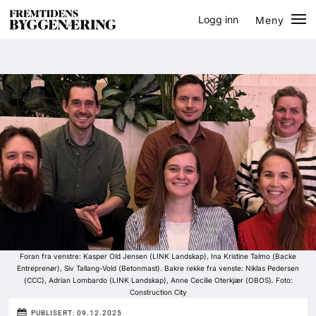
Logg inn
Meny
Lukk
Jobb
Eventer
Prosjekter
Bygg-guiden
Logg inn
Bygg
Foran fra venstre: Kasper Old Jensen (LINK Landskap), Ina Kristine Talmo (Backe
Entreprenør), Siv Tallang-Vold (Betonmast). Bakre rekke fra venste: Niklas Pedersen
(CCC), Adrian Lombardo (LINK Landskap), Anne Cecilie Oterkjær (OBOS). Foto:
Arkitektur
Construction City
PUBLISERT:
09.12.2025