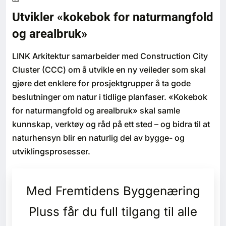
Bærekraft
Utvikler «kokebok for naturmangfold
og arealbruk»
Digitalisering
LINK Arkitektur samarbeider med Construction City
Eiendom
Cluster (CCC) om å utvikle en ny veileder som skal
gjøre det enklere for prosjektgrupper å ta gode
Øvrige
beslutninger om natur i tidlige planfaser. «Kokebok
for naturmangfold og arealbruk» skal samle
Tips redaksjonen
kunnskap, verktøy og råd på ett sted – og bidra til at
naturhensyn blir en naturlig del av bygge- og
Annonsering
utviklingsprosesser.
Abonnere magasin
Med Fremtidens Byggenæring
Abonnement Pluss
Pluss får du full tilgang til alle