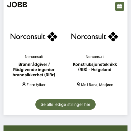
JOBB
Norconsult
Norconsult
Brannrådgiver /
Konstruksjonsteknikk
Rådgivende ingeniør
(RIB) - Helgeland
brannsikkerhet (RIBr)
Flere fylker
Mo i Rana, Mosjøen
Se alle ledige stillinger her