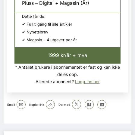
Pluss – Digital + Magasin (År)
Dette får du:
✔ Full tilgang til alle artikler
✔ Nyhetsbrev
✔ Magasin – 4 utgaver per år
1999 kr/år + mva
* Antallet brukere i abonnementet er fast og kan ikke
deles opp.
Allerede abonnent?
Logg inn her
Email
Kopier link
Del med