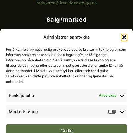
redaksjon@fremtidensbygg.no
Salg/marked
Kommersielt ansvarlig/k
ey account manager
Administrer samtykke
Ole-Vidar Jensen
Mobil: 976 50 875
For å kunne tilby best mulig brukeropplevelse bruker vi teknologier som
E-post:
ole@fremtidensbygg.no
informasjonskapsler (cookies) for å lagre og/eller få tilgang til
informasjon på enheten din. Ved å samtykke til disse teknologiene
tillater du at vi behandler data som nettleseratferd eller unike ID-er på
Key account manager
dette nettstedet. Hvis du ikke samtykker, eller trekker tilbake
Cristian Fatah
samtykket, kan dette påvirke enkelte funksjoner og tjenester på
Mobil: 981 67 767
nettstedet.
E-post:
cristian@fremtidensbygg.no
Funksjonelle
Alltid aktiv
Våre produkter og tjenester
Se våre produkter her
Markedsføring
Markeds
Følg oss:
Godta