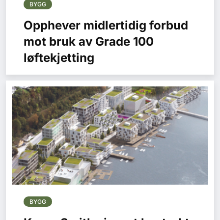
BYGG
Opphever midlertidig forbud
mot bruk av Grade 100
løftekjetting
BYGG