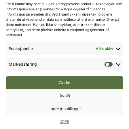
Mobil: 976 50 875
For å kunne tilby best mulig brukeropplevelse bruker vi teknologier som
E-post:
ole@fremtidensbygg.no
informasjonskapsler (cookies) for å lagre og/eller få tilgang til
informasjon på enheten din. Ved å samtykke til disse teknologiene
tillater du at vi behandler data som nettleseratferd eller unike ID-er på
Key account manager
dette nettstedet. Hvis du ikke samtykker, eller trekker tilbake
Cristian Fatah
samtykket, kan dette påvirke enkelte funksjoner og tjenester på
Mobil: 981 67 767
nettstedet.
E-post:
cristian@fremtidensbygg.no
Funksjonelle
Alltid aktiv
Våre produkter og tjenester
Se våre produkter her
Markedsføring
Markeds
Følg oss:
Godta
Avslå
Vi arbeider etter Vær Varsom-plakatens regler for
Lagre innstillinger
god presseskikk.
©2007 - 2026 Value Publishing AS. All Rights
Reserved.
GDPR