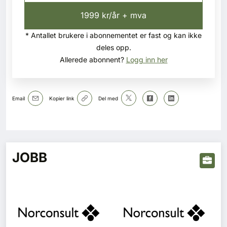
1999 kr/år + mva
* Antallet brukere i abonnementet er fast og kan ikke
deles opp.
Allerede abonnent?
Logg inn her
Email
Kopier link
Del med
JOBB