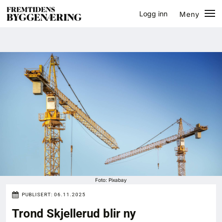
Logg inn
Meny
Lukk
Jobb
Eventer
Prosjekter
Bygg-guiden
Logg inn
Bygg
Foto: Pixabay
PUBLISERT:
06.11.2025
Arkitektur
Trond Skjellerud blir ny