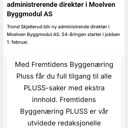
administrerende direktør i Moelven
Bærekraft
Byggmodul AS
Digitalisering
Trond Skjellerud blir ny administrende direktør i
Moelven Byggmodul AS. 54-åringen starter i jobben
Eiendom
1. februar.
Øvrige
Med Fremtidens Byggenæring
Tips redaksjonen
Pluss får du full tilgang til alle
Annonsering
PLUSS-saker med ekstra
innhold. Fremtidens
Abonnere magasin
Byggenæring PLUSS er vår
Abonnement Pluss
utvidede redaksjonelle