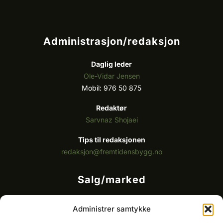
Administrasjon/redaksjon
Daglig leder
Ole-Vidar Jensen
Mobil: 976 50 875
Redaktør
Sarvnaz Shojaei
Tips til redaksjonen
redaksjon@fremtidensbygg.no
Salg/marked
Kommersielt ansvarlig/k
ey account manager
Administrer samtykke
Ole-Vidar Jensen