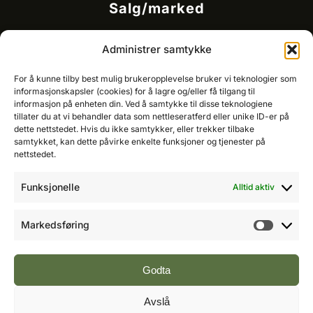
Salg/marked
Kommersielt ansvarlig/k
ey account manager
Administrer samtykke
Ole-Vidar Jensen
Mobil: 976 50 875
For å kunne tilby best mulig brukeropplevelse bruker vi teknologier som
E-post:
ole@fremtidensbygg.no
informasjonskapsler (cookies) for å lagre og/eller få tilgang til
informasjon på enheten din. Ved å samtykke til disse teknologiene
tillater du at vi behandler data som nettleseratferd eller unike ID-er på
Key account manager
dette nettstedet. Hvis du ikke samtykker, eller trekker tilbake
Cristian Fatah
samtykket, kan dette påvirke enkelte funksjoner og tjenester på
Mobil: 981 67 767
nettstedet.
E-post:
cristian@fremtidensbygg.no
Funksjonelle
Alltid aktiv
Våre produkter og tjenester
Se våre produkter her
Markedsføring
Markeds
Følg oss:
Godta
Avslå