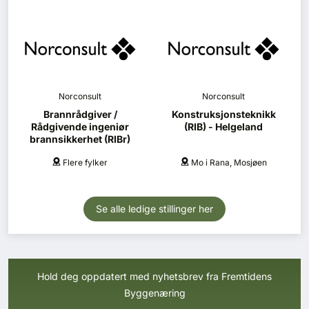
Norconsult
Norconsult
Brannrådgiver /
Konstruksjonsteknikk
Rådgivende ingeniør
(RIB) - Helgeland
brannsikkerhet (RIBr)
Flere fylker
Mo i Rana, Mosjøen
Se alle ledige stillinger her
Hold deg oppdatert med nyhetsbrev fra Fremtidens
Byggenæring