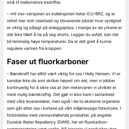
små til mellomstore bedrifter.
– «Hi vis»-versjonen av kolleksjonen heter ICU-BRZ, og er
rettet mer mot veiarbeid og tilsvarende jobber hvor synlighet
er viktig og pålagt på anleggsplass. I mange av de yrkene er
det ikke tillatt å ha på seg shorts. Legger du asfalt, kan det
bli temmelig høye temperaturer. Da er det greit å kunne
regulere varmen fra kroppen.
Faser ut fluorkarboner
– Bærekraft har alltid vært viktig for oss i Helly Hansen. Vi er
kanskje ikke de som skriker høyest om det, men vi jobber
kontinuerlig for å sikre oss at den metervaren vi utvikler er
mest mulig bærekraftig. Det gjør vi ikke bare i samarbeid
med våre leverandører, men også i de to eksterne organene
som går etter oss i kortene på vårt miljømessige fotavtrykk. I
forbindelse med vannavstøtende produkter, på engelsk
Durable Water Repellancy (DWR), har en fluorkarbon-
sammensetning vært vanlig. Nå lanserer vi produkter uten