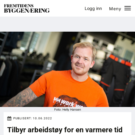
Logg inn
Meny
Lukk
Jobb
Eventer
Prosjekter
Bygg-guiden
Logg inn
Bygg
Foto: Helly Hansen
PUBLISERT:
10.06.2022
Arkitektur
Tilbyr arbeidstøy for en varmere tid