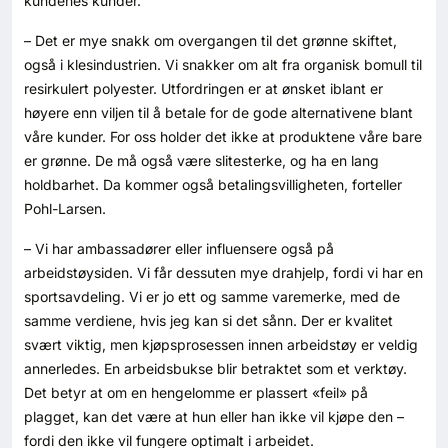
kundenes kunder.
– Det er mye snakk om overgangen til det grønne skiftet,
også i klesindustrien. Vi snakker om alt fra organisk bomull til
resirkulert polyester. Utfordringen er at ønsket iblant er
høyere enn viljen til å betale for de gode alternativene blant
våre kunder. For oss holder det ikke at produktene våre bare
er grønne. De må også være slitesterke, og ha en lang
holdbarhet. Da kommer også betalingsvilligheten, forteller
Pohl-Larsen.
– Vi har ambassadører eller influensere også på
arbeidstøysiden. Vi får dessuten mye drahjelp, fordi vi har en
sportsavdeling. Vi er jo ett og samme varemerke, med de
samme verdiene, hvis jeg kan si det sånn. Der er kvalitet
svært viktig, men kjøpsprosessen innen arbeidstøy er veldig
annerledes. En arbeidsbukse blir betraktet som et verktøy.
Det betyr at om en hengelomme er plassert «feil» på
plagget, kan det være at hun eller han ikke vil kjøpe den –
fordi den ikke vil fungere optimalt i arbeidet.