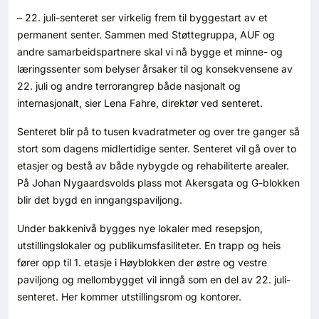
Kontakt oss
– 22. juli-senteret ser virkelig frem til byggestart av et
permanent senter. Sammen med Støttegruppa, AUF og
Login
andre samarbeidspartnere skal vi nå bygge et minne- og
læringssenter som belyser årsaker til og konsekvensene av
22. juli og andre terrorangrep både nasjonalt og
internasjonalt, sier Lena Fahre, direktør ved senteret.
Senteret blir på to tusen kvadratmeter og over tre ganger så
stort som dagens midlertidige senter. Senteret vil gå over to
etasjer og bestå av både nybygde og rehabiliterte arealer.
På Johan Nygaardsvolds plass mot Akersgata og G-blokken
blir det bygd en inngangspaviljong.
Under bakkenivå bygges nye lokaler med resepsjon,
utstillingslokaler og publikumsfasiliteter. En trapp og heis
fører opp til 1. etasje i Høyblokken der østre og vestre
paviljong og mellombygget vil inngå som en del av 22. juli-
senteret. Her kommer utstillingsrom og kontorer.
SE BLADARKIV