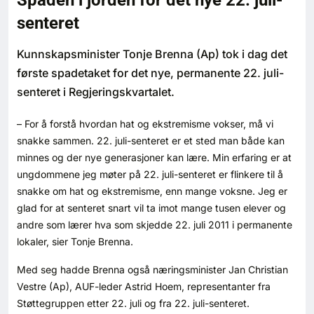
Spaden i jorden for det nye 22. juli-
Bærekraft
senteret
Digitalisering
Kunnskapsminister Tonje Brenna (Ap) tok i dag det
første spadetaket for det nye, permanente 22. juli-
Eiendom
senteret i Regjeringskvartalet.
– For å forstå hvordan hat og ekstremisme vokser, må vi
Øvrige
snakke sammen. 22. juli-senteret er et sted man både kan
minnes og der nye generasjoner kan lære. Min erfaring er at
Tips redaksjonen
ungdommene jeg møter på 22. juli-senteret er flinkere til å
snakke om hat og ekstremisme, enn mange voksne. Jeg er
Annonsering
glad for at senteret snart vil ta imot mange tusen elever og
andre som lærer hva som skjedde 22. juli 2011 i permanente
lokaler, sier Tonje Brenna.
Abonnere magasin
Med seg hadde Brenna også næringsminister Jan Christian
Abonnement Pluss
Vestre (Ap), AUF-leder Astrid Hoem, representanter fra
Støttegruppen etter 22. juli og fra 22. juli-senteret.