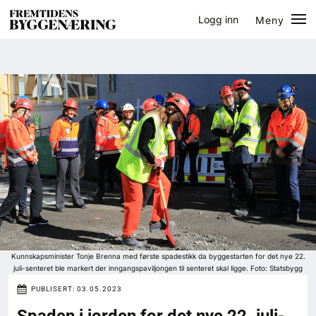
Logg inn
Meny
Lukk
Jobb
Eventer
Prosjekter
Bygg-guiden
Logg inn
Bygg
Kunnskapsminister Tonje Brenna med første spadestikk da byggestarten for det nye 22.
juli-senteret ble markert der inngangspaviljongen til senteret skal ligge. Foto: Statsbygg
Arkitektur
PUBLISERT:
03.05.2023