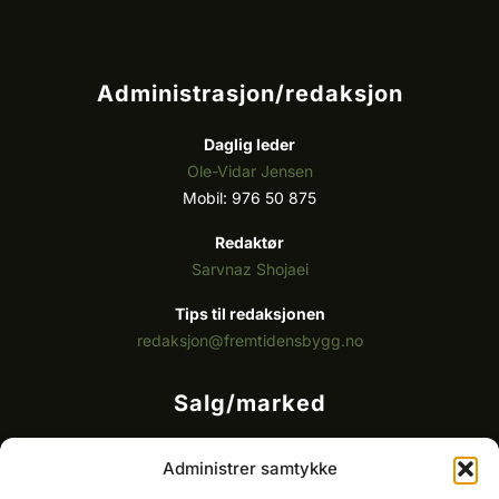
Administrasjon/redaksjon
Daglig leder
Ole-Vidar Jensen
Mobil: 976 50 875
Redaktør
Sarvnaz Shojaei
Tips til redaksjonen
redaksjon@fremtidensbygg.no
Salg/marked
Kommersielt ansvarlig/k
ey account manager
Administrer samtykke
Ole-Vidar Jensen