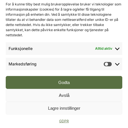
Mobil: 976 50 875
For å kunne tilby best mulig brukeropplevelse bruker vi teknologier som
E-post:
ole@fremtidensbygg.no
informasjonskapsler (cookies) for å lagre og/eller få tilgang til
informasjon på enheten din. Ved å samtykke til disse teknologiene
tillater du at vi behandler data som nettleseratferd eller unike ID-er på
Key account manager
dette nettstedet. Hvis du ikke samtykker, eller trekker tilbake
Cristian Fatah
samtykket, kan dette påvirke enkelte funksjoner og tjenester på
Mobil: 981 67 767
nettstedet.
E-post:
cristian@fremtidensbygg.no
Funksjonelle
Alltid aktiv
Våre produkter og tjenester
Se våre produkter her
Markedsføring
Markeds
Følg oss:
Godta
Avslå
Vi arbeider etter Vær Varsom-plakatens regler for
Lagre innstillinger
god presseskikk.
©2007 - 2026 Value Publishing AS. All Rights
GDPR
Reserved.