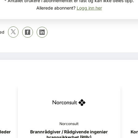
* Antallet brukere i abonnementet er fast og kan ikke deles opp.
Allerede abonnent?
Logg inn her
ed
Norconsult
iør
Konstruksjonsteknikk (RIB) - Helgeland
Pro