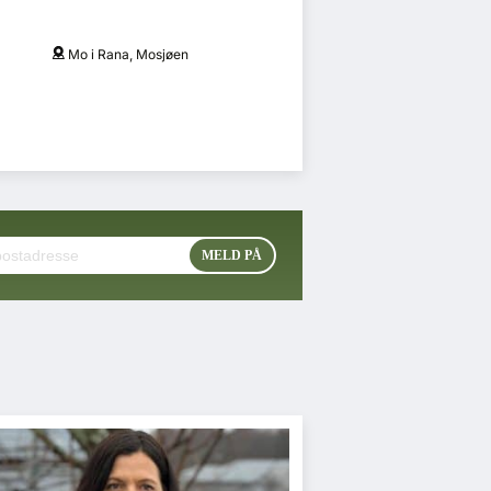
Mo i Rana, Mosjøen
O