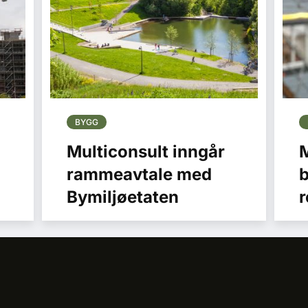
BYGG
Multiconsult inngår
M
rammeavtale med
b
Bymiljøetaten
r
n