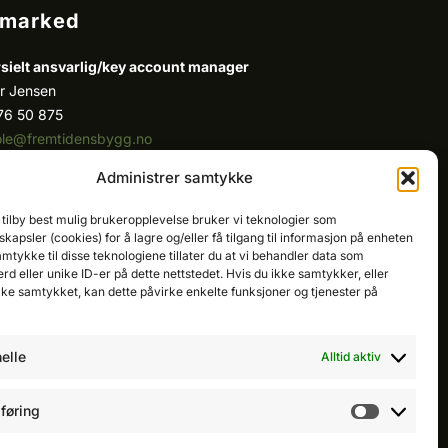
/marked
ielt ansvarlig/k
ey account manager
r Jensen
76 50 875
ole@fremtidensbygg.no
Administrer samtykke
ount manager
 Fatah
 tilby best mulig brukeropplevelse bruker vi teknologier som
81 67 767
kapsler (cookies) for å lagre og/eller få tilgang til informasjon på enheten
cristian@fremtidensbygg.no
amtykke til disse teknologiene tillater du at vi behandler data som
erd eller unike ID-er på dette nettstedet. Hvis du ikke samtykker, eller
dukter og tjenester
ake samtykket, kan dette påvirke enkelte funksjoner og tjenester på
produkter her
elle
Alltid aktiv
føring
Markedsfø