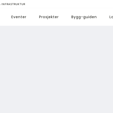
& INFRASTRUKTUR
Eventer
Prosjekter
Bygg-guiden
L
ips redaksjonen
nnonsering
bonnere magasin
bonnement Pluss
ontakt oss
ogin