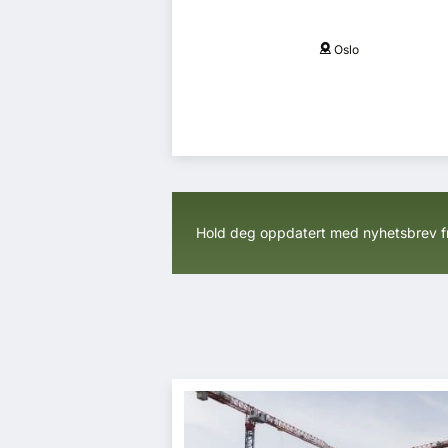
Oslo
Flere fylker
Hold deg oppdatert med nyhetsbrev 