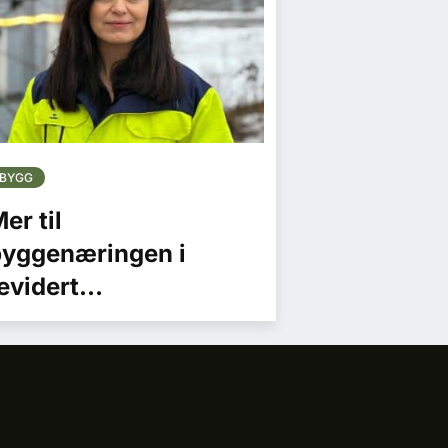
BYGG
er til
yggenæringen i
evidert
asjonalbudsjett