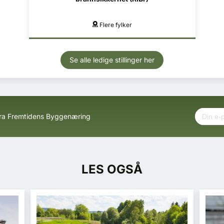
Mo i Rana, Mosjøen
Se alle ledige stillinger her
fra Fremtidens Byggenæring
LES OGSÅ