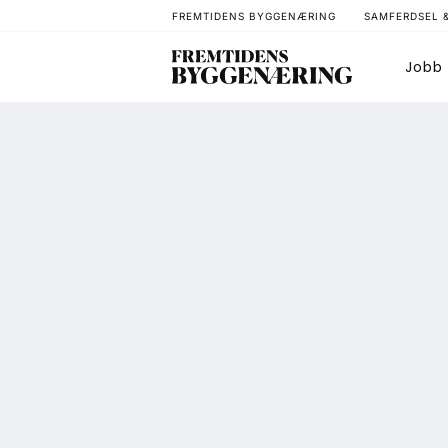
FREMTIDENS BYGGENÆRING
SAMFERDSEL 
Jobb
Bygg
T
Arkitektur
A
Bærekraft
A
Digitalisering
A
Eiendom
K
Øvrige
L