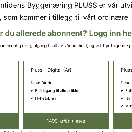
emtidens Byggenæring PLUSS er vår utv
, som kommer i tillegg til vårt ordinære 
r du allerede abonnent?
Logg inn he
nnement gir deg tilgang til alt av vårt innhold, og vi tilbyr følgende 
Pluss – Digital (År)
Pluss
Dette får du:
Dette 
✔ Full tilgang til alle artikler
✔ Full 
✔ Nyhetsbrev
✔ Nyh
✔ Mag
1499 kr/år + mva