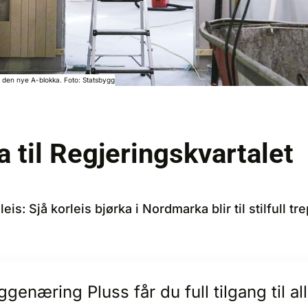
r i den nye A-blokka. Foto: Statsbygg
 til Regjeringskvartalet
eis: Sjå korleis bjørka i Nordmarka blir til stilfull tr
enæring Pluss får du full tilgang til 