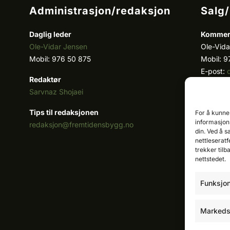
Administrasjon/redaksjon
Salg
Daglig leder
Kommers
Ole-Vidar Jensen
Ole-Vida
Mobil: 976 50 875
Mobil: 9
E-post:
Redaktør
Sarvnaz Shojaei
Key acc
Cristian
Tips til redaksjonen
For å kunne
Mobil: 9
informasjons
redaksjon@fremtidensbygg.no
E-post:
din. Ved å s
nettleseratf
Våre pro
trekker tilb
nettstedet.
Se våre 
Funksjon
Markeds