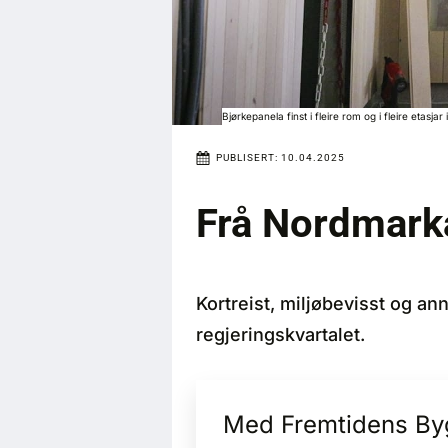
Bjørkepanela finst i fleire rom og i fleire etasja
PUBLISERT:
10.04.2025
Frå Nordmarka
Kortreist, miljøbevisst og annl
regjeringskvartalet.
Med Fremtidens Bygg