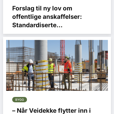
Forslag til ny lov om
offentlige anskaffelser:
Standardiserte
minimumskrav er et av de
viktigste tiltakene for grønn
omstilling
BYGG
– Når Veidekke flytter inn i