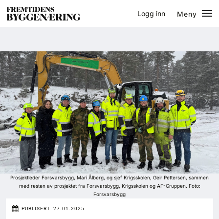
Logg inn
Meny
Lukk
Jobb
Eventer
Prosjekter
Bygg-guiden
Logg inn
Bygg
Prosjektleder Forsvarsbygg, Mari Ålberg, og sjef Krigsskolen, Geir Pettersen, sammen
med resten av prosjektet fra Forsvarsbygg, Krigsskolen og AF-Gruppen. Foto:
Forsvarsbygg
Arkitektur
PUBLISERT:
27.01.2025