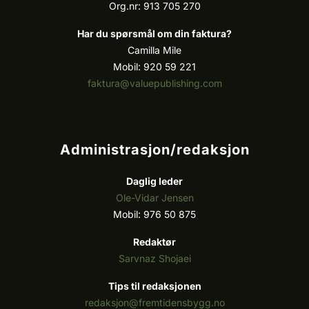
Org.nr: 913 705 270
Har du spørsmål om din faktura?
Camilla Mile
Mobil: 920 59 221
faktura@valuepublishing.com
Administrasjon/redaksjon
Daglig leder
Ole-Vidar Jensen
Mobil: 976 50 875
Redaktør
Sarvnaz Shojaei
Tips til redaksjonen
redaksjon@fremtidensbygg.no