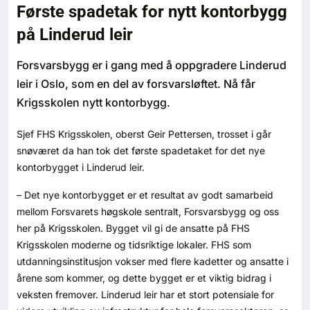
Første spadetak for nytt kontorbygg
Bærekraft
på Linderud leir
Digitalisering
Forsvarsbygg er i gang med å oppgradere Linderud
leir i Oslo, som en del av forsvarsløftet. Nå får
Eiendom
Krigsskolen nytt kontorbygg.
Øvrige
Sjef FHS Krigsskolen, oberst Geir Pettersen, trosset i går
snøværet da han tok det første spadetaket for det nye
Tips redaksjonen
kontorbygget i Linderud leir.
– Det nye kontorbygget er et resultat av godt samarbeid
Annonsering
mellom Forsvarets høgskole sentralt, Forsvarsbygg og oss
her på Krigsskolen. Bygget vil gi de ansatte på FHS
Abonnere magasin
Krigsskolen moderne og tidsriktige lokaler. FHS som
utdanningsinstitusjon vokser med flere kadetter og ansatte i
årene som kommer, og dette bygget er et viktig bidrag i
Abonnement Pluss
veksten fremover. Linderud leir har et stort potensiale for