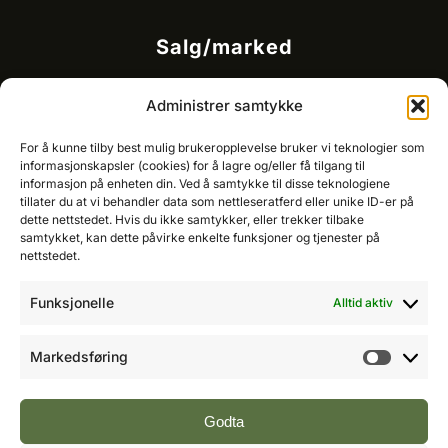
Salg/marked
Kommersielt ansvarlig/k
ey account manager
Administrer samtykke
Ole-Vidar Jensen
Mobil: 976 50 875
For å kunne tilby best mulig brukeropplevelse bruker vi teknologier som
E-post:
ole@fremtidensbygg.no
informasjonskapsler (cookies) for å lagre og/eller få tilgang til
informasjon på enheten din. Ved å samtykke til disse teknologiene
tillater du at vi behandler data som nettleseratferd eller unike ID-er på
Key account manager
dette nettstedet. Hvis du ikke samtykker, eller trekker tilbake
Cristian Fatah
samtykket, kan dette påvirke enkelte funksjoner og tjenester på
Mobil: 981 67 767
nettstedet.
E-post:
cristian@fremtidensbygg.no
Funksjonelle
Alltid aktiv
Våre produkter og tjenester
Se våre produkter her
Markedsføring
Markeds
Følg oss:
Godta