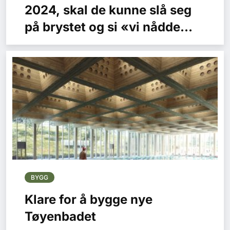
2024, skal de kunne slå seg
på brystet og si «vi nådde
målene!»
BYGG
Klare for å bygge nye
Tøyenbadet