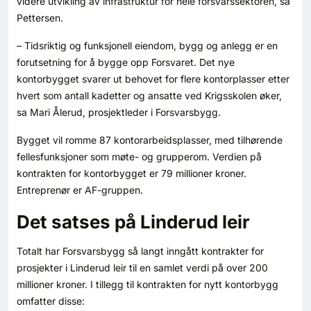
videre utvikling av infrastruktur for hele forsvarssektoren, sa
Kontakt oss
Pettersen.
– Tidsriktig og funksjonell eiendom, bygg og anlegg er en
Login
forutsetning for å bygge opp Forsvaret. Det nye
kontorbygget svarer ut behovet for flere kontorplasser etter
hvert som antall kadetter og ansatte ved Krigsskolen øker,
sa Mari Ålerud, prosjektleder i Forsvarsbygg.
Bygget vil romme 87 kontorarbeidsplasser, med tilhørende
fellesfunksjoner som møte- og grupperom. Verdien på
kontrakten for kontorbygget er 79 millioner kroner.
Entreprenør er AF-gruppen.
Det satses på Linderud leir
Totalt har Forsvarsbygg så langt inngått kontrakter for
prosjekter i Linderud leir til en samlet verdi på over 200
millioner kroner. I tillegg til kontrakten for nytt kontorbygg
SE BLADARKIV
omfatter disse: