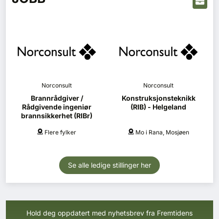
Norconsult
Norconsult
Brannrådgiver /
Konstruksjonsteknikk
Rådgivende ingeniør
(RIB) - Helgeland
brannsikkerhet (RIBr)
Flere fylker
Mo i Rana, Mosjøen
Se alle ledige stillinger her
Hold deg oppdatert med nyhetsbrev fra Fremtidens