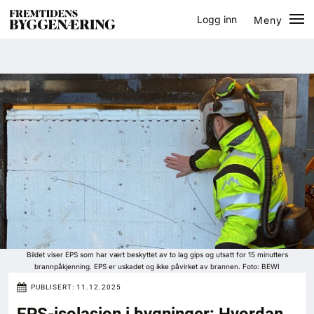
Logg inn
Meny
Lukk
Jobb
Eventer
Prosjekter
Bygg-guiden
Logg inn
Bygg
Bildet viser EPS som har vært beskyttet av to lag gips og utsatt for 15 minutters
brannpåkjenning. EPS er uskadet og ikke påvirket av brannen. Foto: BEWI
Arkitektur
PUBLISERT:
11.12.2025