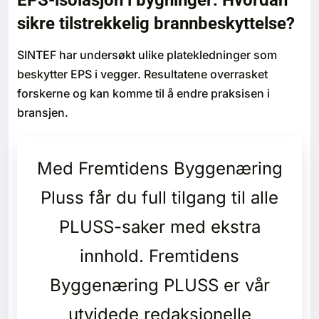
EPS-isolasjon i bygninger: Hvordan
Bærekraft
sikre tilstrekkelig brannbeskyttelse?
Digitalisering
SINTEF har undersøkt ulike platekledninger som
beskytter EPS i vegger. Resultatene overrasket
Eiendom
forskerne og kan komme til å endre praksisen i
bransjen.
Øvrige
Med Fremtidens Byggenæring
Tips redaksjonen
Pluss får du full tilgang til alle
Annonsering
PLUSS-saker med ekstra
Abonnere magasin
innhold. Fremtidens
Byggenæring PLUSS er vår
Abonnement Pluss
utvidede redaksjonelle