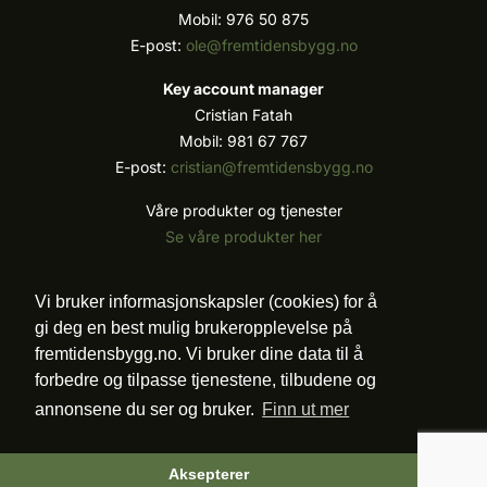
Mobil: 976 50 875
E-post:
ole@fremtidensbygg.no
Key account manager
Cristian Fatah
Mobil: 981 67 767
E-post:
cristian@fremtidensbygg.no
Våre produkter og tjenester
Se våre produkter her
Følg oss:
Vi bruker informasjonskapsler (cookies) for å
gi deg en best mulig brukeropplevelse på
fremtidensbygg.no. Vi bruker dine data til å
forbedre og tilpasse tjenestene, tilbudene og
Vi arbeider etter Vær Varsom-plakatens regler for
annonsene du ser og bruker.
Finn ut mer
god presseskikk.
©2007 - 2026 Value Publishing AS. All Rights
Reserved.
Aksepterer