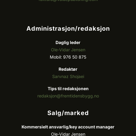
Administrasjon/redaksjon
Daglig leder
Ole-Vidar Jensen
Mobil: 976 50 875
Redaktør
Sarvnaz Shojaei
Tips til redaksjonen
redaksjon@fremtidensbygg.no
Salg/marked
Kommersielt ansvarlig/k
ey account manager
Ole-Vidar Jensen