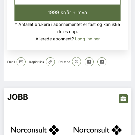
1999 kr/år + mva
* Antallet brukere i abonnementet er fast og kan ikke
deles opp.
Allerede abonnent?
Logg inn her
Email
Kopier link
Del med
JOBB