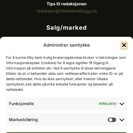
Tips til redaksjonen
redaksjon@fremtidensbygg.no
Salg/marked
Kommersielt ansvarlig/k
ey account manager
Administrer samtykke
Ole-Vidar Jensen
Mobil: 976 50 875
For å kunne tilby best mulig brukeropplevelse bruker vi teknologier som
E-post:
ole@fremtidensbygg.no
informasjonskapsler (cookies) for å lagre og/eller få tilgang til
informasjon på enheten din. Ved å samtykke til disse teknologiene
tillater du at vi behandler data som nettleseratferd eller unike ID-er på
Key account manager
dette nettstedet. Hvis du ikke samtykker, eller trekker tilbake
Cristian Fatah
samtykket, kan dette påvirke enkelte funksjoner og tjenester på
Mobil: 981 67 767
nettstedet.
E-post:
cristian@fremtidensbygg.no
Funksjonelle
Alltid aktiv
Våre produkter og tjenester
Se våre produkter her
Markedsføring
Markeds
Følg oss: