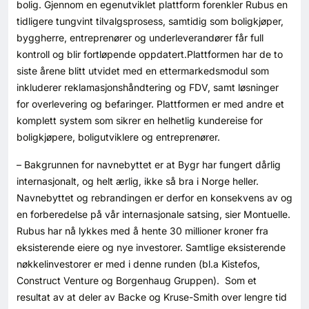
bolig. Gjennom en egenutviklet plattform forenkler Rubus en
Kontakt oss
tidligere tungvint tilvalgsprosess, samtidig som boligkjøper,
byggherre, entreprenører og underleverandører får full
Login
kontroll og blir fortløpende oppdatert.Plattformen har de to
siste årene blitt utvidet med en ettermarkedsmodul som
inkluderer reklamasjonshåndtering og FDV, samt løsninger
for overlevering og befaringer. Plattformen er med andre et
komplett system som sikrer en helhetlig kundereise for
boligkjøpere, boligutviklere og entreprenører.
– Bakgrunnen for navnebyttet er at Bygr har fungert dårlig
internasjonalt, og helt ærlig, ikke så bra i Norge heller.
Navnebyttet og rebrandingen er derfor en konsekvens av og
en forberedelse på vår internasjonale satsing, sier Montuelle.
Rubus har nå lykkes med å hente 30 millioner kroner fra
eksisterende eiere og nye investorer. Samtlige eksisterende
nøkkelinvestorer er med i denne runden (bl.a Kistefos,
Construct Venture og Borgenhaug Gruppen). Som et
SE BLADARKIV
resultat av at deler av Backe og Kruse-Smith over lengre tid