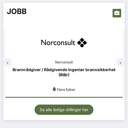
JOBB
‹
›
Norconsult
Norconsult
Brannrådgiver / Rådgivende ingeniør brannsikkerhet
Konstruksjonsteknikk (RIB) - Helgeland
(RIBr)
Mo i Rana, Mosjøen
Flere fylker
Se alle ledige stillinger her