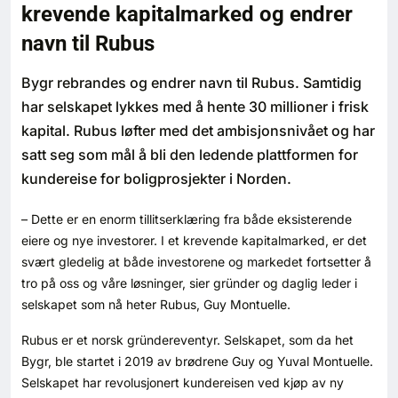
krevende kapitalmarked og endrer
Bærekraft
navn til Rubus
Digitalisering
Bygr rebrandes og endrer navn til Rubus. Samtidig
har selskapet lykkes med å hente 30 millioner i frisk
Eiendom
kapital. Rubus løfter med det ambisjonsnivået og har
satt seg som mål å bli den ledende plattformen for
Øvrige
kundereise for boligprosjekter i Norden.
Tips redaksjonen
– Dette er en enorm tillitserklæring fra både eksisterende
eiere og nye investorer. I et krevende kapitalmarked, er det
Annonsering
svært gledelig at både investorene og markedet fortsetter å
tro på oss og våre løsninger, sier gründer og daglig leder i
selskapet som nå heter Rubus, Guy Montuelle.
Abonnere magasin
Rubus er et norsk gründereventyr. Selskapet, som da het
Abonnement Pluss
Bygr, ble startet i 2019 av brødrene Guy og Yuval Montuelle.
Selskapet har revolusjonert kundereisen ved kjøp av ny