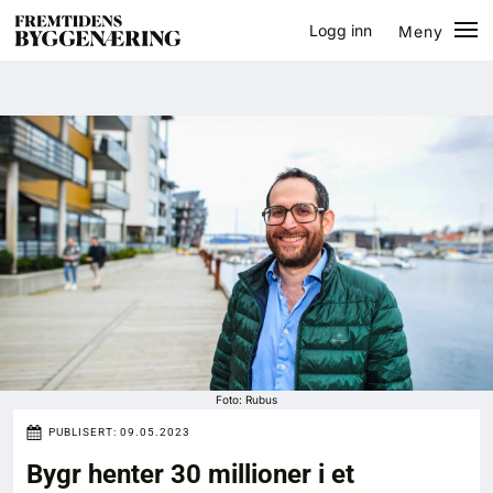
Logg inn
Meny
Lukk
Jobb
Eventer
Prosjekter
Bygg-guiden
Logg inn
Bygg
Foto: Rubus
PUBLISERT:
09.05.2023
Arkitektur
Bygr henter 30 millioner i et