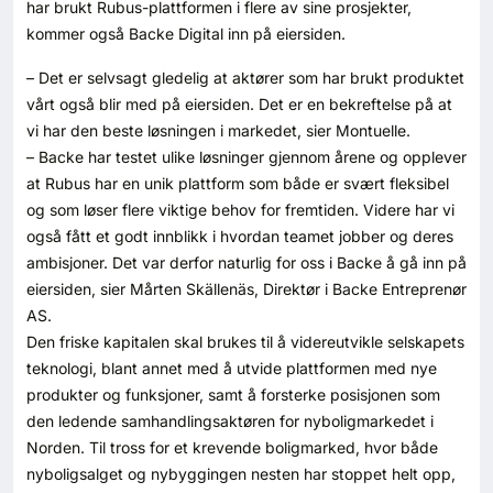
har brukt Rubus-plattformen i flere av sine prosjekter,
kommer også Backe Digital inn på eiersiden.
– Det er selvsagt gledelig at aktører som har brukt produktet
vårt også blir med på eiersiden. Det er en bekreftelse på at
vi har den beste løsningen i markedet, sier Montuelle.
– Backe har testet ulike løsninger gjennom årene og opplever
at Rubus har en unik plattform som både er svært fleksibel
og som løser flere viktige behov for fremtiden. Videre har vi
også fått et godt innblikk i hvordan teamet jobber og deres
ambisjoner. Det var derfor naturlig for oss i Backe å gå inn på
eiersiden, sier Mårten Skällenäs, Direktør i Backe Entreprenør
AS.
Den friske kapitalen skal brukes til å videreutvikle selskapets
teknologi, blant annet med å utvide plattformen med nye
produkter og funksjoner, samt å forsterke posisjonen som
den ledende samhandlingsaktøren for nyboligmarkedet i
Norden. Til tross for et krevende boligmarked, hvor både
nyboligsalget og nybyggingen nesten har stoppet helt opp,