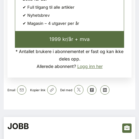
✔ Full tilgang til alle artikler
✔ Nyhetsbrev
✔ Magasin – 4 utgaver per år
1999 kr/år + mva
* Antallet brukere i abonnementet er fast og kan ikke
deles opp.
Allerede abonnent?
Logg inn her
Email
Kopier link
Del med
JOBB