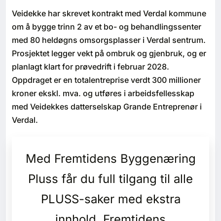
Bærekraft
Veidekke har skrevet kontrakt med Verdal kommune
om å bygge trinn 2 av et bo- og behandlingssenter
Digitalisering
med 80 heldøgns omsorgsplasser i Verdal sentrum.
Prosjektet legger vekt på ombruk og gjenbruk, og er
Eiendom
planlagt klart for prøvedrift i februar 2028.
Oppdraget er en totalentreprise verdt 300 millioner
Øvrige
kroner ekskl. mva. og utføres i arbeidsfellesskap
med Veidekkes datterselskap Grande Entreprenør i
Tips redaksjonen
Verdal.
Annonsering
Med Fremtidens Byggenæring
Abonnere magasin
Pluss får du full tilgang til alle
PLUSS-saker med ekstra
Abonnement Pluss
innhold. Fremtidens