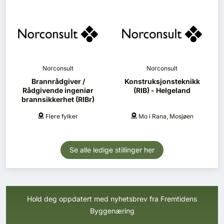
Norconsult
Norconsult
Brannrådgiver /
Konstruksjonsteknikk
Rådgivende ingeniør
(RIB) - Helgeland
brannsikkerhet (RIBr)
Flere fylker
Mo i Rana, Mosjøen
Se alle ledige stillinger her
Hold deg oppdatert med nyhetsbrev fra Fremtidens
Byggenæring