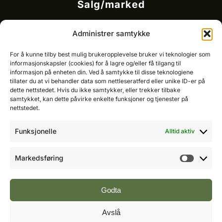
Salg/marked
Kommersielt ansvarlig/k
ey account manager
Administrer samtykke
Ole-Vidar Jensen
Mobil: 976 50 875
For å kunne tilby best mulig brukeropplevelse bruker vi teknologier som
E-post:
ole@fremtidensbygg.no
informasjonskapsler (cookies) for å lagre og/eller få tilgang til
informasjon på enheten din. Ved å samtykke til disse teknologiene
tillater du at vi behandler data som nettleseratferd eller unike ID-er på
Key account manager
dette nettstedet. Hvis du ikke samtykker, eller trekker tilbake
Cristian Fatah
samtykket, kan dette påvirke enkelte funksjoner og tjenester på
Mobil: 981 67 767
nettstedet.
E-post:
cristian@fremtidensbygg.no
Funksjonelle
Alltid aktiv
Våre produkter og tjenester
Se våre produkter her
Markedsføring
Markeds
Følg oss:
Godta
Avslå