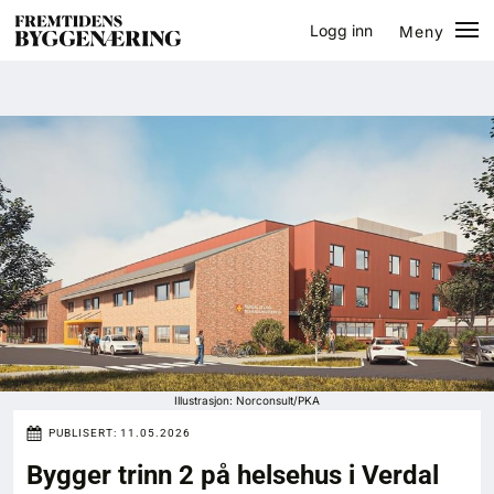
Logg inn
Meny
Lukk
Jobb
Eventer
Prosjekter
Bygg-guiden
Logg inn
Bygg
Illustrasjon: Norconsult/PKA
PUBLISERT:
11.05.2026
Arkitektur
Bygger trinn 2 på helsehus i Verdal