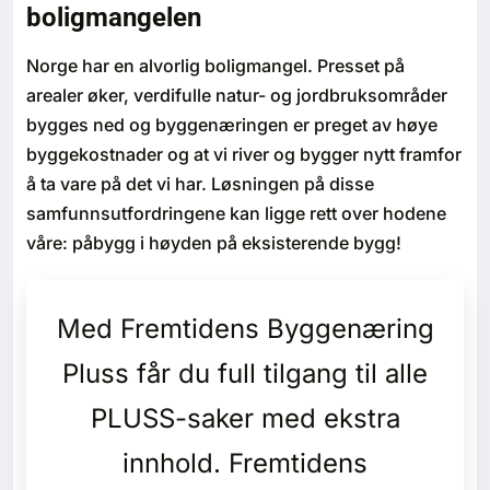
boligmangelen
Bærekraft
Norge har en alvorlig boligmangel. Presset på
Digitalisering
arealer øker, verdifulle natur- og jordbruksområder
bygges ned og byggenæringen er preget av høye
Eiendom
byggekostnader og at vi river og bygger nytt framfor
å ta vare på det vi har. Løsningen på disse
Øvrige
samfunnsutfordringene kan ligge rett over hodene
våre: påbygg i høyden på eksisterende bygg!
Tips redaksjonen
Annonsering
Med Fremtidens Byggenæring
Pluss får du full tilgang til alle
Abonnere magasin
PLUSS-saker med ekstra
Abonnement Pluss
innhold. Fremtidens