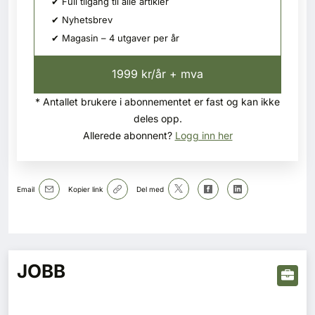
✔ Full tilgang til alle artikler
✔ Nyhetsbrev
✔ Magasin – 4 utgaver per år
1999 kr/år + mva
* Antallet brukere i abonnementet er fast og kan ikke
deles opp.
Allerede abonnent?
Logg inn her
Email
Kopier link
Del med
JOBB