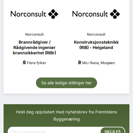
Norconsult
Norconsult
Brannrådgiver /
Konstruksjonsteknikk
Rådgivende ingeniør
(RIB) - Helgeland
brannsikkerhet (RIBr)
Flere fylker
Mo i Rana, Mosjøen
Se alle ledige stillinger her
Hold deg oppdatert med nyhetsbrev fra Fremtidens
Byggenæring