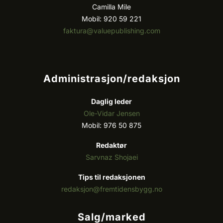
Camilla Mile
Mobil: 920 59 221
faktura@valuepublishing.com
Administrasjon/redaksjon
Daglig leder
Ole-Vidar Jensen
Mobil: 976 50 875
Redaktør
Sarvnaz Shojaei
Tips til redaksjonen
redaksjon@fremtidensbygg.no
Salg/marked