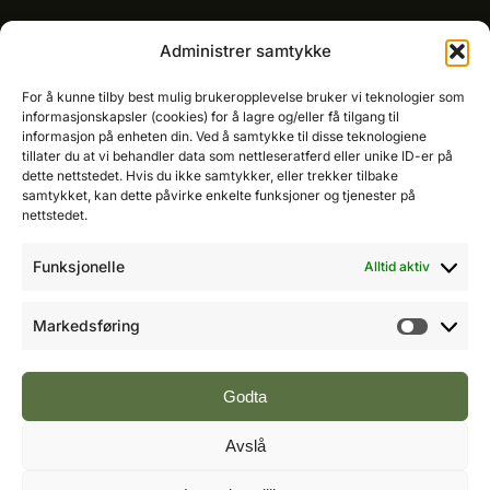
Kommersielt ansvarlig/k
ey account manager
Administrer samtykke
Ole-Vidar Jensen
Mobil: 976 50 875
For å kunne tilby best mulig brukeropplevelse bruker vi teknologier som
E-post:
ole@fremtidensbygg.no
informasjonskapsler (cookies) for å lagre og/eller få tilgang til
informasjon på enheten din. Ved å samtykke til disse teknologiene
tillater du at vi behandler data som nettleseratferd eller unike ID-er på
Key account manager
dette nettstedet. Hvis du ikke samtykker, eller trekker tilbake
Cristian Fatah
samtykket, kan dette påvirke enkelte funksjoner og tjenester på
Mobil: 981 67 767
nettstedet.
E-post:
cristian@fremtidensbygg.no
Funksjonelle
Alltid aktiv
Våre produkter og tjenester
Se våre produkter her
Markedsføring
Markeds
Følg oss:
Godta
Avslå
Vi arbeider etter Vær Varsom-plakatens regler for