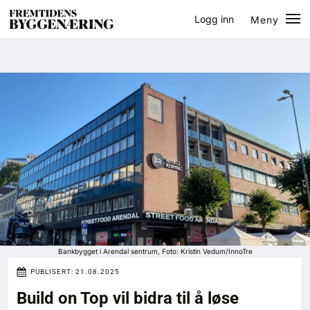
Logg inn
Meny
Lukk
Jobb
Eventer
Prosjekter
Bygg-guiden
Logg inn
Bygg
Bankbygget i Arendal sentrum, Foto: Kristin Vedum/InnoTre
PUBLISERT:
21.08.2025
Arkitektur
Build on Top vil bidra til å løse