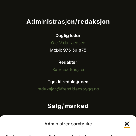
Administrasjon/redaksjon
Daglig leder
Ole-Vidar Jensen
Mobil: 976 50 875
Redaktør
Sarvnaz Shojaei
Tips til redaksjonen
redaksjon@fremtidensbygg.no
Salg/marked
Kommersielt ansvarlig/k
ey account manager
Administrer samtykke
Ole-Vidar Jensen
Mobil: 976 50 875