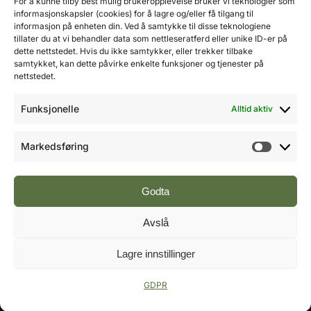
For å kunne tilby best mulig brukeropplevelse bruker vi teknologier som
E-post:
ole@fremtidensbygg.no
informasjonskapsler (cookies) for å lagre og/eller få tilgang til
informasjon på enheten din. Ved å samtykke til disse teknologiene
tillater du at vi behandler data som nettleseratferd eller unike ID-er på
Key account manager
dette nettstedet. Hvis du ikke samtykker, eller trekker tilbake
Cristian Fatah
samtykket, kan dette påvirke enkelte funksjoner og tjenester på
Mobil: 981 67 767
nettstedet.
E-post:
cristian@fremtidensbygg.no
Funksjonelle
Alltid aktiv
Våre produkter og tjenester
Se våre produkter her
Markedsføring
Markeds
Følg oss:
Godta
Avslå
Vi arbeider etter Vær Varsom-plakatens regler for
Lagre innstillinger
god presseskikk.
©2007 - 2026 Value Publishing AS. All Rights
Reserved.
GDPR