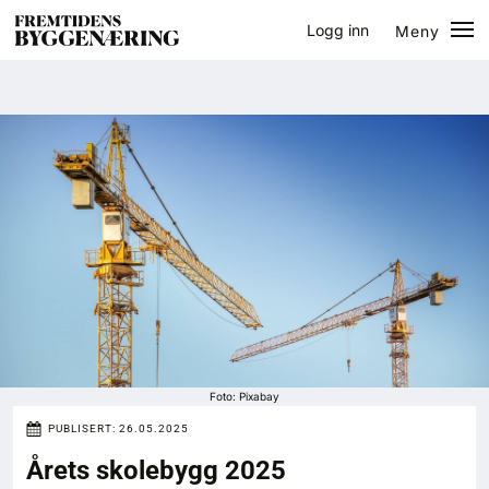
Logg inn
Meny
Lukk
Jobb
Eventer
Prosjekter
Bygg-guiden
Logg inn
Bygg
Foto: Pixabay
PUBLISERT:
26.05.2025
Arkitektur
Årets skolebygg 2025