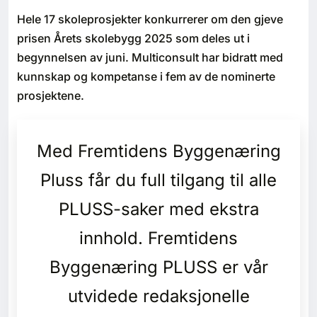
Bærekraft
Hele 17 skoleprosjekter konkurrerer om den gjeve
prisen Årets skolebygg 2025 som deles ut i
Digitalisering
begynnelsen av juni. Multiconsult har bidratt med
kunnskap og kompetanse i fem av de nominerte
Eiendom
prosjektene.
Øvrige
Med Fremtidens Byggenæring
Tips redaksjonen
Pluss får du full tilgang til alle
PLUSS-saker med ekstra
Annonsering
innhold. Fremtidens
Abonnere magasin
Byggenæring PLUSS er vår
Abonnement Pluss
utvidede redaksjonelle