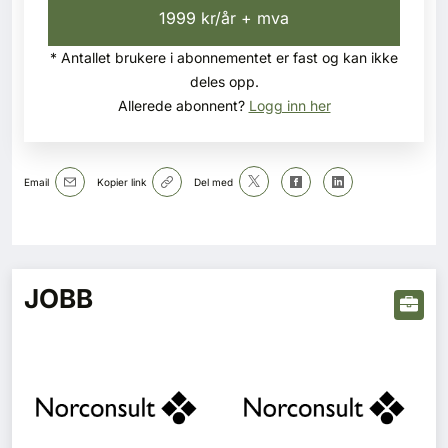
1999 kr/år + mva
* Antallet brukere i abonnementet er fast og kan ikke
deles opp.
Allerede abonnent?
Logg inn her
Email
Kopier link
Del med
JOBB