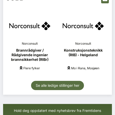
Norconsult
Norconsult
Brannrådgiver /
Konstruksjonsteknikk
Rådgivende ingeniør
(RIB) - Helgeland
brannsikkerhet (RIBr)
Flere fylker
Mo i Rana, Mosjøen
Se alle ledige stillinger her
Hold deg oppdatert med nyhetsbrev fra Fremtidens