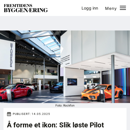
Logg inn
Meny
Lukk
Jobb
Eventer
Prosjekter
Bygg-guiden
Logg inn
Bygg
Foto: Rockfon
PUBLISERT:
14.05.2025
Arkitektur
Å forme et ikon: Slik løste Pilot