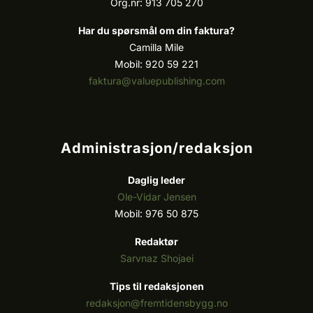
Org.nr: 913 705 270
Har du spørsmål om din faktura?
Camilla Mile
Mobil: 920 59 221
faktura@valuepublishing.com
Administrasjon/redaksjon
Daglig leder
Ole-Vidar Jensen
Mobil: 976 50 875
Redaktør
Sarvnaz Shojaei
Tips til redaksjonen
redaksjon@fremtidensbygg.no