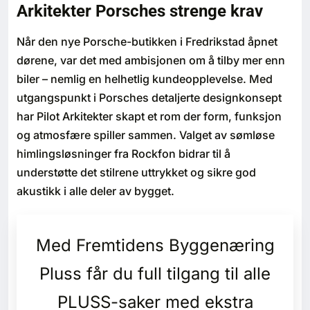
Arkitekter Porsches strenge krav
Bærekraft
Når den nye Porsche-butikken i Fredrikstad åpnet
Digitalisering
dørene, var det med ambisjonen om å tilby mer enn
biler – nemlig en helhetlig kundeopplevelse. Med
Eiendom
utgangspunkt i Porsches detaljerte designkonsept
har Pilot Arkitekter skapt et rom der form, funksjon
Øvrige
og atmosfære spiller sammen. Valget av sømløse
himlingsløsninger fra Rockfon bidrar til å
Tips redaksjonen
understøtte det stilrene uttrykket og sikre god
akustikk i alle deler av bygget.
Annonsering
Med Fremtidens Byggenæring
Abonnere magasin
Pluss får du full tilgang til alle
Abonnement Pluss
PLUSS-saker med ekstra