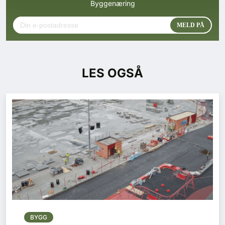
Byggenæring
LES OGSÅ
BYGG