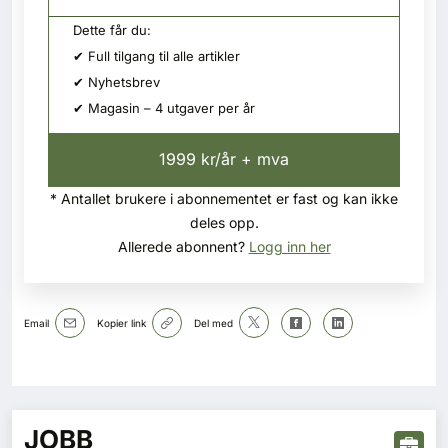
Dette får du:
✔ Full tilgang til alle artikler
✔ Nyhetsbrev
✔ Magasin – 4 utgaver per år
1999 kr/år + mva
* Antallet brukere i abonnementet er fast og kan ikke
deles opp.
Allerede abonnent?
Logg inn her
Email
Kopier link
Del med
JOBB