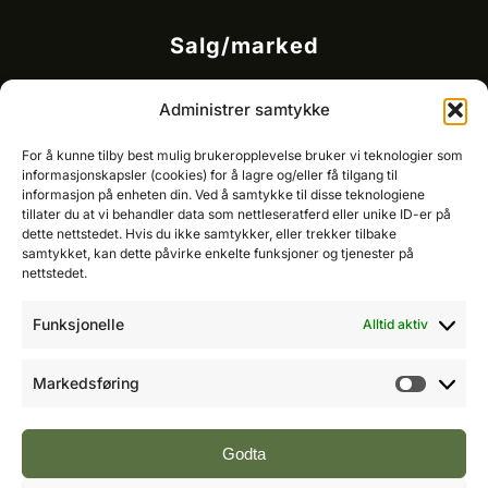
Salg/marked
Kommersielt ansvarlig/k
ey account manager
Administrer samtykke
Ole-Vidar Jensen
Mobil: 976 50 875
For å kunne tilby best mulig brukeropplevelse bruker vi teknologier som
E-post:
ole@fremtidensbygg.no
informasjonskapsler (cookies) for å lagre og/eller få tilgang til
informasjon på enheten din. Ved å samtykke til disse teknologiene
tillater du at vi behandler data som nettleseratferd eller unike ID-er på
Key account manager
dette nettstedet. Hvis du ikke samtykker, eller trekker tilbake
Cristian Fatah
samtykket, kan dette påvirke enkelte funksjoner og tjenester på
Mobil: 981 67 767
nettstedet.
E-post:
cristian@fremtidensbygg.no
Funksjonelle
Alltid aktiv
Våre produkter og tjenester
Se våre produkter her
Markedsføring
Markeds
Følg oss:
Godta