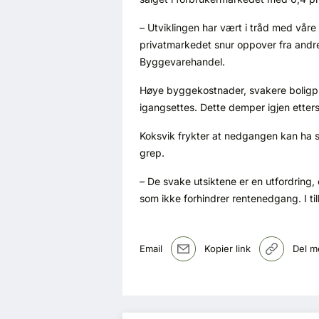
– Utviklingen har vært i tråd med våre
privatmarkedet snur oppover fra andre h
Byggevarehandel.
Høye byggekostnader, svakere boligpri
igangsettes. Dette demper igjen etter
Koksvik frykter at nedgangen kan ha s
grep.
– De svake utsiktene er en utfordring,
som ikke forhindrer rentenedgang. I til
Email
Kopier link
Del m