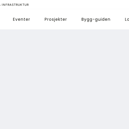
& INFRASTRUKTUR
Eventer
Prosjekter
Bygg-guiden
L
ips redaksjonen
nnonsering
bonnere magasin
bonnement Pluss
ontakt oss
ogin