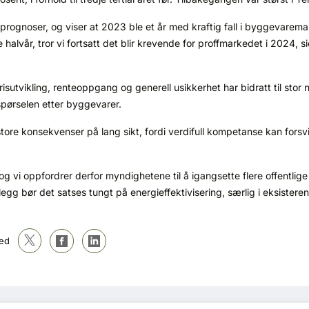
 prognoser, og viser at 2023 ble et år med kraftig fall i byggevarema
alvår, tror vi fortsatt det blir krevende for proffmarkedet i 2024, si
sutvikling, renteoppgang og generell usikkerhet har bidratt til sto
spørselen etter byggevarer.
tore konsekvenser på lang sikt, fordi verdifull kompetanse kan fors
 og vi oppfordrer derfor myndighetene til å igangsette flere offentli
legg bør det satses tungt på energieffektivisering, særlig i eksistere
ed