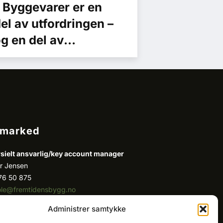
 Byggevarer er en
el av utfordringen –
g en del av
øsningen
/marked
ielt ansvarlig/k
ey account manager
r Jensen
76 50 875
ole@fremtidensbygg.no
Administrer samtykke
ount manager
 Fatah