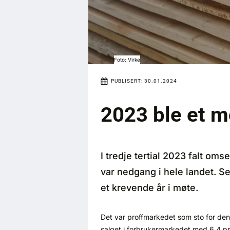
Foto: Virke
PUBLISERT:
30.01.2024
2023 ble et m
I tredje tertial 2023 falt om
var nedgang i hele landet. S
et krevende år i møte.
Det var proffmarkedet som sto for den 
salget i forbrukermarkedet med 6,4 prose