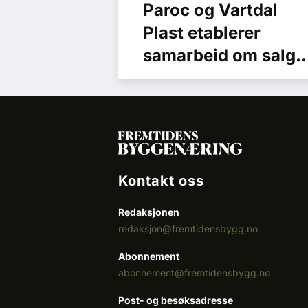
Paroc og Vartdal
Plast etablerer
samarbeid om salg
og distribusjon av
steinullprodukter fo
det norske markede
Kontakt oss
Redaksjonen
redaksjon@fremtidensbygg.no
Abonnement
abonnement@fremtidensbygg.no
Post- og besøksadresse