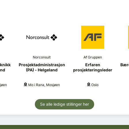
Norconsult
Af Gruppen
knikk
Prosjektadministrasjon
Erfaren
Bære
and
(PA) - Helgeland
prosjekteringsleder
jøen
Mo i Rana, Mosjøen
Oslo
Se alle ledige stillinger her