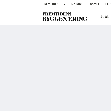
FREMTIDENS BYGGENÆRING
SAMFERDSEL 
Jobb
Bygg
T
Arkitektur
A
Bærekraft
A
Digitalisering
A
Eiendom
K
Øvrige
L