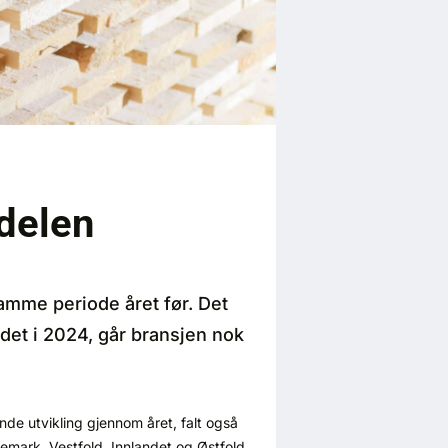
delen
samme periode året før. Det
det i 2024, går bransjen nok
nde utvikling gjennom året, falt også
elemark, Vestfold, Innlandet og Østfold.