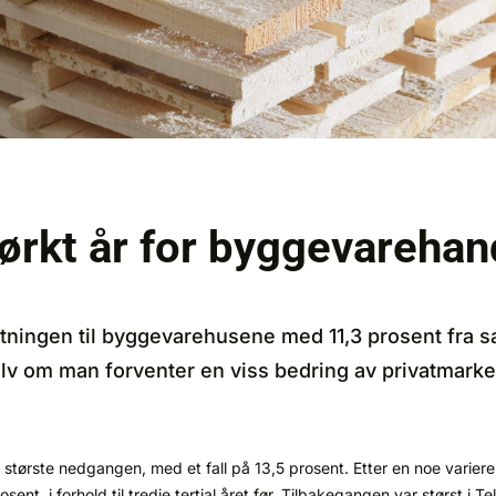
ørkt år for byggevarehan
setningen til byggevarehusene med 11,3 prosent fra 
elv om man forventer en viss bedring av privatmarke
største nedgangen, med et fall på 13,5 prosent. Etter en noe variere
nt, i forhold til tredje tertial året før. Tilbakegangen var størst i T