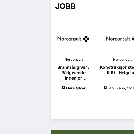
JOBB
Norconsult
Norconsult
Brannrådgiver /
Konstruksjonste
Rådgivende
(RIB) - Helgel
ingeniør
brannsikkerhet
Flere fylker
Mo i Rana, Mos
(RIBr)