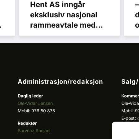
Hent AS inngår
–
eksklusiv nasjonal
d
rammeavtale med
o
RenCon
l
r
t
Administrasjon/redaksjon
Salg
Daglig leder
Kommers
Ole-Vidar Jensen
Ole-Vida
Mobil: 976 50 875
Mobil: 9
E-post:
Redaktør
Sarvnaz Shojaei
Key acc
Cristian