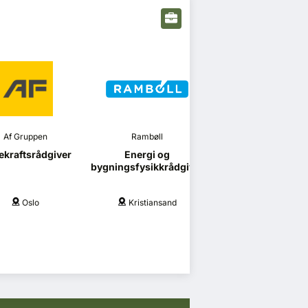
Af Gruppen
Rambøll
Vedal
kraftsrådgiver
Energi og
Vedal Entrepren
bygningsfysikkrådgiver
søker
prosjekteringsled
Oslo
Kristiansand
Oslo