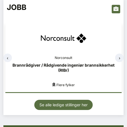
JOBB
‹
›
Norconsult
Norconsult
Brannrådgiver / Rådgivende ingeniør brannsikkerhet
Konstruksjonsteknikk (RIB) - Helgeland
(RIBr)
Mo i Rana, Mosjøen
Flere fylker
Se alle ledige stillinger her