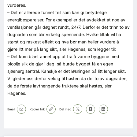
vurderes.
– Det er allerede funnet feil som kan gi betydelige
energibesparelser. For eksempel er det avdekket at noe av
ventilasjonen går døgnet rundt, 24/7. Derfor er det trinn to av
dugnaden som blir virkelig spennende. Hvilke tiltak vil ha
størst og raskest effekt og hva bør man heller vurdere å
gjøre litt mer på lang sikt, sier Hagenes, som legger til:
– Det kom blant annet opp at fra å varme byggene med
bioolje slik de gjør i dag, så burde bygget få en egen
sjøenergisentral. Kanskje er det løsningen på litt lenger sikt.
Vi gleder oss derfor veldig til høsten da del to av dugnaden,
da de første lavthengende fruktene skal høstes, sier
Hagenes.
Email
Kopier link
Del med