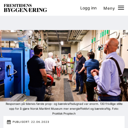
Logg inn
Meny
Lukk
Jobb
Eventer
Prosjekter
Bygg-guiden
Logg inn
Bygg
Responsen på tidenes første prop- og bærekraftsdugnad var enorm. 130 frivillige stilte
opp for å gjøre Norsk Maritimt Museum mer energieffektivt og bærekraftig. Foto:
Praktisk Proptech
Arkitektur
PUBLISERT:
22.06.2023