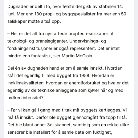
Kontakt oss
Dugnaden er delt i to, hvor første del gikk av stabelen 14.
juni. Mer enn 130 prop- og byggspesialister fra mer enn 50
Login
selskaper møtte altså opp.
– Her er det alt fra nystartede proptech-selskaper til
teknologi- og bransjegiganter. Undervisnings- og
forskningsinstitusjoner er også representert. Det er intet
mindre enn fantastisk, sier Martin McGloin.
Del én av dugnaden handler om å samle innsikt. Hvordan
står det egentlig til med bygget fra 1958. Hvordan er
innklimakvaliteten, hvordan er energiforbruket og hva er det
egentlig av de tekniske anleggene som kjører når og med
hvilken intensitet?
– Før vi kan gå i gang med tiltak må byggets kartlegges. Vi
må få innsikt. Derfor ble bygget gjennomgått fra topp til tå.
Det ble blant annet 3d-skannet, samtidig som en rekke ulike
SE BLADARKIV
sensorer ble installert for å samle data om fuktighet,