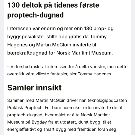
130 deltok på tidenes første
Bærekraft
proptech-dugnad
Digitalisering
Interessen var enorm og mer enn 130 prop- og
byggspesialister stilte opp gratis da Tommy
Eiendom
Hagenes og Martin McGloin inviterte til
bærekraftdugnad for Norsk Maritimt Museum.
Øvrige
– Vi forstod raskt at interessen for å delta var stor, men dette
Tips redaksjonen
overgikk våre villeste fantasier, sier Tommy Hagenes.
Samler innsikt
Annonsering
Sammen med Martin McGloin driver han teknologipodcasten
Abonnere magasin
Praktisk Proptech. For bare noen uker siden inviterte de til
proptech-dugnad, hvor målet er å ta Norsk Maritimt
Abonnement Pluss
Museum på Bygdøy fra et utdatert, dumt bygg, til et
energieffektivt og smart bygg med fremtiden foran seg.