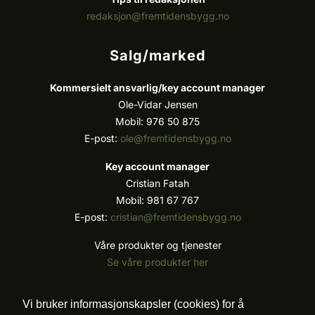
redaksjon@fremtidensbygg.no
Salg/marked
Kommersielt ansvarlig/k
ey account manager
Ole-Vidar Jensen
Mobil: 976 50 875
E-post:
ole@fremtidensbygg.no
Key account manager
Cristian Fatah
Mobil: 981 67 767
E-post:
cristian@fremtidensbygg.no
Våre produkter og tjenester
Se våre produkter her
Følg oss:
Vi bruker informasjonskapsler (cookies) for å