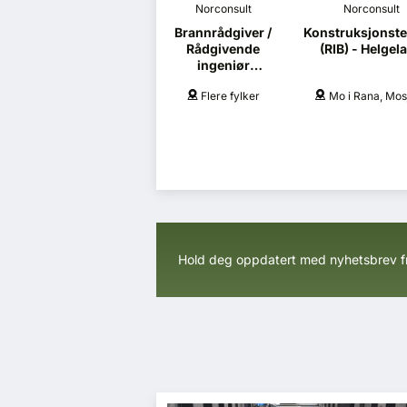
Norconsult
Norconsult
Brannrådgiver /
Konstruksjonste
Rådgivende
(RIB) - Helgel
ingeniør
brannsikkerhet
Flere fylker
Mo i Rana, Mos
(RIBr)
Hold deg oppdatert med nyhetsbrev 