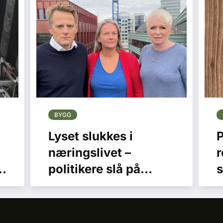
BYGG
Lyset slukkes i
P
næringslivet –
r
politikere slå på
sikringen!