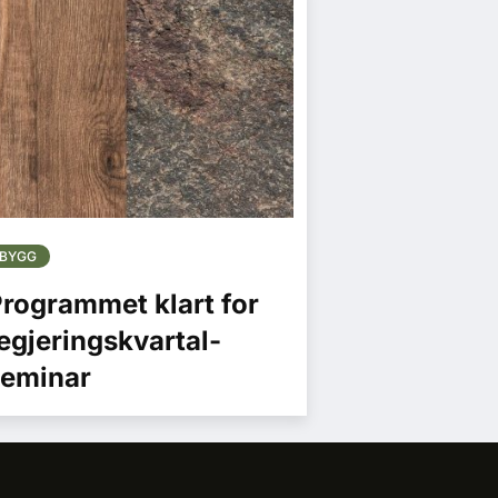
BYGG
rogrammet klart for
egjeringskvartal-
seminar