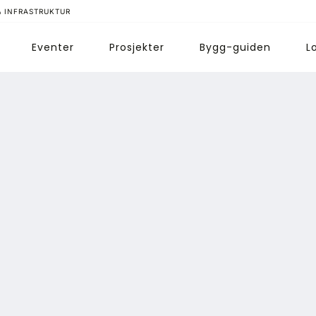
& INFRASTRUKTUR
Eventer
Prosjekter
Bygg-guiden
L
ips redaksjonen
nnonsering
bonnere magasin
bonnement Pluss
ontakt oss
ogin