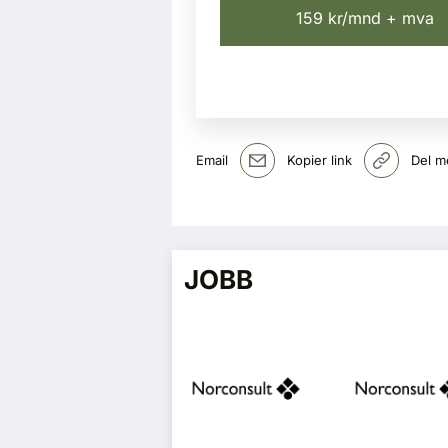
159 kr/mnd + mva
Email
Kopier link
Del m
JOBB