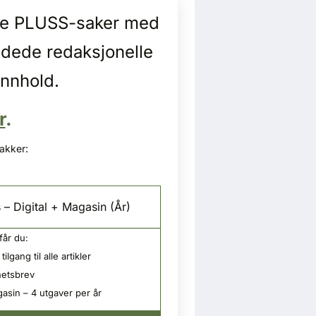
alle PLUSS-saker med
idede redaksjonelle
innhold.
r
.
pakker:
 – Digital + Magasin (År)
får du:
tilgang til alle artikler
etsbrev
asin – 4 utgaver per år