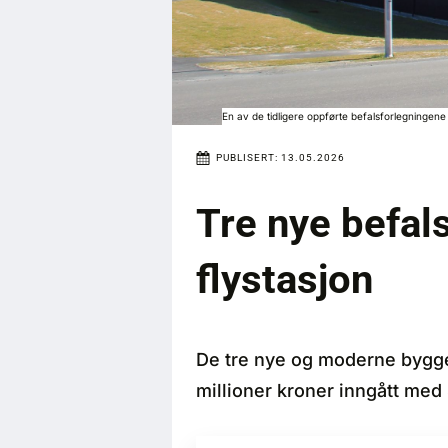
En av de tidligere oppførte befalsforlegningen
PUBLISERT:
13.05.2026
Tre nye befal
flystasjon
De tre nye og moderne byggene
millioner kroner inngått med