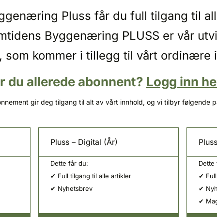
enæring Pluss får du full tilgang til 
emtidens Byggenæring PLUSS er vår utv
, som kommer i tillegg til vårt ordinære 
r du allerede abonnent?
Logg inn he
nnement gir deg tilgang til alt av vårt innhold, og vi tilbyr følgende 
Pluss – Digital (År)
Pluss
Dette får du:
Dette 
✔ Full tilgang til alle artikler
✔ Full 
✔ Nyhetsbrev
✔ Nyh
✔ Mag