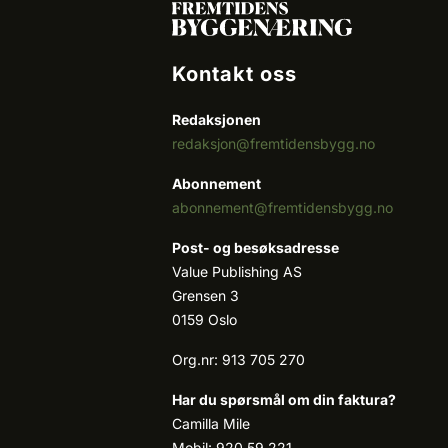
Kontakt oss
Redaksjonen
redaksjon@fremtidensbygg.no
Abonnement
abonnement@fremtidensbygg.no
Post- og besøksadresse
Value Publishing AS
Grensen 3
0159 Oslo
Org.nr: 913 705 270
Har du spørsmål om din faktura?
Camilla Mile
Mobil: 920 59 221