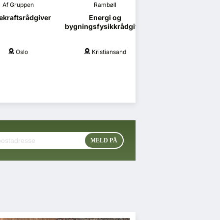
Af Gruppen
Rambøll
Vedal
kraftsrådgiver
Energi og
Vedal Entrepren
bygningsfysikkrådgiver
søker
prosjekteringsled
Oslo
Kristiansand
Oslo