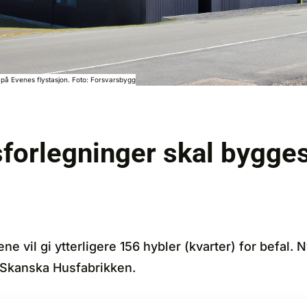
e på Evenes flystasjon. Foto: Forsvarsbygg
sforlegninger skal bygge
 vil gi ytterligere 156 hybler (kvarter) for befal. 
 Skanska Husfabrikken.