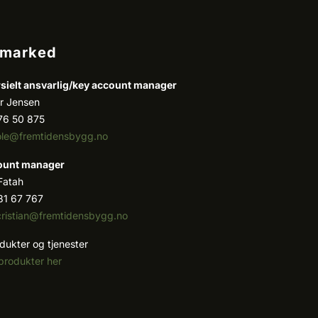
/marked
ielt ansvarlig/k
ey account manager
r Jensen
76 50 875
ole@fremtidensbygg.no
ount manager
 Fatah
81 67 767
cristian@fremtidensbygg.no
dukter og tjenester
produkter her