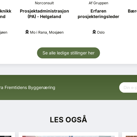
Norconsult
Af Gruppen
knikk
Prosjektadministrasjon
Erfaren
Bære
and
(PA) - Helgeland
prosjekteringsleder
jøen
Mo i Rana, Mosjøen
Oslo
Se alle ledige stillinger her
fra Fremtidens Byggenæring
LES OGSÅ