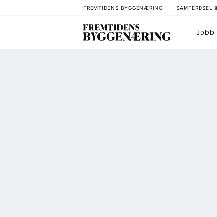
FREMTIDENS BYGGENÆRING
SAMFERDSEL 
Jobb
Bygg
T
Arkitektur
A
Bærekraft
A
Digitalisering
A
Eiendom
K
Øvrige
L