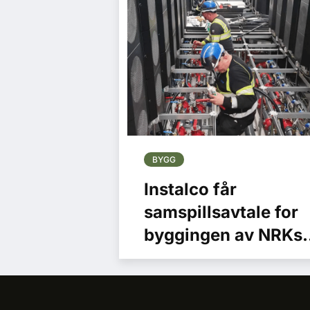
BYGG
Instalco får
samspillsavtale for
byggingen av NRKs
nye mediehus i Oslo