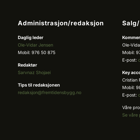
Administrasjon/redaksjon
Salg
Daglig leder
Kommers
Ole-Vidar Jensen
Ole-Vida
Mobil: 976 50 875
Mobil: 9
E-post:
Redaktør
Sarvnaz Shojaei
Key acc
Cristian
Tips til redaksjonen
Mobil: 9
redaksjon@fremtidensbygg.no
E-post:
Våre pro
Se våre 