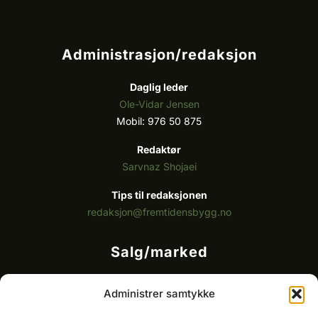
Administrasjon/redaksjon
Daglig leder
Ole-Vidar Jensen
Mobil: 976 50 875
Redaktør
Sarvnaz Shojaei
Tips til redaksjonen
redaksjon@fremtidensbygg.no
Salg/marked
Kommersielt ansvarlig/k
ey account manager
Administrer samtykke
Ole-Vidar Jensen