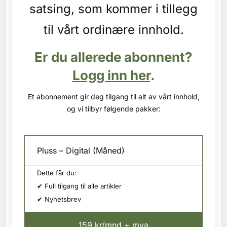
Kontakt oss
satsing, som kommer i tillegg
til vårt ordinære innhold.
Login
Er du allerede abonnent?
Logg inn her
.
Et abonnement gir deg tilgang til alt av vårt innhold,
og vi tilbyr følgende pakker:
Pluss – Digital (Måned)
Dette får du:
✔ Full tilgang til alle artikler
✔ Nyhetsbrev
SE BLADARKIV
159 kr/mnd + mva