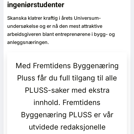
ingeniørstudenter
Bærekraft
Skanska klatrer kraftig i årets Universum-
Digitalisering
undersøkelse og er nå den mest attraktive
arbeidsgiveren blant entreprenørene i bygg- og
Eiendom
anleggsnæringen.
Øvrige
Med Fremtidens Byggenæring
Tips redaksjonen
Pluss får du full tilgang til alle
Annonsering
PLUSS-saker med ekstra
innhold. Fremtidens
Abonnere magasin
Byggenæring PLUSS er vår
Abonnement Pluss
utvidede redaksjonelle