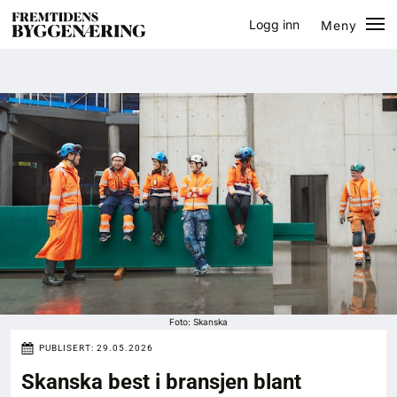
Logg inn
Meny
Lukk
Jobb
Eventer
Prosjekter
Bygg-guiden
Logg inn
Bygg
Foto: Skanska
PUBLISERT:
29.05.2026
Arkitektur
Skanska best i bransjen blant