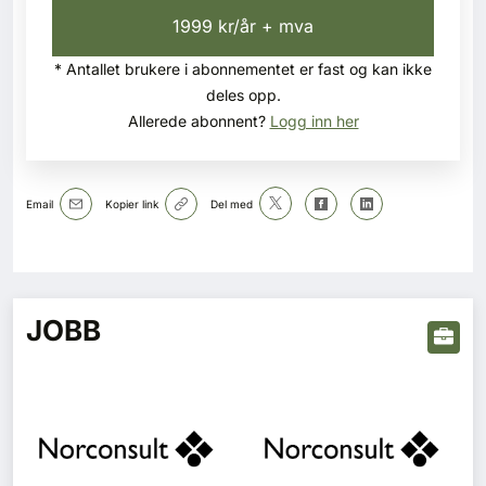
1999 kr/år + mva
* Antallet brukere i abonnementet er fast og kan ikke
deles opp.
Allerede abonnent?
Logg inn her
Email
Kopier link
Del med
JOBB