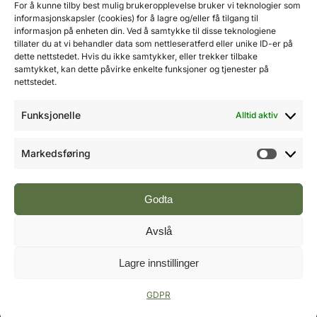
Mobil: 976 50 875
For å kunne tilby best mulig brukeropplevelse bruker vi teknologier som
E-post:
ole@fremtidensbygg.no
informasjonskapsler (cookies) for å lagre og/eller få tilgang til
informasjon på enheten din. Ved å samtykke til disse teknologiene
tillater du at vi behandler data som nettleseratferd eller unike ID-er på
Key account manager
dette nettstedet. Hvis du ikke samtykker, eller trekker tilbake
Cristian Fatah
samtykket, kan dette påvirke enkelte funksjoner og tjenester på
Mobil: 981 67 767
nettstedet.
E-post:
cristian@fremtidensbygg.no
Funksjonelle
Alltid aktiv
Våre produkter og tjenester
Se våre produkter her
Markedsføring
Markeds
Følg oss:
Godta
Avslå
Vi arbeider etter Vær Varsom-plakatens regler for
Lagre innstillinger
god presseskikk.
©2007 - 2026 Value Publishing AS. All Rights
Reserved.
GDPR