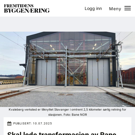
Logg inn
Meny
Lukk
Jobb
Eventer
Prosjekter
Bygg-guiden
Logg inn
Bygg
Kvaleberg verksted er tilknyttet Stavanger i omtrent 2,5 kilometer sørlig retning for
stasjonen. Foto: Bane NOR
Arkitektur
PUBLISERT:
10.07.2025