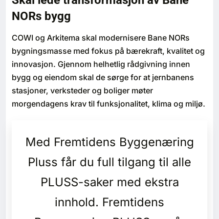
Skal lede transformasjon av Bane
Bærekraft
NORs bygg
Digitalisering
COWI og Arkitema skal modernisere Bane NORs
bygningsmasse med fokus på bærekraft, kvalitet og
Eiendom
innovasjon. Gjennom helhetlig rådgivning innen
bygg og eiendom skal de sørge for at jernbanens
Øvrige
stasjoner, verksteder og boliger møter
morgendagens krav til funksjonalitet, klima og miljø.
Tips redaksjonen
Med Fremtidens Byggenæring
Annonsering
Pluss får du full tilgang til alle
Abonnere magasin
PLUSS-saker med ekstra
Abonnement Pluss
innhold. Fremtidens