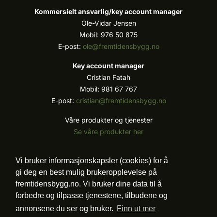
Kommersielt ansvarlig/k
ey account manager
Ole-Vidar Jensen
Mobil: 976 50 875
E-post:
ole@fremtidensbygg.no
Key account manager
Cristian Fatah
Mobil: 981 67 767
E-post:
cristian@fremtidensbygg.no
Våre produkter og tjenester
Se våre produkter her
Følg oss:
Vi bruker informasjonskapsler (cookies) for å
gi deg en best mulig brukeropplevelse på
fremtidensbygg.no. Vi bruker dine data til å
forbedre og tilpasse tjenestene, tilbudene og
Vi arbeider etter Vær Varsom-plakatens regler for
annonsene du ser og bruker.
Finn ut mer
god presseskikk.