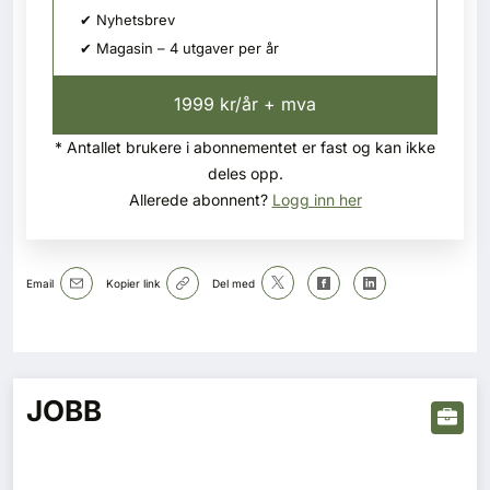
✔ Nyhetsbrev
✔ Magasin – 4 utgaver per år
1999 kr/år + mva
* Antallet brukere i abonnementet er fast og kan ikke
deles opp.
Allerede abonnent?
Logg inn her
Email
Kopier link
Del med
JOBB