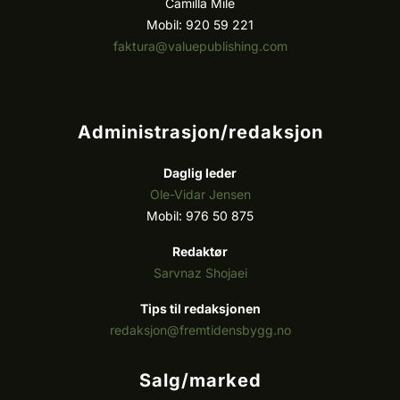
Camilla Mile
Mobil: 920 59 221
faktura@valuepublishing.com
Administrasjon/redaksjon
Daglig leder
Ole-Vidar Jensen
Mobil: 976 50 875
Redaktør
Sarvnaz Shojaei
Tips til redaksjonen
redaksjon@fremtidensbygg.no
Salg/marked