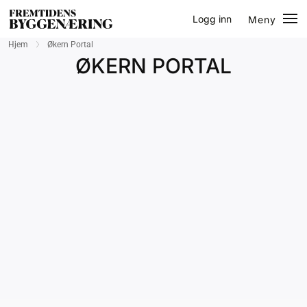
Logg inn
Meny
Lukk
Hjem
Økern Portal
Jobb
ØKERN PORTAL
Eventer
Prosjekter
Bygg-guiden
Logg inn
Bygg
Arkitektur