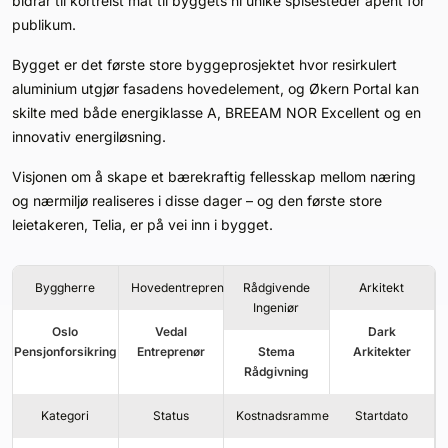
bidrar til kortreist mat til byggets ni unike spisesteder åpent for
Kontakt oss
publikum.
Bygget er det første store byggeprosjektet hvor resirkulert
Login
aluminium utgjør fasadens hovedelement, og Økern Portal kan
skilte med både energiklasse A, BREEAM NOR Excellent og en
innovativ energiløsning.
Visjonen om å skape et bærekraftig fellesskap mellom næring
og nærmiljø realiseres i disse dager – og den første store
leietakeren, Telia, er på vei inn i bygget.
Byggherre
Hovedentreprenør
Rådgivende
Arkitekt
Ingeniør
Oslo
Vedal
Dark
Pensjonforsikring
Entreprenør
Stema
Arkitekter
Rådgivning
Kategori
Status
Kostnadsramme
Startdato
SE BLADARKIV