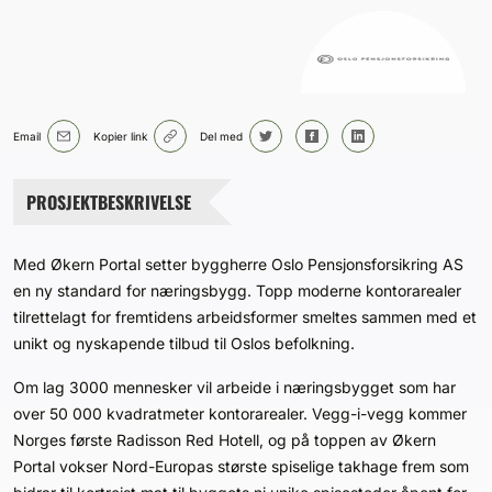
Bærekraft
Digitalisering
Email
Kopier link
Del med
Eiendom
PROSJEKTBESKRIVELSE
Øvrige
Tips redaksjonen
Med Økern Portal setter byggherre Oslo Pensjonsforsikring AS
en ny standard for næringsbygg. Topp moderne kontorarealer
tilrettelagt for fremtidens arbeidsformer smeltes sammen med et
Annonsering
unikt og nyskapende tilbud til Oslos befolkning.
Abonnere magasin
Om lag 3000 mennesker vil arbeide i næringsbygget som har
over 50 000 kvadratmeter kontorarealer. Vegg-i-vegg kommer
Norges første Radisson Red Hotell, og på toppen av Økern
Abonnement Pluss
Portal vokser Nord-Europas største spiselige takhage frem som