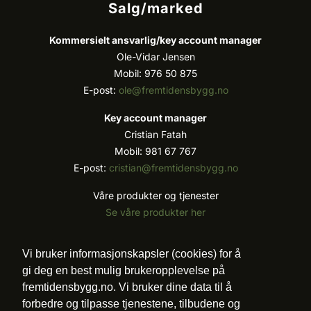
Salg/marked
Kommersielt ansvarlig/k
ey account manager
Ole-Vidar Jensen
Mobil: 976 50 875
E-post:
ole@fremtidensbygg.no
Key account manager
Cristian Fatah
Mobil: 981 67 767
E-post:
cristian@fremtidensbygg.no
Våre produkter og tjenester
Se våre produkter her
Følg oss:
Vi bruker informasjonskapsler (cookies) for å
gi deg en best mulig brukeropplevelse på
fremtidensbygg.no. Vi bruker dine data til å
forbedre og tilpasse tjenestene, tilbudene og