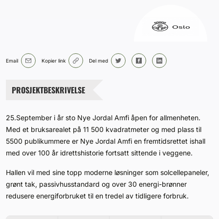
Bærekraft
Digitalisering
Email
Kopier link
Del med
Eiendom
PROSJEKTBESKRIVELSE
Øvrige
Tips redaksjonen
25.September i år sto Nye Jordal Amfi åpen for allmenheten.
Med et bruksarealet på 11 500 kvadratmeter og med plass til
5500 publikummere er Nye Jordal Amfi en fremtidsrettet ishall
Annonsering
med over 100 år idrettshistorie fortsatt sittende i veggene.
Abonnere magasin
Hallen vil med sine topp moderne løsninger som solcellepaneler,
grønt tak, passivhusstandard og over 30 energi-brønner
redusere energiforbruket til en tredel av tidligere forbruk.
Abonnement Pluss