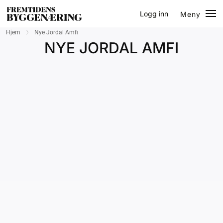
Logg inn
Meny
Lukk
Hjem
Nye Jordal Amfi
Jobb
NYE JORDAL AMFI
Eventer
Prosjekter
Bygg-guiden
Logg inn
Bygg
Arkitektur