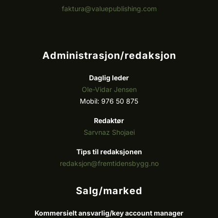
faktura@valuepublishing.com
Administrasjon/redaksjon
Daglig leder
Ole-Vidar Jensen
Mobil: 976 50 875
Redaktør
Sarvnaz Shojaei
Tips til redaksjonen
redaksjon@fremtidensbygg.no
Salg/marked
Kommersielt ansvarlig/k
ey account manager