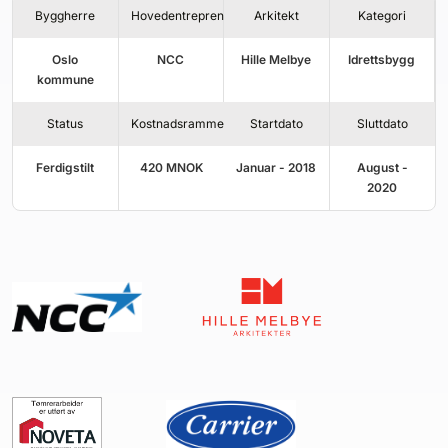
Kontakt oss
Byggherre
Hovedentreprenør
Arkitekt
Kategori
Oslo
NCC
Hille Melbye
Idrettsbygg
Login
kommune
Status
Kostnadsramme
Startdato
Sluttdato
Ferdigstilt
420
MNOK
Januar - 2018
August -
2020
SE BLADARKIV