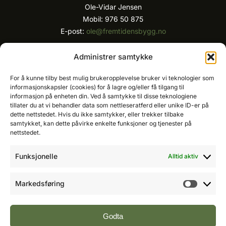
Ole-Vidar Jensen
Mobil: 976 50 875
E-post:
ole@fremtidensbygg.no
Key account manager
Administrer samtykke
Cristian Fatah
Mobil: 981 67 767
For å kunne tilby best mulig brukeropplevelse bruker vi teknologier som
informasjonskapsler (cookies) for å lagre og/eller få tilgang til
E-post:
cristian@fremtidensbygg.no
informasjon på enheten din. Ved å samtykke til disse teknologiene
tillater du at vi behandler data som nettleseratferd eller unike ID-er på
Våre produkter og tjenester
dette nettstedet. Hvis du ikke samtykker, eller trekker tilbake
Se våre produkter her
samtykket, kan dette påvirke enkelte funksjoner og tjenester på
nettstedet.
Følg oss:
Funksjonelle
Alltid aktiv
Markedsføring
Markeds
Vi arbeider etter Vær Varsom-plakatens regler for
god presseskikk.
Godta
©2007 - 2026 Value Publishing AS. All Rights