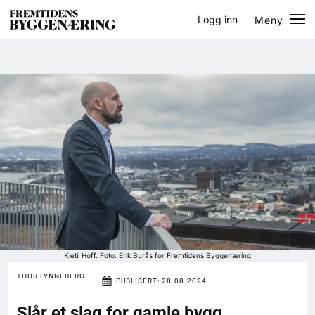
Logg inn
Meny
Lukk
Jobb
Eventer
Prosjekter
Bygg-guiden
Logg inn
Bygg
Kjetil Hoff. Foto: Erik Burås for Fremtidens Byggenæring
THOR LYNNEBERG
PUBLISERT:
28.08.2024
Arkitektur
Slår et slag for gamle bygg