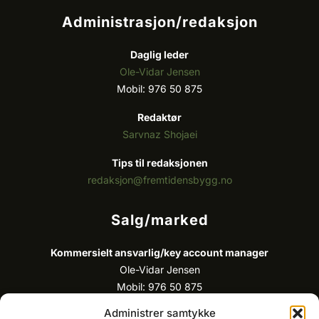
Administrasjon/redaksjon
Daglig leder
Ole-Vidar Jensen
Mobil: 976 50 875
Redaktør
Sarvnaz Shojaei
Tips til redaksjonen
redaksjon@fremtidensbygg.no
Salg/marked
Kommersielt ansvarlig/k
ey account manager
Ole-Vidar Jensen
Mobil: 976 50 875
E-post:
ole@fremtidensbygg.no
Administrer samtykke