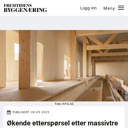
Logg inn
Meny
Lukk
Jobb
Eventer
Prosjekter
Bygg-guiden
Logg inn
Bygg
Foto: NYG AS
PUBLISERT:
09.05.2025
Arkitektur
Økende etterspørsel etter massivtre