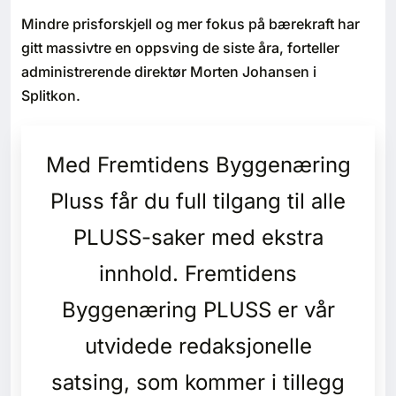
Bærekraft
Mindre prisforskjell og mer fokus på bærekraft har
gitt massivtre en oppsving de siste åra, forteller
Digitalisering
administrerende direktør Morten Johansen i
Splitkon.
Eiendom
Med Fremtidens Byggenæring
Øvrige
Pluss får du full tilgang til alle
Tips redaksjonen
PLUSS-saker med ekstra
Annonsering
innhold. Fremtidens
Byggenæring PLUSS er vår
Abonnere magasin
utvidede redaksjonelle
Abonnement Pluss
satsing, som kommer i tillegg