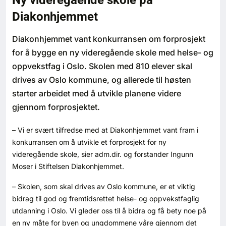
Ny videregående skole på
Bærekraft
Diakonhjemmet
Digitalisering
Diakonhjemmet vant konkurransen om forprosjekt
for å bygge en ny videregående skole med helse- og
Eiendom
oppvekstfag i Oslo. Skolen med 810 elever skal
drives av Oslo kommune, og allerede til høsten
Øvrige
starter arbeidet med å utvikle planene videre
gjennom forprosjektet.
Tips redaksjonen
– Vi er svært tilfredse med at Diakonhjemmet vant fram i
konkurransen om å utvikle et forprosjekt for ny
Annonsering
videregående skole, sier adm.dir. og forstander Ingunn
Moser i Stiftelsen Diakonhjemmet.
Abonnere magasin
– Skolen, som skal drives av Oslo kommune, er et viktig
bidrag til god og fremtidsrettet helse- og oppvekstfaglig
Abonnement Pluss
utdanning i Oslo. Vi gleder oss til å bidra og få bety noe på
en ny måte for byen og ungdommene våre gjennom det