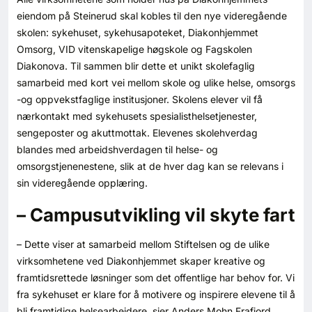
eiendom på Steinerud skal kobles til den nye videregående
skolen: sykehuset, sykehusapoteket, Diakonhjemmet
Omsorg, VID vitenskapelige høgskole og Fagskolen
Diakonova. Til sammen blir dette et unikt skolefaglig
samarbeid med kort vei mellom skole og ulike helse, omsorgs
-og oppvekstfaglige institusjoner. Skolens elever vil få
nærkontakt med sykehusets spesialisthelsetjenester,
sengeposter og akuttmottak. Elevenes skolehverdag
blandes med arbeidshverdagen til helse- og
omsorgstjenenestene, slik at de hver dag kan se relevans i
sin videregående opplæring.
– Campusutvikling vil skyte fart
– Dette viser at samarbeid mellom Stiftelsen og de ulike
virksomhetene ved Diakonhjemmet skaper kreative og
framtidsrettede løsninger som det offentlige har behov for. Vi
fra sykehuset er klare for å motivere og inspirere elevene til å
bli framtidige helsearbeidere, sier Anders Mohn Frafjord,