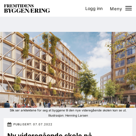
Logg inn
Meny
Lukk
Jobb
Eventer
Prosjekter
Bygg-guiden
Logg inn
Bygg
Slik ser arkitektene for seg at byggene til den nye videregående skolen kan se ut.
Illustrasjon: Henning Larsen
Arkitektur
PUBLISERT:
07.07.2022