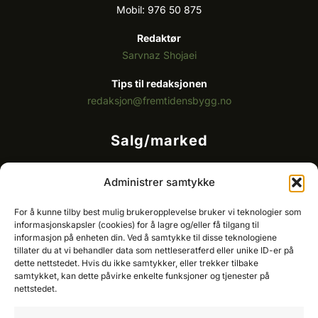
Mobil: 976 50 875
Redaktør
Sarvnaz Shojaei
Tips til redaksjonen
redaksjon@fremtidensbygg.no
Salg/marked
Kommersielt ansvarlig/k
ey account manager
Administrer samtykke
Ole-Vidar Jensen
Mobil: 976 50 875
For å kunne tilby best mulig brukeropplevelse bruker vi teknologier som
E-post:
ole@fremtidensbygg.no
informasjonskapsler (cookies) for å lagre og/eller få tilgang til
informasjon på enheten din. Ved å samtykke til disse teknologiene
tillater du at vi behandler data som nettleseratferd eller unike ID-er på
Key account manager
dette nettstedet. Hvis du ikke samtykker, eller trekker tilbake
Cristian Fatah
samtykket, kan dette påvirke enkelte funksjoner og tjenester på
Mobil: 981 67 767
nettstedet.
E-post:
cristian@fremtidensbygg.no