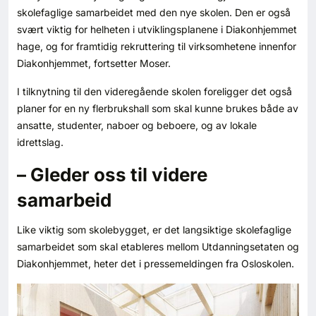
Kontakt oss
skolefaglige samarbeidet med den nye skolen. Den er også
svært viktig for helheten i utviklingsplanene i Diakonhjemmet
hage, og for framtidig rekruttering til virksomhetene innenfor
Login
Diakonhjemmet, fortsetter Moser.
I tilknytning til den videregående skolen foreligger det også
planer for en ny flerbrukshall som skal kunne brukes både av
ansatte, studenter, naboer og beboere, og av lokale
idrettslag.
– Gleder oss til videre
samarbeid
Like viktig som skolebygget, er det langsiktige skolefaglige
samarbeidet som skal etableres mellom Utdanningsetaten og
Diakonhjemmet, heter det i pressemeldingen fra Osloskolen.
SE BLADARKIV