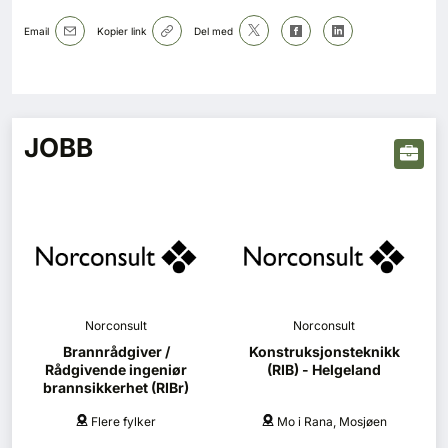
Email
Kopier link
Del med
JOBB
Norconsult
Norconsult
Brannrådgiver /
Konstruksjonsteknikk
Rådgivende ingeniør
(RIB) - Helgeland
brannsikkerhet (RIBr)
Flere fylker
Mo i Rana, Mosjøen