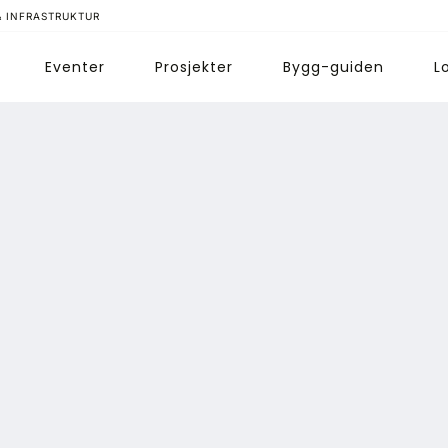
& INFRASTRUKTUR
Eventer
Prosjekter
Bygg-guiden
L
ips redaksjonen
nnonsering
bonnere magasin
bonnement Pluss
ontakt oss
ogin