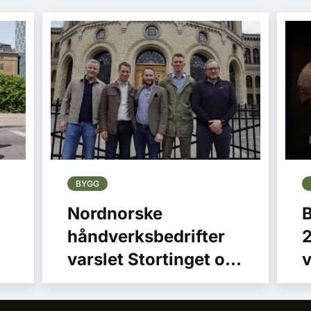
BYGG
Nordnorske
håndverksbedrifter
varslet Stortinget om
v
krise i
byggenæringen