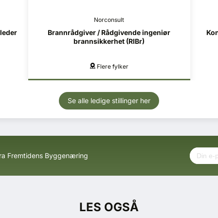
Norconsult
tleder
Brannrådgiver / Rådgivende ingeniør
Kon
brannsikkerhet (RIBr)
Flere fylker
Se alle ledige stillinger her
fra Fremtidens Byggenæring
LES OGSÅ