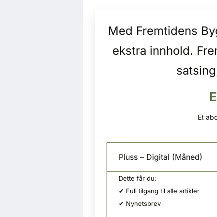
Med Fremtidens Bygg
ekstra innhold. Fr
satsing
E
Et abo
Pluss – Digital (Måned)
Dette får du:
✔ Full tilgang til alle artikler
✔ Nyhetsbrev