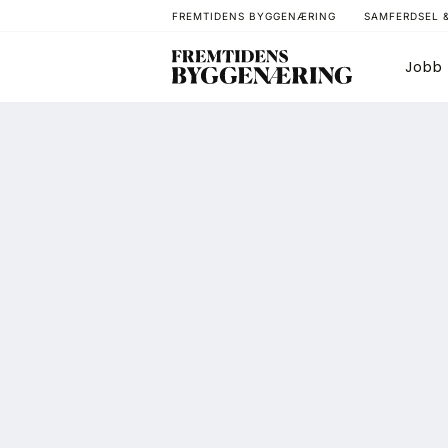
FREMTIDENS BYGGENÆRING
SAMFERDSEL 
Jobb
Bygg
T
Arkitektur
A
Bærekraft
A
Digitalisering
A
Eiendom
K
Øvrige
L