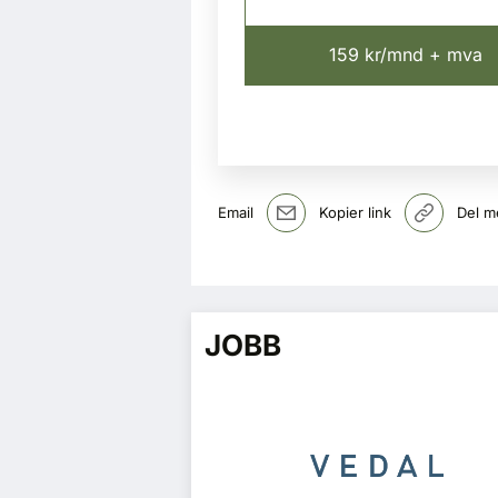
159 kr/mnd + mva
Email
Kopier link
Del m
JOBB