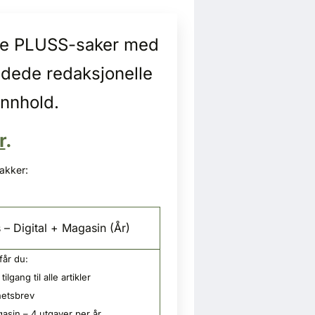
alle PLUSS-saker med
idede redaksjonelle
innhold.
r
.
pakker:
 – Digital + Magasin (År)
får du:
tilgang til alle artikler
etsbrev
asin – 4 utgaver per år