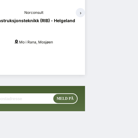
›
Norconsult
Norco
struksjonsteknikk (RIB) - Helgeland
Prosjektadministrasj
Mo i Rana, Mosjøen
Mo i Ran