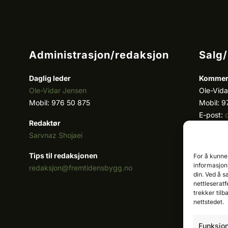
Administrasjon/redaksjon
Salg
Daglig leder
Kommers
Ole-Vidar Jensen
Ole-Vida
Mobil: 976 50 875
Mobil: 9
E-post:
Redaktør
Sarvnaz Shojaei
Key acc
Cristian
Tips til redaksjonen
For å kunne
Mobil: 9
informasjons
redaksjon@fremtidensbygg.no
E-post:
din. Ved å s
nettleseratf
Våre pro
trekker tilb
nettstedet.
Se våre 
Funksjon