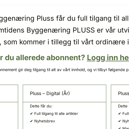
enæring Pluss får du full tilgang til 
emtidens Byggenæring PLUSS er vår utv
, som kommer i tillegg til vårt ordinære 
r du allerede abonnent?
Logg inn he
nnement gir deg tilgang til alt av vårt innhold, og vi tilbyr følgende 
Pluss – Digital (År)
Pluss
Dette får du:
Dette 
✔ Full tilgang til alle artikler
✔ Full 
✔ Nyhetsbrev
✔ Nyh
✔ Mag