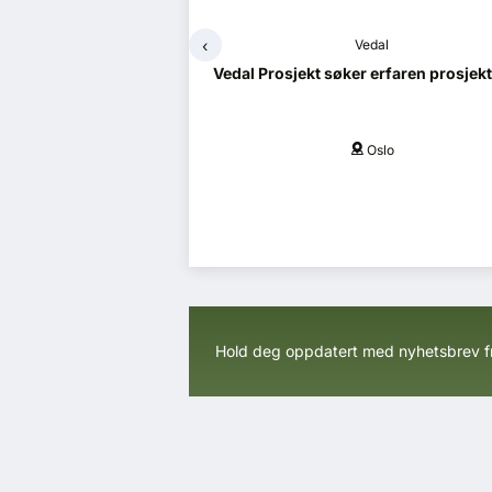
‹
edal
Vedal
øker prosjektleder
Vedal Prosjekt søker erfaren prosjek
Oslo
Oslo
Hold deg oppdatert med nyhetsbrev 