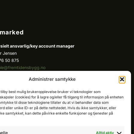
/marked
ielt ansvarlig/k
ey account manager
r Jensen
76 50 875
ole@fremtidensbygg.no
Administrer samtykke
ount manager
 Fatah
 tilby best mulig brukeropplevelse bruker vi teknologier som
81 67 767
kapsler (cookies) for å lagre og/eller få tilgang til informasjon på enheten
cristian@fremtidensbygg.no
amtykke til disse teknologiene tillater du at vi behandler data som
erd eller unike ID-er på dette nettstedet. Hvis du ikke samtykker, eller
dukter og tjenester
ake samtykket, kan dette påvirke enkelte funksjoner og tjenester på
produkter her
elle
Alltid aktiv