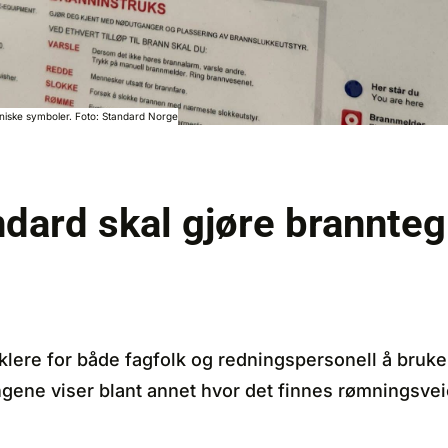
iske symboler. Foto: Standard Norge
dard skal gjøre brannteg
klere for både fagfolk og redningspersonell å bruke
ngene viser blant annet hvor det finnes rømningsve