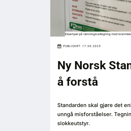
Eksempel på rømningsveitegning med branntekn
PUBLISERT:
17.06.2025
Ny Norsk Stan
å forstå
Standarden skal gjøre det en
unngå misforståelser.​ Tegni
slokkeutstyr.