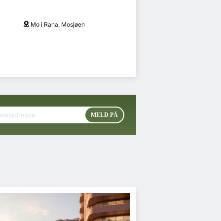
Mo i Rana, Mosjøen
O