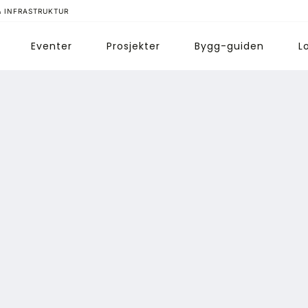
& INFRASTRUKTUR
Eventer
Prosjekter
Bygg-guiden
L
ips redaksjonen
nnonsering
bonnere magasin
bonnement Pluss
ontakt oss
ogin