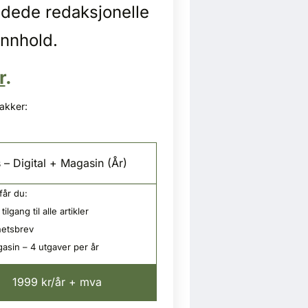
idede redaksjonelle
innhold.
r
.
pakker:
 – Digital + Magasin (År)
får du:
tilgang til alle artikler
etsbrev
asin – 4 utgaver per år
1999 kr/år + mva