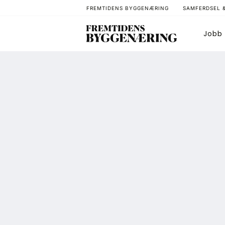
FREMTIDENS BYGGENÆRING
SAMFERDSEL 
Jobb
Bygg
T
Arkitektur
A
Bærekraft
A
Digitalisering
A
Eiendom
K
Øvrige
L