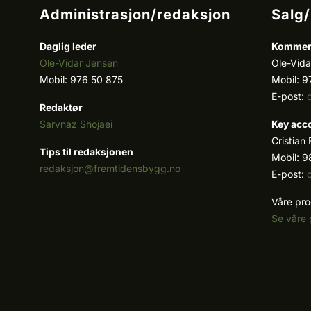
Administrasjon/redaksjon
Salg
Daglig leder
Kommers
Ole-Vidar Jensen
Ole-Vida
Mobil: 976 50 875
Mobil: 9
E-post:
Redaktør
Sarvnaz Shojaei
Key acc
Cristian
Tips til redaksjonen
Mobil: 9
redaksjon@fremtidensbygg.no
E-post:
Våre pro
Se våre 