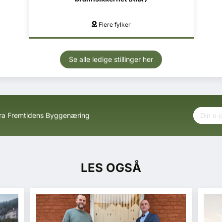
Mo i Rana, Mosjøen
Se alle ledige stillinger her
fra Fremtidens Byggenæring
LES OGSÅ