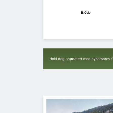
Oslo
Flere fylker
Hold deg oppdatert med nyhetsbrev 