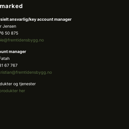
/marked
ielt ansvarlig/k
ey account manager
r Jensen
76 50 875
ole@fremtidensbygg.no
ount manager
 Fatah
81 67 767
cristian@fremtidensbygg.no
dukter og tjenester
produkter her