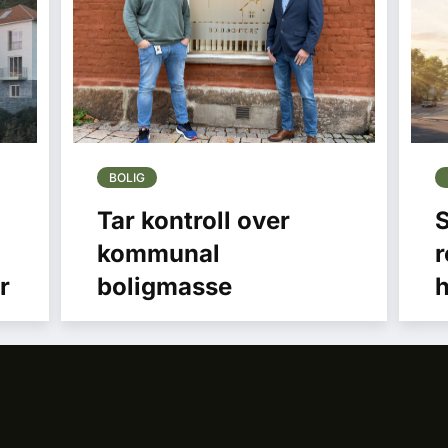
BOLIG
Tar kontroll over
S
kommunal
r
r
boligmasse
h