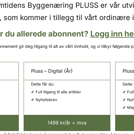
emtidens Byggenæring PLUSS er vår utv
, som kommer i tillegg til vårt ordinære 
r du allerede abonnent?
Logg inn he
nnement gir deg tilgang til alt av vårt innhold, og vi tilbyr følgende 
Pluss – Digital (År)
Pluss
Dette får du:
Dette 
✔ Full tilgang til alle artikler
✔ Full 
✔ Nyhetsbrev
✔ Nyh
✔ Mag
1499 kr/år + mva