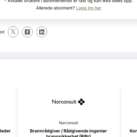
* Antallet brukere i abonnementet er fast og kan ikke deles opp.
Allerede abonnent?
Logg inn her
ed
Norconsult
iør
Konstruksjonsteknikk (RIB) - Helgeland
Pro