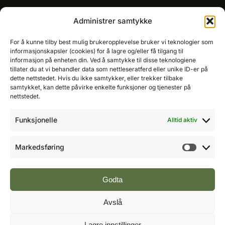
Kommersielt ansvarlig/k
ey account manager
Administrer samtykke
Ole-Vidar Jensen
Mobil: 976 50 875
For å kunne tilby best mulig brukeropplevelse bruker vi teknologier som
E-post:
ole@fremtidensbygg.no
informasjonskapsler (cookies) for å lagre og/eller få tilgang til
informasjon på enheten din. Ved å samtykke til disse teknologiene
tillater du at vi behandler data som nettleseratferd eller unike ID-er på
Key account manager
dette nettstedet. Hvis du ikke samtykker, eller trekker tilbake
Cristian Fatah
samtykket, kan dette påvirke enkelte funksjoner og tjenester på
Mobil: 981 67 767
nettstedet.
E-post:
cristian@fremtidensbygg.no
Funksjonelle
Alltid aktiv
Våre produkter og tjenester
Se våre produkter her
Markedsføring
Markeds
Følg oss:
Godta
Avslå
Vi arbeider etter Vær Varsom-plakatens regler for
Lagre innstillinger