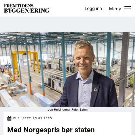
Logg inn
Meny
Lukk
Jobb
Eventer
Prosjekter
Bygg-guiden
Logg inn
Bygg
Jon Helsingeng. Foto: Eaton
PUBLISERT:
25.03.2025
Arkitektur
Med Norgespris bør staten