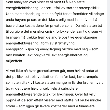
Som analysen over viser er vi nødt til å iverksette
energieffektivisering uansett utfall av statens strømpolitikk.
Uten markedspris, og med en frykt for at fremtiden vil bringe
enda høyere priser, er det ikke særlig med incentiver til å
bære disse kostnadene for privatpersoner. Da må staten trå
til og gjøre det mer økonomisk forlokkende, samtidig som vi i
bransjen må trekke frem de andre positive egenskapene
energieffektivisering i form av strømstyring,
energiproduksjon og energilagring vil føre med seg – som
mer komfort, økt boligverdi, økt energisikkerhet og
miljøeffekt.
Vi vet ikke nå hvor grensekurven går, men hvis vi antar at
det politisk sett blir vedtatt en form for fast, lav strømpris
som uten tiltak vil koste staten mange milliarder kroner hvert
år, vil det være hjelp til selvhjelp å subsidiere
energieffektiviserende tiltak for bygninger. Over tid vil vi
oppnå at de som effektiviserer med støtte, vil bruke mindre
strøm – som igjen gir lavere kostnader med å finansiere