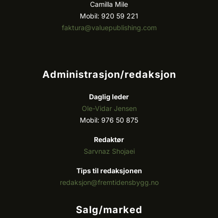
Camilla Mile
Mobil: 920 59 221
faktura@valuepublishing.com
Administrasjon/redaksjon
Daglig leder
Ole-Vidar Jensen
Mobil: 976 50 875
Redaktør
Sarvnaz Shojaei
Tips til redaksjonen
redaksjon@fremtidensbygg.no
Salg/marked