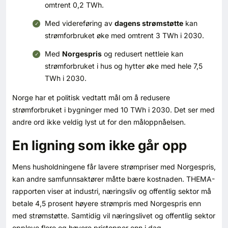
omtrent 0,2 TWh.
Med videreføring av
dagens strømstøtte
kan
strømforbruket øke med omtrent 3 TWh i 2030.
Med
Norgespris
og redusert nettleie kan
strømforbruket i hus og hytter øke med hele 7,5
TWh i 2030.
Norge har et politisk vedtatt mål om å redusere
strømforbruket i bygninger med 10 TWh i 2030. Det ser med
andre ord ikke veldig lyst ut for den måloppnåelsen.
En ligning som ikke går opp
Mens husholdningene får lavere strømpriser med Norgespris,
kan andre samfunnsaktører måtte bære kostnaden. THEMA-
rapporten viser at industri, næringsliv og offentlig sektor må
betale 4,5 prosent høyere strømpris med Norgespris enn
med strømstøtte. Samtidig vil næringslivet og offentlig sektor
oppleve flere og høyere pristopper enn i dag.