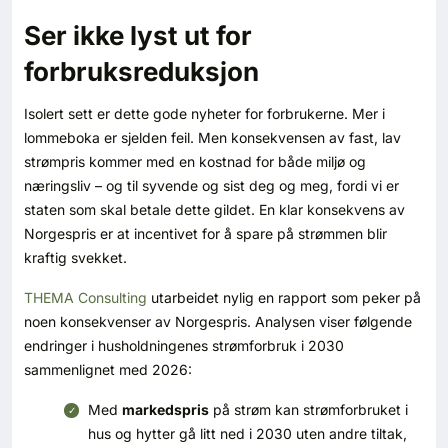
Kontakt oss
Ser ikke lyst ut for
forbruksreduksjon
Login
Isolert sett er dette gode nyheter for forbrukerne. Mer i
lommeboka er sjelden feil. Men konsekvensen av fast, lav
strømpris kommer med en kostnad for både miljø og
næringsliv – og til syvende og sist deg og meg, fordi vi er
staten som skal betale dette gildet. En klar konsekvens av
Norgespris er at incentivet for å spare på strømmen blir
kraftig svekket.
THEMA Consulting
utarbeidet nylig en rapport som peker på
noen konsekvenser av Norgespris. Analysen viser følgende
endringer i husholdningenes strømforbruk i 2030
sammenlignet med 2026:
Med
markedspris
på strøm kan strømforbruket i
SE BLADARKIV
hus og hytter gå litt ned i 2030 uten andre tiltak,