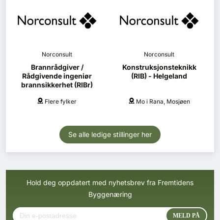
Norconsult
Norconsult
Brannrådgiver /
Konstruksjonsteknikk
Rådgivende ingeniør
(RIB) - Helgeland
brannsikkerhet (RIBr)
Flere fylker
Mo i Rana, Mosjøen
Se alle ledige stillinger her
Hold deg oppdatert med nyhetsbrev fra Fremtidens
Byggenæring