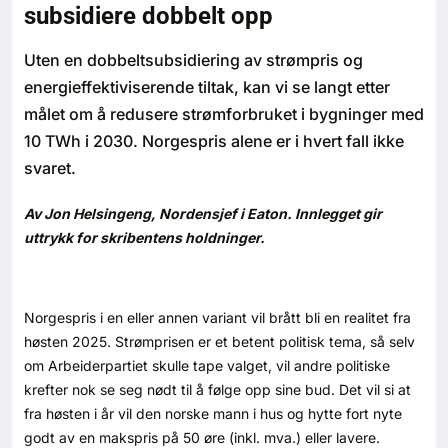
subsidiere dobbelt opp
Bærekraft
Uten en dobbeltsubsidiering av strømpris og
Digitalisering
energieffektiviserende tiltak, kan vi se langt etter
målet om å redusere strømforbruket i bygninger med
Eiendom
10 TWh i 2030. Norgespris alene er i hvert fall ikke
svaret.
Øvrige
Av Jon Helsingeng, Nordensjef i Eaton.
Innlegget gir
uttrykk for skribentens holdninger.
Tips redaksjonen
Annonsering
Norgespris i en eller annen variant vil brått bli en realitet fra
høsten 2025. Strømprisen er et betent politisk tema, så selv
Abonnere magasin
om Arbeiderpartiet skulle tape valget, vil andre politiske
krefter nok se seg nødt til å følge opp sine bud. Det vil si at
Abonnement Pluss
fra høsten i år vil den norske mann i hus og hytte fort nyte
godt av en makspris på 50 øre (inkl. mva.) eller lavere.