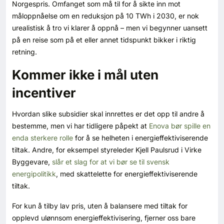
Norgespris. Omfanget som må til for å sikte inn mot
måloppnåelse om en reduksjon på 10 TWh i 2030, er nok
urealistisk å tro vi klarer å oppnå – men vi begynner uansett
på en reise som på et eller annet tidspunkt bikker i riktig
retning.
Kommer ikke i mål uten
incentiver
Hvordan slike subsidier skal innrettes er det opp til andre å
bestemme, men vi har tidligere påpekt at
Enova bør spille en
enda sterkere rolle
for å se helheten i energieffektiviserende
tiltak. Andre, for eksempel styreleder Kjell Paulsrud i Virke
Byggevare,
slår et slag for at vi bør se til svensk
energipolitikk
, med skattelette for energieffektiviserende
tiltak.
For kun å tilby lav pris, uten å balansere med tiltak for
opplevd ulønnsom energieffektivisering, fjerner oss bare