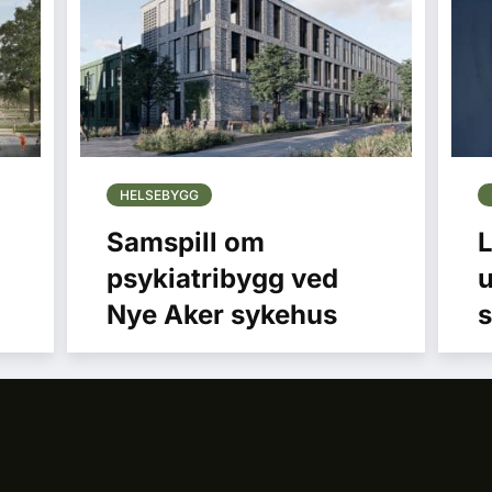
HELSEBYGG
Samspill om
L
psykiatribygg ved
u
Nye Aker sykehus
s
S