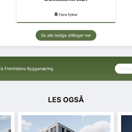
Mo i Rana, Mosjøen
Se alle ledige stillinger her
fra Fremtidens Byggenæring
LES OGSÅ