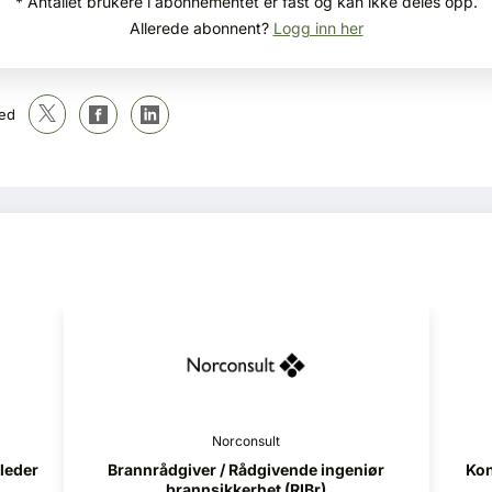
* Antallet brukere i abonnementet er fast og kan ikke deles opp.
Allerede abonnent?
Logg inn her
ed
Norconsult
iør
Konstruksjonsteknikk (RIB) - Helgeland
Pro