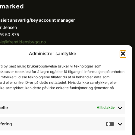
/marked
ielt ansvarlig/k
ey account manager
r Jensen
76 50 875
ole@fremtidensbygg.no
Administrer samtykke
ount manager
 Fatah
 tilby best mulig brukeropplevelse bruker vi teknologier som
81 67 767
kapsler (cookies) for å lagre og/eller få tilgang til informasjon på enheten
cristian@fremtidensbygg.no
amtykke til disse teknologiene tillater du at vi behandler data som
erd eller unike ID-er på dette nettstedet. Hvis du ikke samtykker, eller
dukter og tjenester
ake samtykket, kan dette påvirke enkelte funksjoner og tjenester på
produkter her
elle
Alltid aktiv
føring
Markedsfø