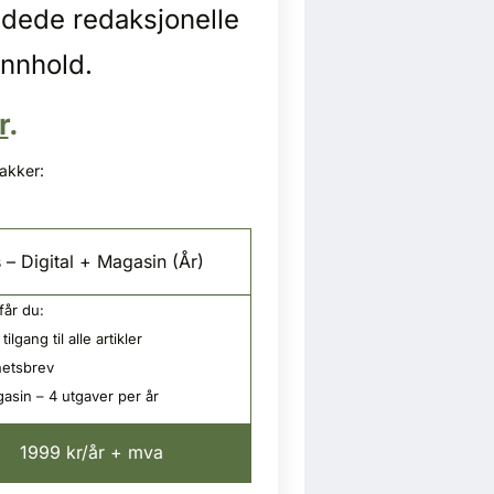
idede redaksjonelle
innhold.
r
.
pakker:
 – Digital + Magasin (År)
får du:
tilgang til alle artikler
etsbrev
asin – 4 utgaver per år
1999 kr/år + mva