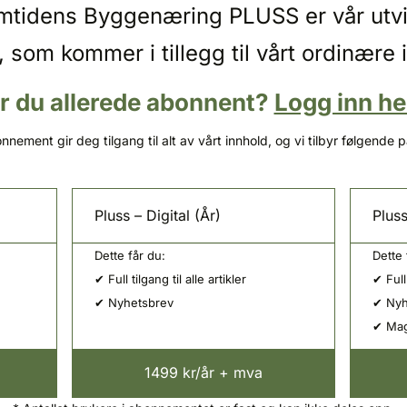
emtidens Byggenæring PLUSS er vår utv
, som kommer i tillegg til vårt ordinære 
r du allerede abonnent?
Logg inn he
nnement gir deg tilgang til alt av vårt innhold, og vi tilbyr følgende 
Pluss – Digital (År)
Pluss
Dette får du:
Dette 
✔ Full tilgang til alle artikler
✔ Full 
✔ Nyhetsbrev
✔ Nyh
✔ Mag
1499 kr/år + mva