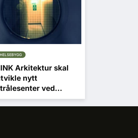
HELSEBYGG
INK Arkitektur skal
tvikle nytt
trålesenter ved
Telemark
entralsykehus