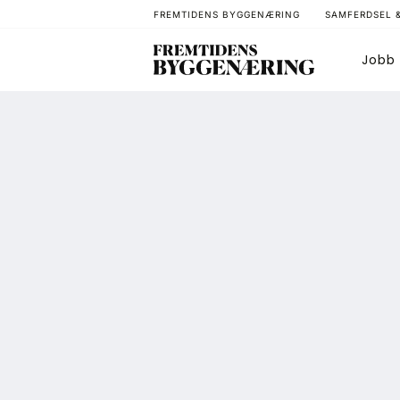
FREMTIDENS BYGGENÆRING
SAMFERDSEL 
Jobb
Bygg
T
Arkitektur
A
Bærekraft
A
Digitalisering
A
Eiendom
K
Øvrige
L