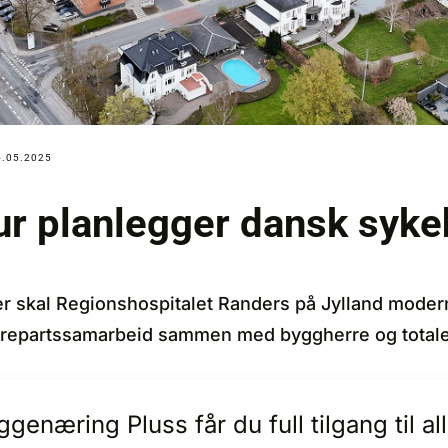
4.05.2025
ur planlegger dansk syke
 skal Regionshospitalet Randers på Jylland modern
ett trepartssamarbeid sammen med byggherre og total
enæring Pluss får du full tilgang til 