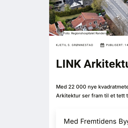
Foto: Regionshospitalet Randers
KJETIL S. GRØNNESTAD
PUBLISERT:
1
LINK Arkitekt
Med 22 000 nye kvadratmeter
Arkitektur ser fram til et t
Med Fremtidens Bygg