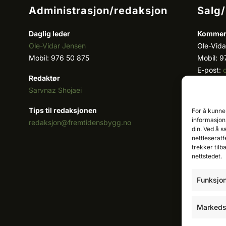
Administrasjon/redaksjon
Salg
Daglig leder
Kommers
Ole-Vidar Jensen
Ole-Vida
Mobil: 976 50 875
Mobil: 9
E-post:
Redaktør
Sarvnaz Shojaei
Key acc
Cristian
Tips til redaksjonen
For å kunne
Mobil: 9
informasjons
redaksjon@fremtidensbygg.no
E-post:
din. Ved å s
nettleseratf
Våre pro
trekker tilb
nettstedet.
Se våre 
Funksjon
Markeds