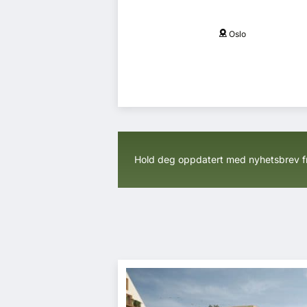
Oslo
Flere fylker
Hold deg oppdatert med nyhetsbrev 