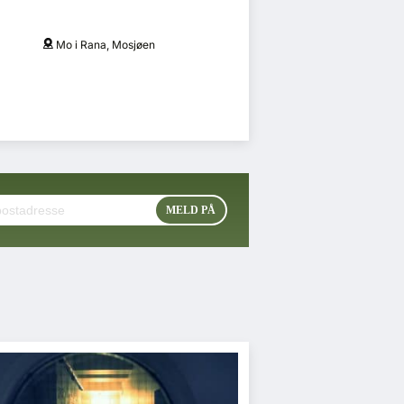
Mo i Rana, Mosjøen
O