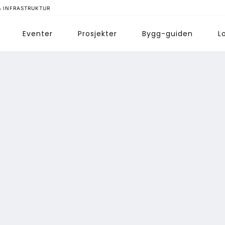
& INFRASTRUKTUR
Eventer
Prosjekter
Bygg-guiden
L
ips redaksjonen
nnonsering
bonnere magasin
bonnement Pluss
ontakt oss
ogin