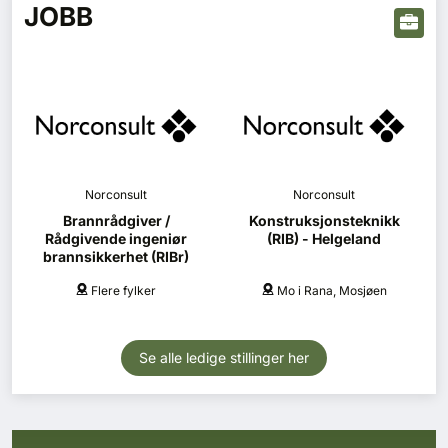
JOBB
Norconsult
Norconsult
Brannrådgiver /
Konstruksjonsteknikk
Rådgivende ingeniør
(RIB) - Helgeland
brannsikkerhet (RIBr)
Flere fylker
Mo i Rana, Mosjøen
Se alle ledige stillinger her