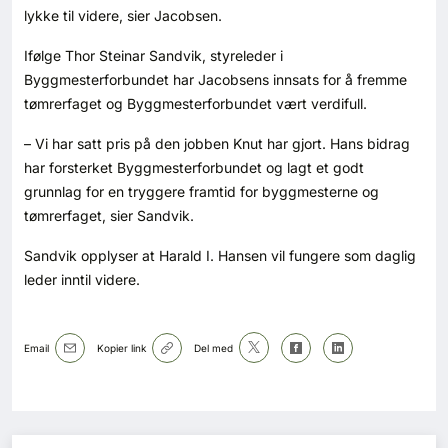
Kontakt oss
lykke til videre, sier Jacobsen.
Ifølge Thor Steinar Sandvik, styreleder i
Login
Byggmesterforbundet har Jacobsens innsats for å fremme
tømrerfaget og Byggmesterforbundet vært verdifull.
– Vi har satt pris på den jobben Knut har gjort. Hans bidrag
har forsterket Byggmesterforbundet og lagt et godt
grunnlag for en tryggere framtid for byggmesterne og
tømrerfaget, sier Sandvik.
Sandvik opplyser at Harald I. Hansen vil fungere som daglig
leder inntil videre.
Email
Kopier link
Del med
SE BLADARKIV