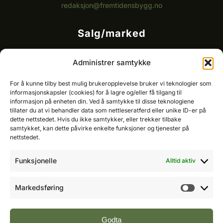
redaksjon@fremtidensbygg.no
Salg/marked
Kommersielt ansvarlig/k
ey account manager
Administrer samtykke
Ole-Vidar Jensen
Mobil: 976 50 875
For å kunne tilby best mulig brukeropplevelse bruker vi teknologier som
E-post:
ole@fremtidensbygg.no
informasjonskapsler (cookies) for å lagre og/eller få tilgang til
informasjon på enheten din. Ved å samtykke til disse teknologiene
tillater du at vi behandler data som nettleseratferd eller unike ID-er på
Key account manager
dette nettstedet. Hvis du ikke samtykker, eller trekker tilbake
Cristian Fatah
samtykket, kan dette påvirke enkelte funksjoner og tjenester på
Mobil: 981 67 767
nettstedet.
E-post:
cristian@fremtidensbygg.no
Funksjonelle
Alltid aktiv
Våre produkter og tjenester
Se våre produkter her
Markedsføring
Markeds
Følg oss:
Godta