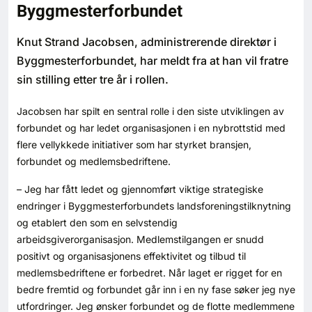
Byggmesterforbundet
Bærekraft
Knut Strand Jacobsen, administrerende direktør i
Digitalisering
Byggmesterforbundet, har meldt fra at han vil fratre
sin stilling etter tre år i rollen.
Eiendom
Jacobsen har spilt en sentral rolle i den siste utviklingen av
Øvrige
forbundet og har ledet organisasjonen i en nybrottstid med
flere vellykkede initiativer som har styrket bransjen,
forbundet og medlemsbedriftene.
Tips redaksjonen
– Jeg har fått ledet og gjennomført viktige strategiske
Annonsering
endringer i Byggmesterforbundets landsforeningstilknytning
og etablert den som en selvstendig
arbeidsgiverorganisasjon. Medlemstilgangen er snudd
Abonnere magasin
positivt og organisasjonens effektivitet og tilbud til
medlemsbedriftene er forbedret. Når laget er rigget for en
Abonnement Pluss
bedre fremtid og forbundet går inn i en ny fase søker jeg nye
utfordringer. Jeg ønsker forbundet og de flotte medlemmene