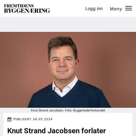
Logg inn
Meny
Lukk
Jobb
Eventer
Prosjekter
Bygg-guiden
Logg inn
Bygg
Knut Strand Jacobsen. Foto: Byggmesterforbundet
PUBLISERT:
08.05.2024
Arkitektur
Knut Strand Jacobsen forlater