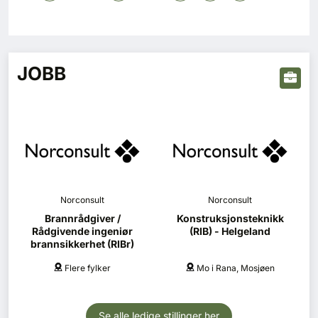
JOBB
Norconsult
Norconsult
Brannrådgiver /
Konstruksjonsteknikk
Rådgivende ingeniør
(RIB) - Helgeland
brannsikkerhet (RIBr)
Flere fylker
Mo i Rana, Mosjøen
Se alle ledige stillinger her