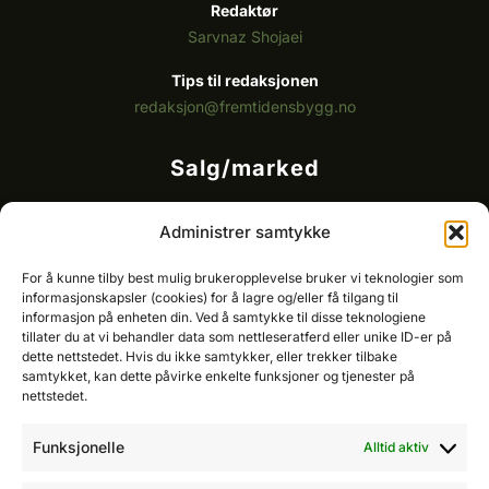
Redaktør
Sarvnaz Shojaei
Tips til redaksjonen
redaksjon@fremtidensbygg.no
Salg/marked
Kommersielt ansvarlig/k
ey account manager
Administrer samtykke
Ole-Vidar Jensen
Mobil: 976 50 875
For å kunne tilby best mulig brukeropplevelse bruker vi teknologier som
E-post:
ole@fremtidensbygg.no
informasjonskapsler (cookies) for å lagre og/eller få tilgang til
informasjon på enheten din. Ved å samtykke til disse teknologiene
tillater du at vi behandler data som nettleseratferd eller unike ID-er på
Key account manager
dette nettstedet. Hvis du ikke samtykker, eller trekker tilbake
Cristian Fatah
samtykket, kan dette påvirke enkelte funksjoner og tjenester på
Mobil: 981 67 767
nettstedet.
E-post:
cristian@fremtidensbygg.no
Funksjonelle
Alltid aktiv
Våre produkter og tjenester
Se våre produkter her