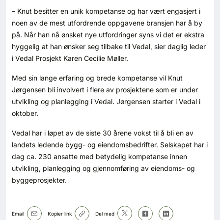
Kontakt oss
– Knut besitter en unik kompetanse og har vært engasjert i
noen av de mest utfordrende oppgavene bransjen har å by
Login
på. Når han nå ønsket nye utfordringer syns vi det er ekstra
hyggelig at han ønsker seg tilbake til Vedal, sier daglig leder
i Vedal Prosjekt Karen Cecilie Møller.
Med sin lange erfaring og brede kompetanse vil Knut
Jørgensen bli involvert i flere av prosjektene som er under
utvikling og planlegging i Vedal. Jørgensen starter i Vedal i
oktober.
Vedal har i løpet av de siste 30 årene vokst til å bli en av
landets ledende bygg- og eiendomsbedrifter. Selskapet har i
dag ca. 230 ansatte med betydelig kompetanse innen
utvikling, planlegging og gjennomføring av eiendoms- og
byggeprosjekter.
SE BLADARKIV
Email
Kopier link
Del med