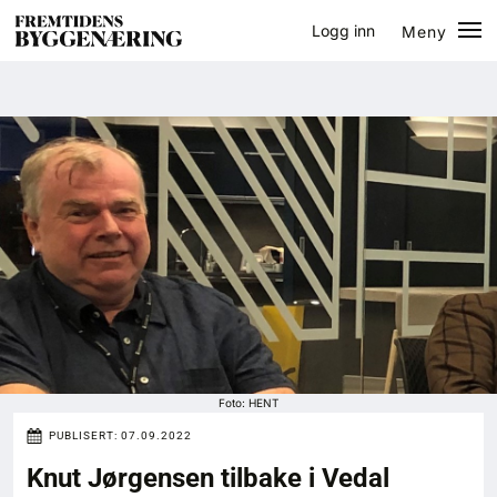
Logg inn
Meny
Lukk
Jobb
Eventer
Prosjekter
Bygg-guiden
Logg inn
Bygg
Foto: HENT
PUBLISERT:
07.09.2022
Arkitektur
Knut Jørgensen tilbake i Vedal