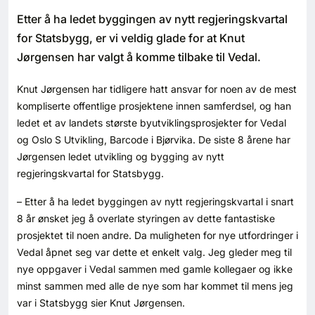
Bærekraft
Etter å ha ledet byggingen av nytt regjeringskvartal
for Statsbygg, er vi veldig glade for at Knut
Digitalisering
Jørgensen har valgt å komme tilbake til Vedal.
Knut Jørgensen har tidligere hatt ansvar for noen av de mest
Eiendom
kompliserte offentlige prosjektene innen samferdsel, og han
ledet et av landets største byutviklingsprosjekter for Vedal
Øvrige
og Oslo S Utvikling, Barcode i Bjørvika. De siste 8 årene har
Jørgensen ledet utvikling og bygging av nytt
Tips redaksjonen
regjeringskvartal for Statsbygg.
– Etter å ha ledet byggingen av nytt regjeringskvartal i snart
Annonsering
8 år ønsket jeg å overlate styringen av dette fantastiske
prosjektet til noen andre. Da muligheten for nye utfordringer i
Abonnere magasin
Vedal åpnet seg var dette et enkelt valg. Jeg gleder meg til
nye oppgaver i Vedal sammen med gamle kollegaer og ikke
Abonnement Pluss
minst sammen med alle de nye som har kommet til mens jeg
var i Statsbygg sier Knut Jørgensen.